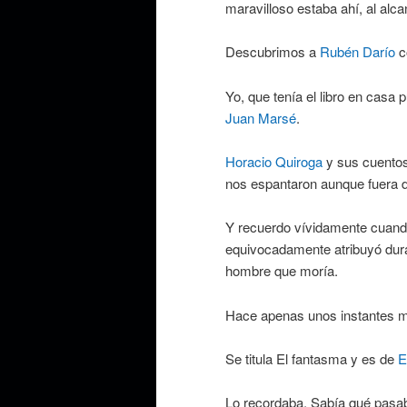
maravilloso estaba ahí, al alc
Descubrimos a
Rubén Darío
c
Yo, que tenía el libro en casa 
Juan Marsé
.
Horacio Quiroga
y sus cuentos
nos espantaron aunque fuera d
Y recuerdo vívidamente cuand
equivocadamente atribuyó dur
hombre que moría.
Hace apenas unos instantes m
Se titula El fantasma y es de
E
Lo recordaba. Sabía qué pasa