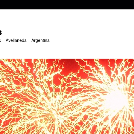
s
s – Avellaneda – Argentina