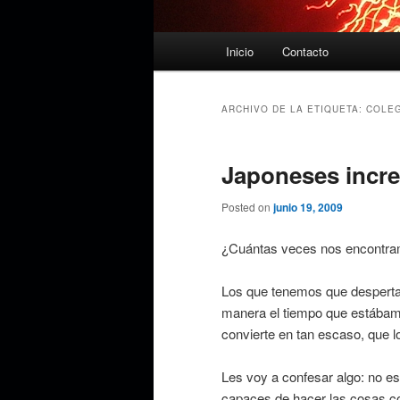
Menú
Inicio
Contacto
principal
ARCHIVO DE LA ETIQUETA:
COLE
Japoneses incre
Posted on
junio 19, 2009
¿Cuántas veces nos encontram
Los que tenemos que despertar
manera el tiempo que estábamo
convierte en tan escaso, que lo
Les voy a confesar algo: no e
capaces de hacer las cosas co