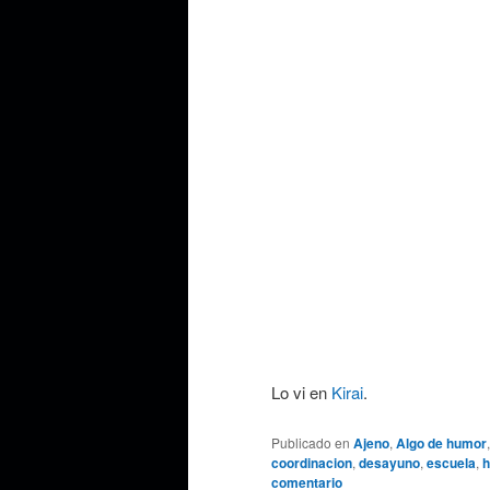
Lo vi en
Kirai
.
Publicado en
Ajeno
,
Algo de humor
coordinacion
,
desayuno
,
escuela
,
h
comentario