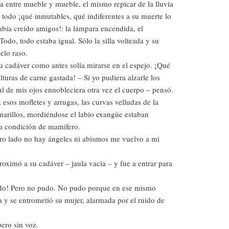
a entre mueble y mueble, el mismo repicar de la lluvia
todo ¡qué inmutables, qué indiferentes a su muerte lo
abía creído amigos!: la lámpara encendida, el
do, todo estaba igual. Sólo la silla volteada y su
ielo raso.
su cadáver como antes solía mirarse en el espejo. ¡Qué
turas de carne gastada! – Si yo pudiera alzarle los
ul de mis ojos ennobleciera otra vez el cuerpo – pensó.
, esos mofletes y arrugas, las curvas velludas de la
amarillos, mordiéndose el labio exangüe estaban
da condición de mamífero.
tro lado no hay ángeles ni abismos me vuelvo a mi
ximó a su cadáver – jaula vacía – y fue a entrar para
sido! Pero no pudo. No pudo porque en ese mismo
ta y se entrometió su mujer, alarmada por el ruido de
pero sin voz.