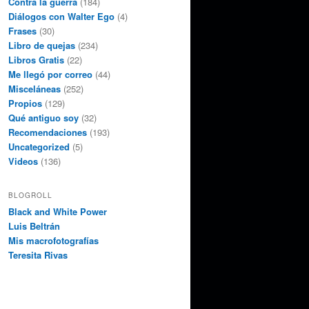
Contra la guerra
(184)
Diálogos con Walter Ego
(4)
Frases
(30)
Libro de quejas
(234)
Libros Gratis
(22)
Me llegó por correo
(44)
Misceláneas
(252)
Propios
(129)
Qué antiguo soy
(32)
Recomendaciones
(193)
Uncategorized
(5)
Videos
(136)
BLOGROLL
Black and White Power
Luis Beltrán
Mis macrofotografías
Teresita Rivas