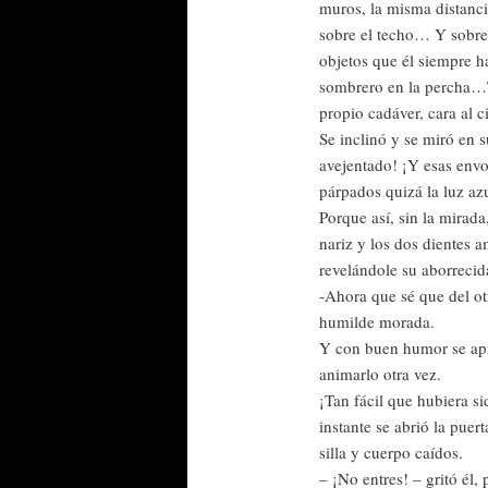
muros, la misma distanci
sobre el techo… Y sobre 
objetos que él siempre h
sombrero en la percha…To
propio cadáver, cara al c
Se inclinó y se miró en 
avejentado! ¡Y esas envol
párpados quizá la luz az
Porque así, sin la mirada
nariz y los dos dientes 
revelándole su aborreci
-Ahora que sé que del o
humilde morada.
Y con buen humor se apro
animarlo otra vez.
¡Tan fácil que hubiera 
instante se abrió la puer
silla y cuerpo caídos.
– ¡No entres! – gritó él, 