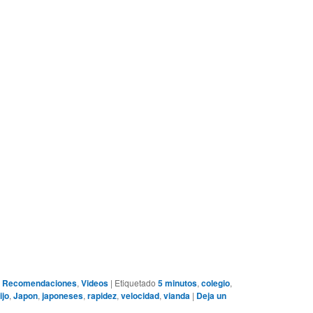
,
Recomendaciones
,
Videos
|
Etiquetado
5 minutos
,
colegio
,
ijo
,
Japon
,
japoneses
,
rapidez
,
velocidad
,
vianda
|
Deja un