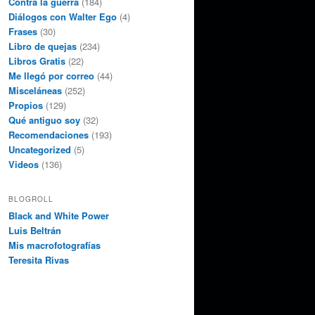
Contra la guerra
(184)
Diálogos con Walter Ego
(4)
Frases
(30)
Libro de quejas
(234)
Libros Gratis
(22)
Me llegó por correo
(44)
Misceláneas
(252)
Propios
(129)
Qué antiguo soy
(32)
Recomendaciones
(193)
Uncategorized
(5)
Videos
(136)
BLOGROLL
Black and White Power
Luis Beltrán
Mis macrofotografías
Teresita Rivas