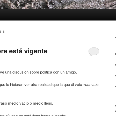
SIS
re está vigente
ve una discusión sobre política con un amigo.
e le hicieran ver otra realidad que la que él veía
«con sus
vaso medio vacío o medio lleno.
ro el vaso no está lleno hasta el borde»
.