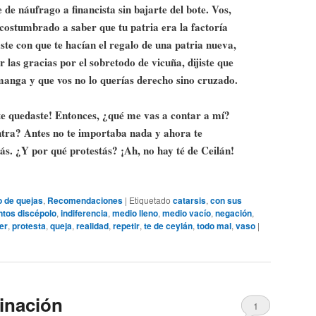
e de náufrago a financista sin bajarte del bote. Vos,
 acostumbrado a saber que tu patria era la factoría
ste con que te hacían el regalo de una patria nueva,
r las gracias por el sobretodo de vicuña, dijiste que
manga y que vos no lo querías derecho sino cruzado.
te quedaste! Entonces, ¿qué me vas a contar a mí?
ontra? Antes no te importaba nada y ahora te
ás. ¿Y por qué protestás? ¡Ah, no hay té de Ceilán!
o de quejas
,
Recomendaciones
|
Etiquetado
catarsis
,
con sus
ntos discépolo
,
indiferencia
,
medio lleno
,
medio vacío
,
negación
,
er
,
protesta
,
queja
,
realidad
,
repetir
,
te de ceylán
,
todo mal
,
vaso
|
minación
1