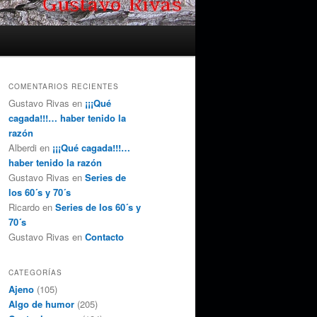
COMENTARIOS RECIENTES
Gustavo Rivas
en
¡¡¡Qué
cagada!!!… haber tenido la
razón
Alberdi
en
¡¡¡Qué cagada!!!…
haber tenido la razón
Gustavo Rivas
en
Series de
los 60´s y 70´s
Ricardo
en
Series de los 60´s y
70´s
Gustavo Rivas
en
Contacto
CATEGORÍAS
Ajeno
(105)
Algo de humor
(205)