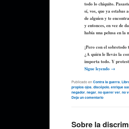
todo lo chiquito. Pasast
sí, vos, que ya estabas
de alguien y te encontra
y entonces, en vez de da
había una pelusa en la 
¡Pero con el sobretodo 
¿A quién le llevás la c
importa todo. Y protest
Sigue leyendo
→
Publicado en
Contra la guerra
,
Libr
propios ojos
,
discépolo
,
enrique sa
negador
,
negar
,
no querer ver
,
no v
Deja un comentario
Sobre la discri