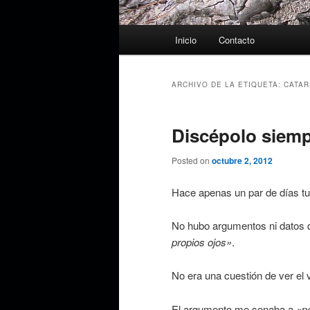
Menú
Inicio
Contacto
principal
ARCHIVO DE LA ETIQUETA:
CATAR
Discépolo siemp
Posted on
octubre 2, 2012
Hace apenas un par de días tu
No hubo argumentos ni datos qu
propios ojos»
.
No era una cuestión de ver el 
El argumento me sonaba a
«pe