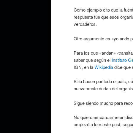
Como ejemplo cito que la fuen
respuesta fue que esos organis
verdaderos.
Otro argumento es «yo ando por
Para los que «andan» -transita
saber que según el
Instituto G
IGN, en la
Wikipedia
dice que 
Si lo hacen por todo el país, s
nuevamente dudan del organism
Sigue siendo mucho para recorr
No quiero embarcarme en discu
empezó a leer este post, segu