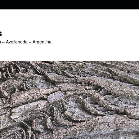
s
s – Avellaneda – Argentina