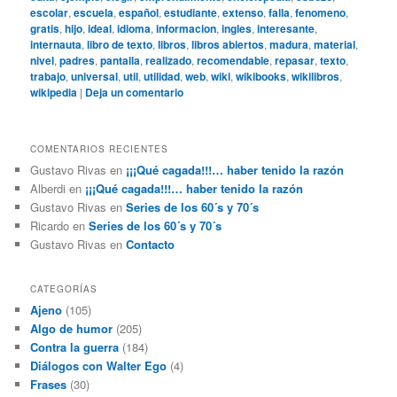
escolar
,
escuela
,
español
,
estudiante
,
extenso
,
falla
,
fenomeno
,
gratis
,
hijo
,
ideal
,
idioma
,
informacion
,
ingles
,
interesante
,
internauta
,
libro de texto
,
libros
,
libros abiertos
,
madura
,
material
,
nivel
,
padres
,
pantalla
,
realizado
,
recomendable
,
repasar
,
texto
,
trabajo
,
universal
,
util
,
utilidad
,
web
,
wiki
,
wikibooks
,
wikilibros
,
wikipedia
|
Deja un comentario
COMENTARIOS RECIENTES
Gustavo Rivas
en
¡¡¡Qué cagada!!!… haber tenido la razón
Alberdi
en
¡¡¡Qué cagada!!!… haber tenido la razón
Gustavo Rivas
en
Series de los 60´s y 70´s
Ricardo
en
Series de los 60´s y 70´s
Gustavo Rivas
en
Contacto
CATEGORÍAS
Ajeno
(105)
Algo de humor
(205)
Contra la guerra
(184)
Diálogos con Walter Ego
(4)
Frases
(30)