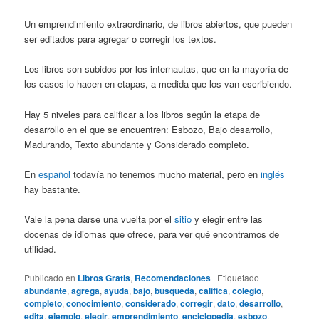
Un emprendimiento extraordinario, de libros abiertos, que pueden
ser editados para agregar o corregir los textos.
Los libros son subidos por los internautas, que en la mayoría de
los casos lo hacen en etapas, a medida que los van escribiendo.
Hay 5 niveles para calificar a los libros según la etapa de
desarrollo en el que se encuentren: Esbozo, Bajo desarrollo,
Madurando, Texto abundante y Considerado completo.
En
español
todavía no tenemos mucho material, pero en
inglés
hay bastante.
Vale la pena darse una vuelta por el
sitio
y elegir entre las
docenas de idiomas que ofrece, para ver qué encontramos de
utilidad.
Publicado en
Libros Gratis
,
Recomendaciones
|
Etiquetado
abundante
,
agrega
,
ayuda
,
bajo
,
busqueda
,
califica
,
colegio
,
completo
,
conocimiento
,
considerado
,
corregir
,
dato
,
desarrollo
,
edita
,
ejemplo
,
elegir
,
emprendimiento
,
enciclopedia
,
esbozo
,