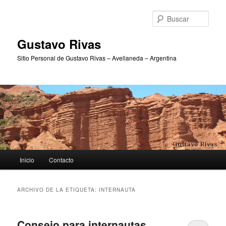
Ir
Ir
al
al
Busc
contenido
contenido
principal
secundario
Gustavo Rivas
Sitio Personal de Gustavo Rivas – Avellaneda – Argentina
Menú
Inicio
Contacto
principal
ARCHIVO DE LA ETIQUETA:
INTERNAUTA
Consejo para internautas