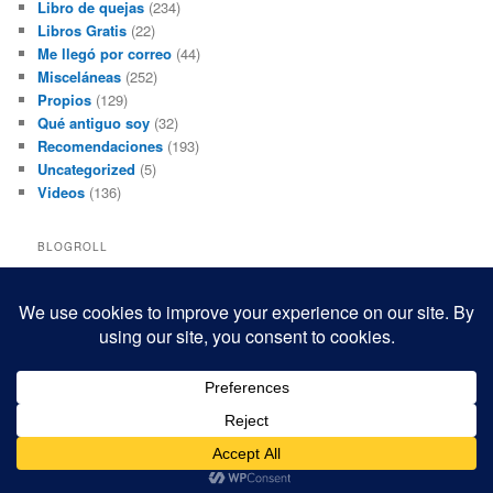
Libro de quejas
(234)
Libros Gratis
(22)
Me llegó por correo
(44)
Misceláneas
(252)
Propios
(129)
Qué antiguo soy
(32)
Recomendaciones
(193)
Uncategorized
(5)
Videos
(136)
BLOGROLL
Black and White Power
Luis Beltrán
Mis macrofotografías
Teresita Rivas
Funciona gracias a WordPress