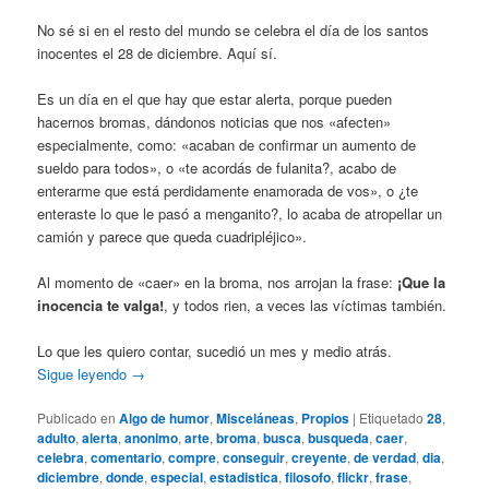
No sé si en el resto del mundo se celebra el día de los santos
inocentes el 28 de diciembre. Aquí sí.
Es un día en el que hay que estar alerta, porque pueden
hacernos bromas, dándonos noticias que nos «afecten»
especialmente, como: «acaban de confirmar un aumento de
sueldo para todos», o «te acordás de fulanita?, acabo de
enterarme que está perdidamente enamorada de vos», o ¿te
enteraste lo que le pasó a menganito?, lo acaba de atropellar un
camión y parece que queda cuadripléjico».
Al momento de «caer» en la broma, nos arrojan la frase:
¡Que la
inocencia te valga!
, y todos rien, a veces las víctimas también.
Lo que les quiero contar, sucedió un mes y medio atrás.
Sigue leyendo
→
Publicado en
Algo de humor
,
Misceláneas
,
Propios
|
Etiquetado
28
,
adulto
,
alerta
,
anonimo
,
arte
,
broma
,
busca
,
busqueda
,
caer
,
celebra
,
comentario
,
compre
,
conseguir
,
creyente
,
de verdad
,
dia
,
diciembre
,
donde
,
especial
,
estadistica
,
filosofo
,
flickr
,
frase
,