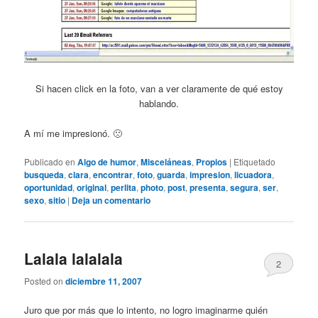
Si hacen click en la foto, van a ver claramente de qué estoy
hablando.
A mí me impresionó. 🙁
Publicado en
Algo de humor
,
Misceláneas
,
Propios
|
Etiquetado
busqueda
,
clara
,
encontrar
,
foto
,
guarda
,
impresion
,
licuadora
,
oportunidad
,
original
,
perlita
,
photo
,
post
,
presenta
,
segura
,
ser
,
sexo
,
sitio
|
Deja un comentario
Lalala lalalala
2
Posted on
diciembre 11, 2007
Juro que por más que lo intento, no logro imaginarme quién