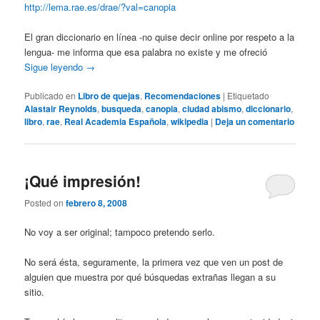
http://lema.rae.es/drae/?val=canopia
El gran diccionario en línea -no quise decir online por respeto a la
lengua- me informa que esa palabra no existe y me ofreció
Sigue leyendo
→
Publicado en
Libro de quejas
,
Recomendaciones
|
Etiquetado
Alastair Reynolds
,
busqueda
,
canopia
,
ciudad abismo
,
diccionario
,
libro
,
rae
,
Real Academia Española
,
wikipedia
|
Deja un comentario
¡Qué impresión!
Posted on
febrero 8, 2008
No voy a ser original; tampoco pretendo serlo.
No será ésta, seguramente, la primera vez que ven un post de
alguien que muestra por qué búsquedas extrañas llegan a su
sitio.