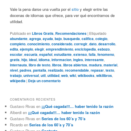
Vale la pena darse una vuelta por el
sitio
y elegir entre las
docenas de idiomas que ofrece, para ver qué encontramos de
utilidad.
Publicado en
Libros Gratis
,
Recomendaciones
|
Etiquetado
abundante
,
agrega
,
ayuda
,
bajo
,
busqueda
,
califica
,
colegio
,
completo
,
conocimiento
,
considerado
,
corregir
,
dato
,
desarrollo
,
edita
,
ejemplo
,
elegir
,
emprendimiento
,
enciclopedia
,
esbozo
,
escolar
,
escuela
,
español
,
estudiante
,
extenso
,
falla
,
fenomeno
,
gratis
,
hijo
,
ideal
,
idioma
,
informacion
,
ingles
,
interesante
,
internauta
,
libro de texto
,
libros
,
libros abiertos
,
madura
,
material
,
nivel
,
padres
,
pantalla
,
realizado
,
recomendable
,
repasar
,
texto
,
trabajo
,
universal
,
util
,
utilidad
,
web
,
wiki
,
wikibooks
,
wikilibros
,
wikipedia
|
Deja un comentario
COMENTARIOS RECIENTES
Gustavo Rivas
en
¡¡¡Qué cagada!!!… haber tenido la razón
Alberdi
en
¡¡¡Qué cagada!!!… haber tenido la razón
Gustavo Rivas
en
Series de los 60´s y 70´s
Ricardo
en
Series de los 60´s y 70´s
Gustavo Rivas
en
Contacto