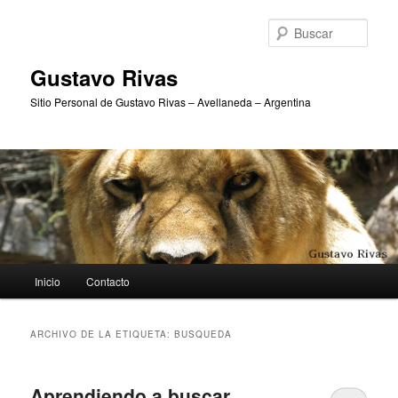
Ir
Ir
al
al
Busc
contenido
contenido
principal
secundario
Gustavo Rivas
Sitio Personal de Gustavo Rivas – Avellaneda – Argentina
Menú
Inicio
Contacto
principal
ARCHIVO DE LA ETIQUETA:
BUSQUEDA
Aprendiendo a buscar