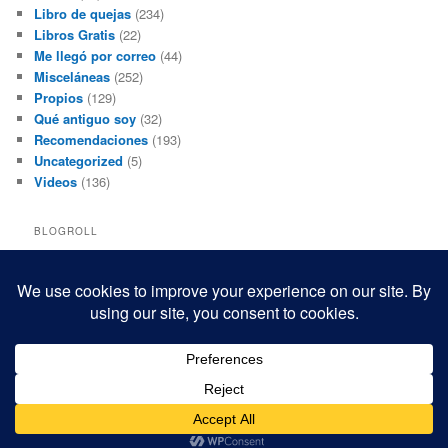
Libro de quejas
(234)
Libros Gratis
(22)
Me llegó por correo
(44)
Misceláneas
(252)
Propios
(129)
Qué antiguo soy
(32)
Recomendaciones
(193)
Uncategorized
(5)
Videos
(136)
BLOGROLL
Black and White Power
Luis Beltrán
Mis macrofotografías
Teresita Rivas
Funciona gracias a WordPress