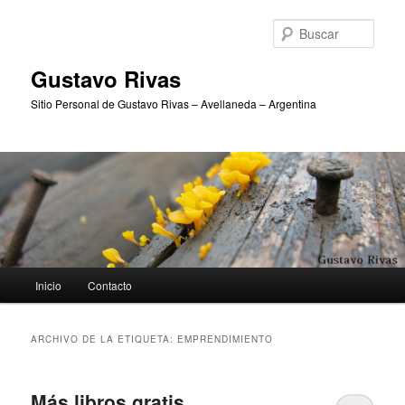
Ir
Ir
al
al
Busc
contenido
contenido
principal
secundario
Gustavo Rivas
Sitio Personal de Gustavo Rivas – Avellaneda – Argentina
Menú
Inicio
Contacto
principal
ARCHIVO DE LA ETIQUETA:
EMPRENDIMIENTO
Más libros gratis