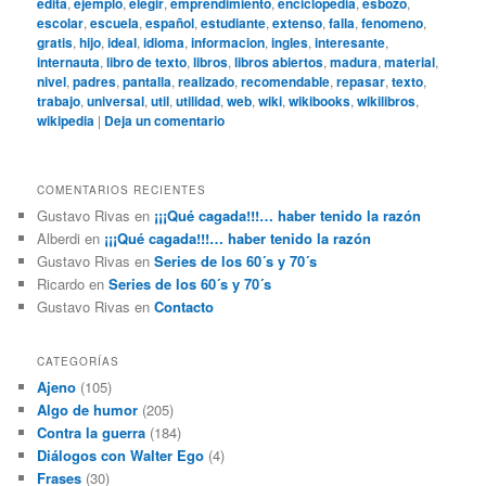
edita
,
ejemplo
,
elegir
,
emprendimiento
,
enciclopedia
,
esbozo
,
escolar
,
escuela
,
español
,
estudiante
,
extenso
,
falla
,
fenomeno
,
gratis
,
hijo
,
ideal
,
idioma
,
informacion
,
ingles
,
interesante
,
internauta
,
libro de texto
,
libros
,
libros abiertos
,
madura
,
material
,
nivel
,
padres
,
pantalla
,
realizado
,
recomendable
,
repasar
,
texto
,
trabajo
,
universal
,
util
,
utilidad
,
web
,
wiki
,
wikibooks
,
wikilibros
,
wikipedia
|
Deja un comentario
COMENTARIOS RECIENTES
Gustavo Rivas
en
¡¡¡Qué cagada!!!… haber tenido la razón
Alberdi
en
¡¡¡Qué cagada!!!… haber tenido la razón
Gustavo Rivas
en
Series de los 60´s y 70´s
Ricardo
en
Series de los 60´s y 70´s
Gustavo Rivas
en
Contacto
CATEGORÍAS
Ajeno
(105)
Algo de humor
(205)
Contra la guerra
(184)
Diálogos con Walter Ego
(4)
Frases
(30)