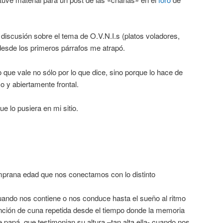
discusión sobre el tema de O.V.N.I.s (platos voladores,
desde los primeros párrafos me atrapó.
 que vale no sólo por lo que dice, sino porque lo hace de
o y abiertamente frontal.
e lo pusiera en mi sitio.
mprana edad que nos conectamos con lo distinto
ando nos contiene o nos conduce hasta el sueño al ritmo
nción de cuna repetida desde el tiempo donde la memoria
e papá, que testimonian su altura –tan alta ella- cuando nos