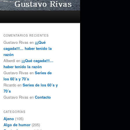
COMENTARIOS RECIENTES
Gustavo Rivas
en
¡¡¡Qué
cagada!!!… haber tenido la
razón
Alberdi
en
¡¡¡Qué cagada!!!…
haber tenido la razón
Gustavo Rivas
en
Series de
los 60´s y 70´s
Ricardo
en
Series de los 60´s y
70´s
Gustavo Rivas
en
Contacto
CATEGORÍAS
Ajeno
(105)
Algo de humor
(205)