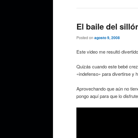
El baile del sil
Posted on
agosto 9, 2008
Este video me resultó divertido
Quizás cuando este bebé crezc
«indefenso» para divertirse y h
Aprovechando que aún no tiene 
pongo aquí para que lo disfrute