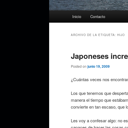
Menú
Inicio
Contacto
principal
ARCHIVO DE LA ETIQUETA:
HIJO
Japoneses incre
Posted on
junio 19, 2009
¿Cuántas veces nos encontram
Los que tenemos que despertar
manera el tiempo que estábamo
convierte en tan escaso, que lo
Les voy a confesar algo: no e
capaces de hacer las cosas co