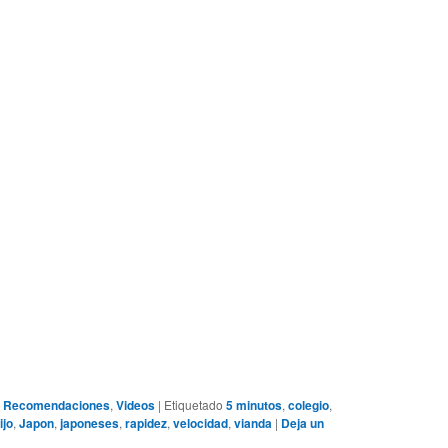
,
Recomendaciones
,
Videos
|
Etiquetado
5 minutos
,
colegio
,
ijo
,
Japon
,
japoneses
,
rapidez
,
velocidad
,
vianda
|
Deja un