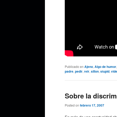
Publicado en
Ajeno
,
Algo de humor
padre
,
pedir
,
reir
,
sillon
,
stupid
,
vid
Sobre la discri
Posted on
febrero 17, 2007
En más de una oportunidad obt