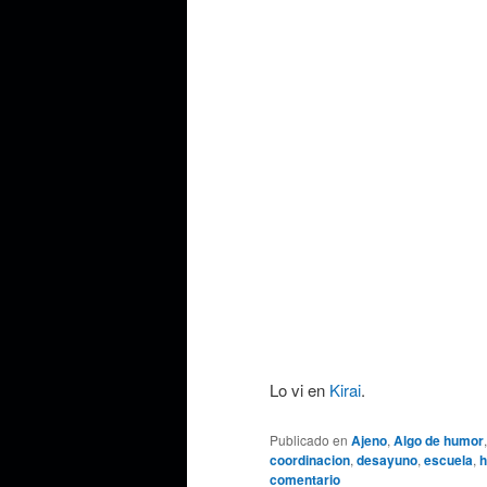
Lo vi en
Kirai
.
Publicado en
Ajeno
,
Algo de humor
coordinacion
,
desayuno
,
escuela
,
h
comentario