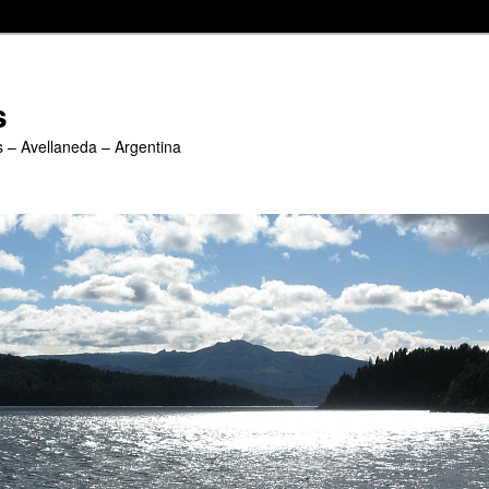
s
s – Avellaneda – Argentina