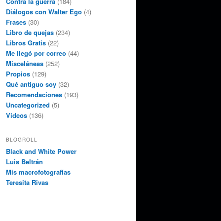
Contra la guerra
(184)
Diálogos con Walter Ego
(4)
Frases
(30)
Libro de quejas
(234)
Libros Gratis
(22)
Me llegó por correo
(44)
Misceláneas
(252)
Propios
(129)
Qué antiguo soy
(32)
Recomendaciones
(193)
Uncategorized
(5)
Videos
(136)
BLOGROLL
Black and White Power
Luis Beltrán
Mis macrofotografías
Teresita Rivas