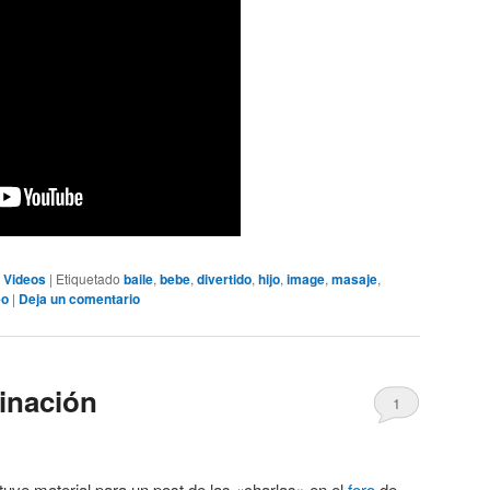
,
Videos
|
Etiquetado
baile
,
bebe
,
divertido
,
hijo
,
image
,
masaje
,
eo
|
Deja un comentario
minación
1
uve material para un post de las «charlas» en el
foro
de