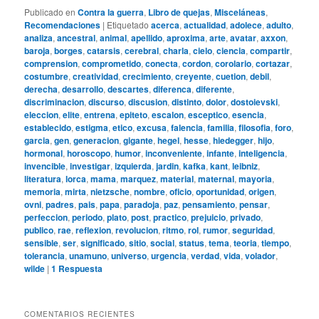
Publicado en
Contra la guerra
,
Libro de quejas
,
Misceláneas
,
Recomendaciones
|
Etiquetado
acerca
,
actualidad
,
adolece
,
adulto
,
analiza
,
ancestral
,
animal
,
apellido
,
aproxima
,
arte
,
avatar
,
axxon
,
baroja
,
borges
,
catarsis
,
cerebral
,
charla
,
cielo
,
ciencia
,
compartir
,
comprension
,
comprometido
,
conecta
,
cordon
,
corolario
,
cortazar
,
costumbre
,
creatividad
,
crecimiento
,
creyente
,
cuetion
,
debil
,
derecha
,
desarrollo
,
descartes
,
diferenca
,
diferente
,
discriminacion
,
discurso
,
discusion
,
distinto
,
dolor
,
dostoievski
,
eleccion
,
elite
,
entrena
,
epiteto
,
escalon
,
esceptico
,
esencia
,
establecido
,
estigma
,
etico
,
excusa
,
falencia
,
familia
,
filosofia
,
foro
,
garcia
,
gen
,
generacion
,
gigante
,
hegel
,
hesse
,
hiedegger
,
hijo
,
hormonal
,
horoscopo
,
humor
,
inconveniente
,
infante
,
inteligencia
,
invencible
,
investigar
,
izquierda
,
jardin
,
kafka
,
kant
,
leibniz
,
literatura
,
lorca
,
mama
,
marquez
,
material
,
maternal
,
mayoria
,
memoria
,
mirta
,
nietzsche
,
nombre
,
oficio
,
oportunidad
,
origen
,
ovni
,
padres
,
pais
,
papa
,
paradoja
,
paz
,
pensamiento
,
pensar
,
perfeccion
,
periodo
,
plato
,
post
,
practico
,
prejuicio
,
privado
,
publico
,
rae
,
reflexion
,
revolucion
,
ritmo
,
rol
,
rumor
,
seguridad
,
sensible
,
ser
,
significado
,
sitio
,
social
,
status
,
tema
,
teoria
,
tiempo
,
tolerancia
,
unamuno
,
universo
,
urgencia
,
verdad
,
vida
,
volador
,
wilde
|
1
Respuesta
COMENTARIOS RECIENTES