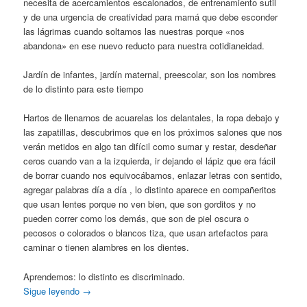
necesita de acercamientos escalonados, de entrenamiento sutil
y de una urgencia de creatividad para mamá que debe esconder
las lágrimas cuando soltamos las nuestras porque «nos
abandona» en ese nuevo reducto para nuestra cotidianeidad.
Jardín de infantes, jardín maternal, preescolar, son los nombres
de lo distinto para este tiempo
Hartos de llenarnos de acuarelas los delantales, la ropa debajo y
las zapatillas, descubrimos que en los próximos salones que nos
verán metidos en algo tan difícil como sumar y restar, desdeñar
ceros cuando van a la izquierda, ir dejando el lápiz que era fácil
de borrar cuando nos equivocábamos, enlazar letras con sentido,
agregar palabras día a día , lo distinto aparece en compañeritos
que usan lentes porque no ven bien, que son gorditos y no
pueden correr como los demás, que son de piel oscura o
pecosos o colorados o blancos tiza, que usan artefactos para
caminar o tienen alambres en los dientes.
Aprendemos: lo distinto es discriminado.
Sigue leyendo
→