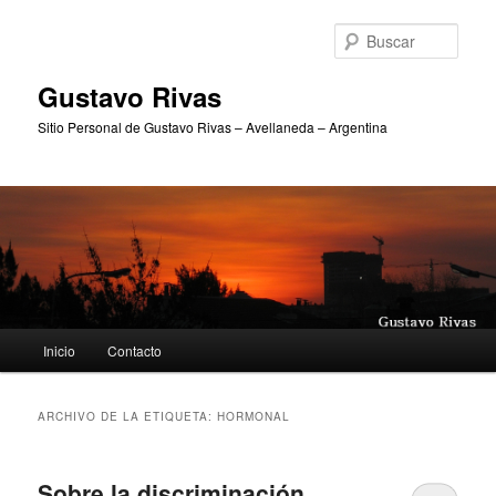
Ir
Ir
al
al
Busc
contenido
contenido
principal
secundario
Gustavo Rivas
Sitio Personal de Gustavo Rivas – Avellaneda – Argentina
Menú
Inicio
Contacto
principal
ARCHIVO DE LA ETIQUETA:
HORMONAL
Sobre la discriminación