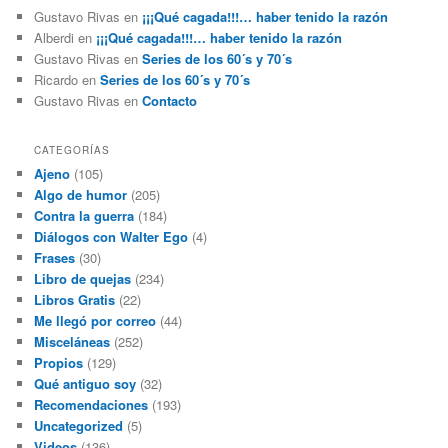
Gustavo Rivas
en
¡¡¡Qué cagada!!!… haber tenido la razón
Alberdi
en
¡¡¡Qué cagada!!!… haber tenido la razón
Gustavo Rivas
en
Series de los 60´s y 70´s
Ricardo
en
Series de los 60´s y 70´s
Gustavo Rivas
en
Contacto
CATEGORÍAS
Ajeno
(105)
Algo de humor
(205)
Contra la guerra
(184)
Diálogos con Walter Ego
(4)
Frases
(30)
Libro de quejas
(234)
Libros Gratis
(22)
Me llegó por correo
(44)
Misceláneas
(252)
Propios
(129)
Qué antiguo soy
(32)
Recomendaciones
(193)
Uncategorized
(5)
Videos
(136)