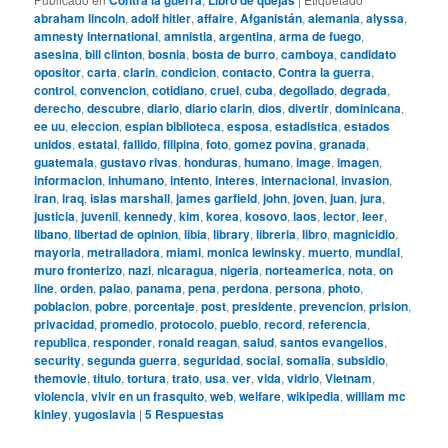
abraham lincoln
,
adolf hitler
,
affaire
,
Afganistán
,
alemania
,
alyssa
,
amnesty international
,
amnistia
,
argentina
,
arma de fuego
,
asesina
,
bill clinton
,
bosnia
,
bosta de burro
,
camboya
,
candidato
opositor
,
carta
,
clarin
,
condicion
,
contacto
,
Contra la guerra
,
control
,
convencion
,
cotidiano
,
cruel
,
cuba
,
degollado
,
degrada
,
derecho
,
descubre
,
diario
,
diario clarin
,
dios
,
divertir
,
dominicana
,
ee uu
,
eleccion
,
espian biblioteca
,
esposa
,
estadistica
,
estados
unidos
,
estatal
,
fallido
,
filipina
,
foto
,
gomez povina
,
granada
,
guatemala
,
gustavo rivas
,
honduras
,
humano
,
image
,
imagen
,
informacion
,
inhumano
,
intento
,
interes
,
internacional
,
invasion
,
iran
,
iraq
,
islas marshall
,
james garfield
,
john
,
joven
,
juan
,
jura
,
justicia
,
juvenil
,
kennedy
,
kim
,
korea
,
kosovo
,
laos
,
lector
,
leer
,
libano
,
libertad de opinion
,
libia
,
library
,
libreria
,
libro
,
magnicidio
,
mayoria
,
metralladora
,
miami
,
monica lewinsky
,
muerto
,
mundial
,
muro fronterizo
,
nazi
,
nicaragua
,
nigeria
,
norteamerica
,
nota
,
on
line
,
orden
,
palao
,
panama
,
pena
,
perdona
,
persona
,
photo
,
poblacion
,
pobre
,
porcentaje
,
post
,
presidente
,
prevencion
,
prision
,
privacidad
,
promedio
,
protocolo
,
pueblo
,
record
,
referencia
,
republica
,
responder
,
ronald reagan
,
salud
,
santos evangelios
,
security
,
segunda guerra
,
seguridad
,
social
,
somalia
,
subsidio
,
themovie
,
titulo
,
tortura
,
trato
,
usa
,
ver
,
vida
,
vidrio
,
Vietnam
,
violencia
,
vivir en un frasquito
,
web
,
welfare
,
wikipedia
,
william mc
kinley
,
yugoslavia
|
5
Respuestas