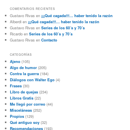
COMENTARIOS RECIENTES
Gustavo Rivas
en
¡¡¡Qué cagada!!!… haber tenido la razón
Alberdi
en
¡¡¡Qué cagada!!!… haber tenido la razón
Gustavo Rivas
en
Series de los 60´s y 70´s
Ricardo
en
Series de los 60´s y 70´s
Gustavo Rivas
en
Contacto
CATEGORÍAS
Ajeno
(105)
Algo de humor
(205)
Contra la guerra
(184)
Diálogos con Walter Ego
(4)
Frases
(30)
Libro de quejas
(234)
Libros Gratis
(22)
Me llegó por correo
(44)
Misceláneas
(252)
Propios
(129)
Qué antiguo soy
(32)
Recomendaciones
(193)