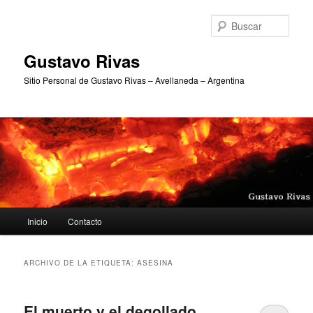
Ir
Ir
al
al
Busc
contenido
contenido
principal
secundario
Gustavo Rivas
Sitio Personal de Gustavo Rivas – Avellaneda – Argentina
Menú
Inicio
Contacto
principal
ARCHIVO DE LA ETIQUETA:
ASESINA
El muerto y el degollado