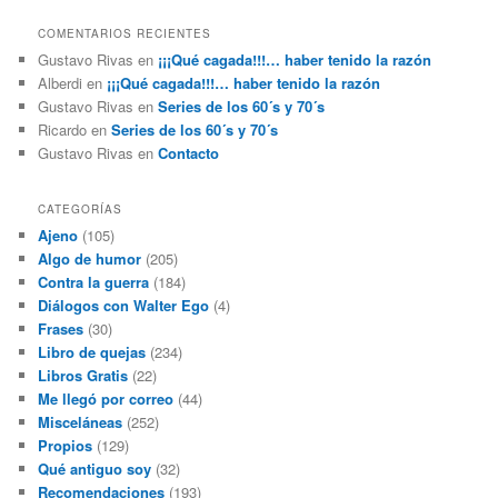
COMENTARIOS RECIENTES
Gustavo Rivas
en
¡¡¡Qué cagada!!!… haber tenido la razón
Alberdi
en
¡¡¡Qué cagada!!!… haber tenido la razón
Gustavo Rivas
en
Series de los 60´s y 70´s
Ricardo
en
Series de los 60´s y 70´s
Gustavo Rivas
en
Contacto
CATEGORÍAS
Ajeno
(105)
Algo de humor
(205)
Contra la guerra
(184)
Diálogos con Walter Ego
(4)
Frases
(30)
Libro de quejas
(234)
Libros Gratis
(22)
Me llegó por correo
(44)
Misceláneas
(252)
Propios
(129)
Qué antiguo soy
(32)
Recomendaciones
(193)