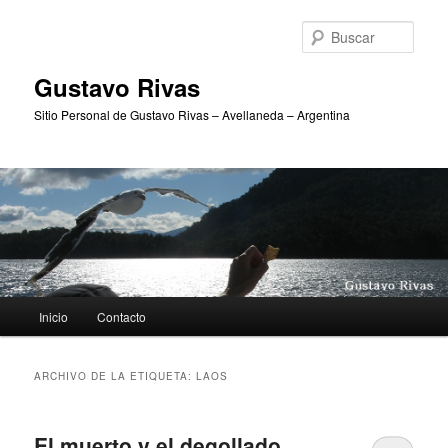
Ir
Ir
al
al
Busc
contenido
contenido
principal
secundario
Gustavo Rivas
Sitio Personal de Gustavo Rivas – Avellaneda – Argentina
Menú
Inicio
Contacto
principal
ARCHIVO DE LA ETIQUETA:
LAOS
El muerto y el degollado