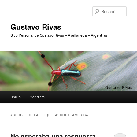
Ir
Ir
al
al
Busc
contenido
contenido
principal
secundario
Gustavo Rivas
Sitio Personal de Gustavo Rivas – Avellaneda – Argentina
Menú
Inicio
Contacto
principal
ARCHIVO DE LA ETIQUETA:
NORTEAMERICA
No esperaba una respuesta