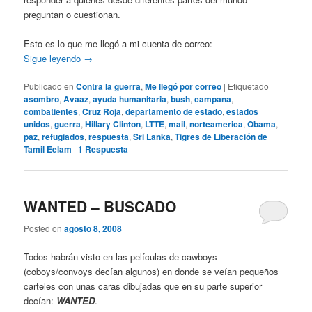
preguntan o cuestionan.
Esto es lo que me llegó a mi cuenta de correo:
Sigue leyendo
→
Publicado en
Contra la guerra
,
Me llegó por correo
|
Etiquetado
asombro
,
Avaaz
,
ayuda humanitaria
,
bush
,
campana
,
combatientes
,
Cruz Roja
,
departamento de estado
,
estados
unidos
,
guerra
,
Hillary Clinton
,
LTTE
,
mail
,
norteamerica
,
Obama
,
paz
,
refugiados
,
respuesta
,
Sri Lanka
,
Tigres de Liberación de
Tamil Eelam
|
1
Respuesta
WANTED – BUSCADO
Posted on
agosto 8, 2008
Todos habrán visto en las películas de cawboys
(coboys/convoys decían algunos) en donde se veían pequeños
carteles con unas caras dibujadas que en su parte superior
decían:
WANTED
.