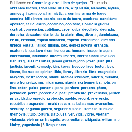
Publicado en
Contra la guerra
,
Libro de quejas
|
Etiquetado
abraham lincoln
,
adolf hitler
,
affaire
,
Afganistán
,
alemania
,
alyssa
,
amnesty international
,
amnistia
,
argentina
,
arma de fuego
,
asesina
,
bill clinton
,
bosnia
,
bosta de burro
,
camboya
,
candidato
opositor
,
carta
,
clarin
,
condicion
,
contacto
,
Contra la guerra
,
control
,
convencion
,
cotidiano
,
cruel
,
cuba
,
degollado
,
degrada
,
derecho
,
descubre
,
diario
,
diario clarin
,
dios
,
divertir
,
dominicana
,
ee uu
,
eleccion
,
espian biblioteca
,
esposa
,
estadistica
,
estados
unidos
,
estatal
,
fallido
,
filipina
,
foto
,
gomez povina
,
granada
,
guatemala
,
gustavo rivas
,
honduras
,
humano
,
image
,
imagen
,
informacion
,
inhumano
,
intento
,
interes
,
internacional
,
invasion
,
iran
,
iraq
,
islas marshall
,
james garfield
,
john
,
joven
,
juan
,
jura
,
justicia
,
juvenil
,
kennedy
,
kim
,
korea
,
kosovo
,
laos
,
lector
,
leer
,
libano
,
libertad de opinion
,
libia
,
library
,
libreria
,
libro
,
magnicidio
,
mayoria
,
metralladora
,
miami
,
monica lewinsky
,
muerto
,
mundial
,
muro fronterizo
,
nazi
,
nicaragua
,
nigeria
,
norteamerica
,
nota
,
on
line
,
orden
,
palao
,
panama
,
pena
,
perdona
,
persona
,
photo
,
poblacion
,
pobre
,
porcentaje
,
post
,
presidente
,
prevencion
,
prision
,
privacidad
,
promedio
,
protocolo
,
pueblo
,
record
,
referencia
,
republica
,
responder
,
ronald reagan
,
salud
,
santos evangelios
,
security
,
segunda guerra
,
seguridad
,
social
,
somalia
,
subsidio
,
themovie
,
titulo
,
tortura
,
trato
,
usa
,
ver
,
vida
,
vidrio
,
Vietnam
,
violencia
,
vivir en un frasquito
,
web
,
welfare
,
wikipedia
,
william mc
kinley
,
yugoslavia
|
5
Respuestas