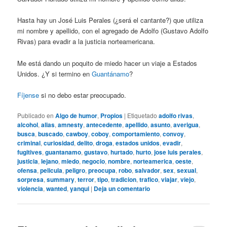
Hasta hay un José Luis Perales (¿será el cantante?) que utiliza
mi nombre y apellido, con el agregado de Adolfo (Gustavo Adolfo
Rivas) para evadir a la justicia norteamericana.
Me está dando un poquito de miedo hacer un viaje a Estados
Unidos. ¿Y si termino en
Guantánamo
?
Fíjense
si no debo estar preocupado.
Publicado en
Algo de humor
,
Propios
|
Etiquetado
adolfo rivas
,
alcohol
,
alias
,
amnesty
,
antecedente
,
apellido
,
asunto
,
averigua
,
busca
,
buscado
,
cawboy
,
coboy
,
comportamiento
,
convoy
,
criminal
,
curiosidad
,
delito
,
droga
,
estados unidos
,
evadir
,
fugitives
,
guantanamo
,
gustavo
,
hurtado
,
hurto
,
jose luis perales
,
justicia
,
lejano
,
miedo
,
negocio
,
nombre
,
norteamerica
,
oeste
,
ofensa
,
pelicula
,
peligro
,
preocupa
,
robo
,
salvador
,
sex
,
sexual
,
sorpresa
,
summary
,
terror
,
tipo
,
tradicion
,
trafico
,
viajar
,
viejo
,
violencia
,
wanted
,
yanqui
|
Deja un comentario