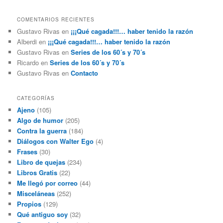
COMENTARIOS RECIENTES
Gustavo Rivas
en
¡¡¡Qué cagada!!!… haber tenido la razón
Alberdi
en
¡¡¡Qué cagada!!!… haber tenido la razón
Gustavo Rivas
en
Series de los 60´s y 70´s
Ricardo
en
Series de los 60´s y 70´s
Gustavo Rivas
en
Contacto
CATEGORÍAS
Ajeno
(105)
Algo de humor
(205)
Contra la guerra
(184)
Diálogos con Walter Ego
(4)
Frases
(30)
Libro de quejas
(234)
Libros Gratis
(22)
Me llegó por correo
(44)
Misceláneas
(252)
Propios
(129)
Qué antiguo soy
(32)