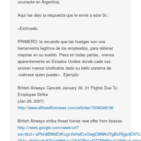
ocurrente en Argentina.
Aquí les dejo la respuesta que le envié a este Sr.:
«Estimado:
PRIMERO: le recuerdo que las huelgas son una
herramienta legitima de los empleados, para obtener
mejoras en su sueldo. Pasa en todas partes, -menos
aparentemente en Estados Unidos donde cada vez
existen menos sindicatos dado su bello sistema de
«salvese quien pueda»-. Ejemplo:
British Airways Cancels January 30, 31 Flights Due To
Employee Strike
(Jan 29, 2007)
http://www.allheadlinenews.com/articles/7006248136
British Airways strike threat forces new offer from bosses
http://news.google.com/news/url?
sa=t&ct=:ePkh8BM9E0KzgxVohwErxGwgO9WAUYgBxRIjgc9O0Tc
0&fp=45d0cc8a87b4a08f&ei=QA3QRcLgOZ7MHNmctJ0H&url=http%3A/