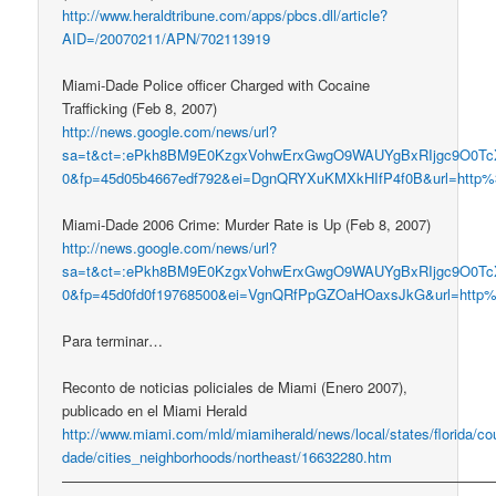
http://www.heraldtribune.com/apps/pbcs.dll/article?
AID=/20070211/APN/702113919
Miami-Dade Police officer Charged with Cocaine
Trafficking (Feb 8, 2007)
http://news.google.com/news/url?
sa=t&ct=:ePkh8BM9E0KzgxVohwErxGwgO9WAUYgBxRIjgc9O0Tc
0&fp=45d05b4667edf792&ei=DgnQRYXuKMXkHIfP4f0B&url=http%3A/
Miami-Dade 2006 Crime: Murder Rate is Up (Feb 8, 2007)
http://news.google.com/news/url?
sa=t&ct=:ePkh8BM9E0KzgxVohwErxGwgO9WAUYgBxRIjgc9O0Tc
0&fp=45d0fd0f19768500&ei=VgnQRfPpGZOaHOaxsJkG&url=http%3A/
Para terminar…
Reconto de noticias policiales de Miami (Enero 2007),
publicado en el Miami Herald
http://www.miami.com/mld/miamiherald/news/local/states/florida/co
dade/cities_neighborhoods/northeast/16632280.htm
——————————————————————————————