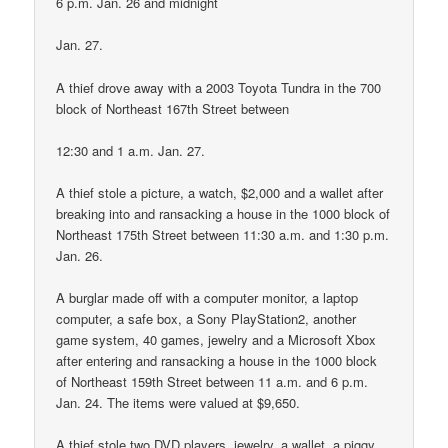
6 p.m. Jan. 26 and midnight
Jan. 27.
A thief drove away with a 2003 Toyota Tundra in the 700
block of Northeast 167th Street between
12:30 and 1 a.m. Jan. 27.
A thief stole a picture, a watch, $2,000 and a wallet after
breaking into and ransacking a house in the 1000 block of
Northeast 175th Street between 11:30 a.m. and 1:30 p.m.
Jan. 26.
A burglar made off with a computer monitor, a laptop
computer, a safe box, a Sony PlayStation2, another
game system, 40 games, jewelry and a Microsoft Xbox
after entering and ransacking a house in the 1000 block
of Northeast 159th Street between 11 a.m. and 6 p.m.
Jan. 24. The items were valued at $9,650.
A thief stole two DVD players, jewelry, a wallet, a piggy