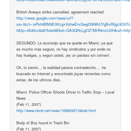
British Arways strike cancelled, agreement reached
http://news.google.com/news/url?
sa=t&ct=:ePkh8BM9E0KzgxVohwErxGwgO9WAUYgBxRIjgc9O0Tc
0&fp=45d0cc8a87b4a08f&ei=QA3QRcLgOZ7MHNmctJ0H&url=htt
SEGUNDO: Le aconsejo que se quede en Miami, ya que
es mucho mas seguro, no hay sindicatos y por ende no
hay huelgas, y segun usted, ¡es un paraiso sin crimen!.
Oh, lo siento… la realidad parece contradecirlo…. he
buscado en Internet y encontrado joyas recientes como
estas, de los ultimos dias..
Miami: Police Officer Shoots Driver In Traffic Stop – Local
News
(Feb 11, 2007)
http://www.nbc6.net/news/10982937/detail.html
Body of Boy found in Trash Bin
(Feb 11, 2007)