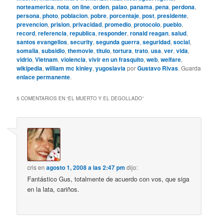
norteamerica
,
nota
,
on line
,
orden
,
palao
,
panama
,
pena
,
perdona
,
persona
,
photo
,
poblacion
,
pobre
,
porcentaje
,
post
,
presidente
,
prevencion
,
prision
,
privacidad
,
promedio
,
protocolo
,
pueblo
,
record
,
referencia
,
republica
,
responder
,
ronald reagan
,
salud
,
santos evangelios
,
security
,
segunda guerra
,
seguridad
,
social
,
somalia
,
subsidio
,
themovie
,
titulo
,
tortura
,
trato
,
usa
,
ver
,
vida
,
vidrio
,
Vietnam
,
violencia
,
vivir en un frasquito
,
web
,
welfare
,
wikipedia
,
william mc kinley
,
yugoslavia
por
Gustavo Rivas
. Guarda
enlace permanente
.
5 COMENTARIOS EN “
EL MUERTO Y EL DEGOLLADO
”
cris
en
agosto 1, 2008 a las 2:47 pm
dijo:
Fantástico Gus, totalmente de acuerdo con vos, que siga
en la lata, cariños.