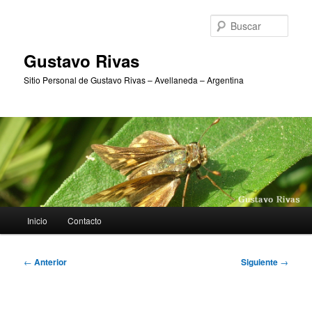
Ir
al
Busc
contenido
principal
Gustavo Rivas
Sitio Personal de Gustavo Rivas – Avellaneda – Argentina
Menú
Inicio
Contacto
principal
Navegación
←
Anterior
Siguiente
→
de
entradas