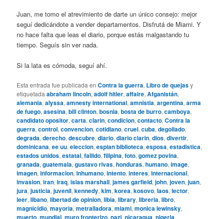
Juan, me tomo el atrevimiento de darte un único consejo: mejor
seguí dedicándote a vender departamentos. Disfrutá de Miami. Y
no hace falta que leas el diario, porque estás malgastando tu
tiempo. Seguís sin ver nada.
Si la lata es cómoda, seguí ahí.
Esta entrada fue publicada en
Contra la guerra
,
Libro de quejas
y
etiquetada
abraham lincoln
,
adolf hitler
,
affaire
,
Afganistán
,
alemania
,
alyssa
,
amnesty international
,
amnistia
,
argentina
,
arma
de fuego
,
asesina
,
bill clinton
,
bosnia
,
bosta de burro
,
camboya
,
candidato opositor
,
carta
,
clarin
,
condicion
,
contacto
,
Contra la
guerra
,
control
,
convencion
,
cotidiano
,
cruel
,
cuba
,
degollado
,
degrada
,
derecho
,
descubre
,
diario
,
diario clarin
,
dios
,
divertir
,
dominicana
,
ee uu
,
eleccion
,
espian biblioteca
,
esposa
,
estadistica
,
estados unidos
,
estatal
,
fallido
,
filipina
,
foto
,
gomez povina
,
granada
,
guatemala
,
gustavo rivas
,
honduras
,
humano
,
image
,
imagen
,
informacion
,
inhumano
,
intento
,
interes
,
internacional
,
invasion
,
iran
,
iraq
,
islas marshall
,
james garfield
,
john
,
joven
,
juan
,
jura
,
justicia
,
juvenil
,
kennedy
,
kim
,
korea
,
kosovo
,
laos
,
lector
,
leer
,
libano
,
libertad de opinion
,
libia
,
library
,
libreria
,
libro
,
magnicidio
,
mayoria
,
metralladora
,
miami
,
monica lewinsky
,
muerto
,
mundial
,
muro fronterizo
,
nazi
,
nicaragua
,
nigeria
,