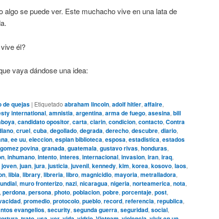
io algo se puede ver. Este muchacho vive en una lata de
a.
vive él?
 que vaya dándose una idea:
o de quejas
|
Etiquetado
abraham lincoln
,
adolf hitler
,
affaire
,
ty international
,
amnistia
,
argentina
,
arma de fuego
,
asesina
,
bill
boya
,
candidato opositor
,
carta
,
clarin
,
condicion
,
contacto
,
Contra
diano
,
cruel
,
cuba
,
degollado
,
degrada
,
derecho
,
descubre
,
diario
,
ana
,
ee uu
,
eleccion
,
espian biblioteca
,
esposa
,
estadistica
,
estados
gomez povina
,
granada
,
guatemala
,
gustavo rivas
,
honduras
,
on
,
inhumano
,
intento
,
interes
,
internacional
,
invasion
,
iran
,
iraq
,
,
joven
,
juan
,
jura
,
justicia
,
juvenil
,
kennedy
,
kim
,
korea
,
kosovo
,
laos
,
ion
,
libia
,
library
,
libreria
,
libro
,
magnicidio
,
mayoria
,
metralladora
,
undial
,
muro fronterizo
,
nazi
,
nicaragua
,
nigeria
,
norteamerica
,
nota
,
,
perdona
,
persona
,
photo
,
poblacion
,
pobre
,
porcentaje
,
post
,
vacidad
,
promedio
,
protocolo
,
pueblo
,
record
,
referencia
,
republica
,
ntos evangelios
,
security
,
segunda guerra
,
seguridad
,
social
,
tortura
,
trato
,
usa
,
ver
,
vida
,
vidrio
,
Vietnam
,
violencia
,
vivir en un