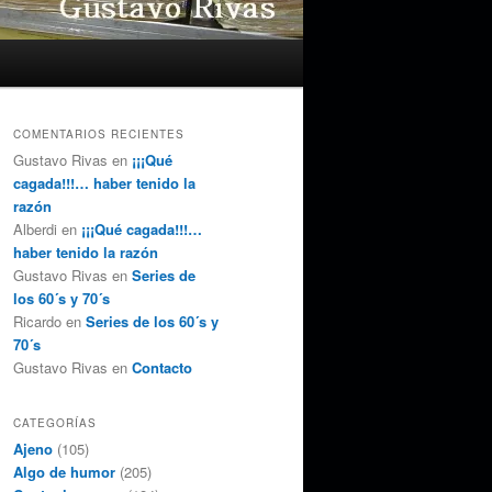
COMENTARIOS RECIENTES
Gustavo Rivas
en
¡¡¡Qué
cagada!!!… haber tenido la
razón
Alberdi
en
¡¡¡Qué cagada!!!…
haber tenido la razón
Gustavo Rivas
en
Series de
los 60´s y 70´s
Ricardo
en
Series de los 60´s y
70´s
Gustavo Rivas
en
Contacto
CATEGORÍAS
Ajeno
(105)
Algo de humor
(205)