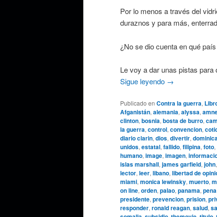
Por lo menos a través del vidr
duraznos y para más, enterrad
¿No se dio cuenta en qué país 
Le voy a dar unas pistas para
Sigue leyendo
→
Publicado en
Contra la guerra
,
Libr
Afganistán
,
alemania
,
alyssa
,
amnes
clinton
,
bosnia
,
bosta de burro
,
cam
la guerra
,
control
,
convencion
,
coti
diario clarin
,
dios
,
divertir
,
dominic
unidos
,
estatal
,
fallido
,
filipina
,
foto
,
humano
,
image
,
imagen
,
informaci
islas marshall
,
james garfield
,
john
lector
,
leer
,
libano
,
libertad de opin
miami
,
monica lewinsky
,
muerto
,
m
on line
,
orden
,
palao
,
panama
,
pena
presidente
,
prevencion
,
prision
,
pri
responder
,
ronald reagan
,
salud
,
sa
somalia
,
subsidio
,
themovie
,
titulo
,