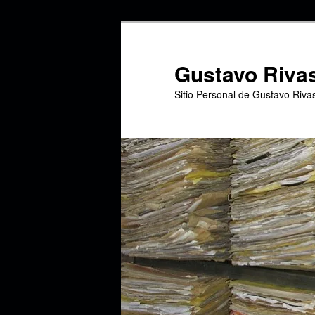
Ir
Ir
al
al
contenido
contenido
Gustavo Riva
principal
secundario
Sitio Personal de Gustavo Riva