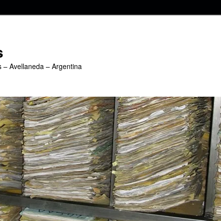
s
s – Avellaneda – Argentina