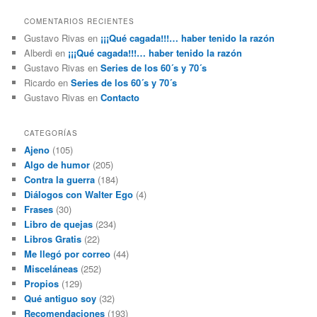
COMENTARIOS RECIENTES
Gustavo Rivas
en
¡¡¡Qué cagada!!!… haber tenido la razón
Alberdi
en
¡¡¡Qué cagada!!!… haber tenido la razón
Gustavo Rivas
en
Series de los 60´s y 70´s
Ricardo
en
Series de los 60´s y 70´s
Gustavo Rivas
en
Contacto
CATEGORÍAS
Ajeno
(105)
Algo de humor
(205)
Contra la guerra
(184)
Diálogos con Walter Ego
(4)
Frases
(30)
Libro de quejas
(234)
Libros Gratis
(22)
Me llegó por correo
(44)
Misceláneas
(252)
Propios
(129)
Qué antiguo soy
(32)
Recomendaciones
(193)