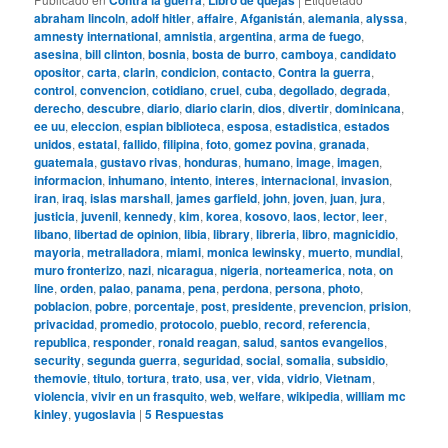
abraham lincoln
,
adolf hitler
,
affaire
,
Afganistán
,
alemania
,
alyssa
,
amnesty international
,
amnistia
,
argentina
,
arma de fuego
,
asesina
,
bill clinton
,
bosnia
,
bosta de burro
,
camboya
,
candidato
opositor
,
carta
,
clarin
,
condicion
,
contacto
,
Contra la guerra
,
control
,
convencion
,
cotidiano
,
cruel
,
cuba
,
degollado
,
degrada
,
derecho
,
descubre
,
diario
,
diario clarin
,
dios
,
divertir
,
dominicana
,
ee uu
,
eleccion
,
espian biblioteca
,
esposa
,
estadistica
,
estados
unidos
,
estatal
,
fallido
,
filipina
,
foto
,
gomez povina
,
granada
,
guatemala
,
gustavo rivas
,
honduras
,
humano
,
image
,
imagen
,
informacion
,
inhumano
,
intento
,
interes
,
internacional
,
invasion
,
iran
,
iraq
,
islas marshall
,
james garfield
,
john
,
joven
,
juan
,
jura
,
justicia
,
juvenil
,
kennedy
,
kim
,
korea
,
kosovo
,
laos
,
lector
,
leer
,
libano
,
libertad de opinion
,
libia
,
library
,
libreria
,
libro
,
magnicidio
,
mayoria
,
metralladora
,
miami
,
monica lewinsky
,
muerto
,
mundial
,
muro fronterizo
,
nazi
,
nicaragua
,
nigeria
,
norteamerica
,
nota
,
on
line
,
orden
,
palao
,
panama
,
pena
,
perdona
,
persona
,
photo
,
poblacion
,
pobre
,
porcentaje
,
post
,
presidente
,
prevencion
,
prision
,
privacidad
,
promedio
,
protocolo
,
pueblo
,
record
,
referencia
,
republica
,
responder
,
ronald reagan
,
salud
,
santos evangelios
,
security
,
segunda guerra
,
seguridad
,
social
,
somalia
,
subsidio
,
themovie
,
titulo
,
tortura
,
trato
,
usa
,
ver
,
vida
,
vidrio
,
Vietnam
,
violencia
,
vivir en un frasquito
,
web
,
welfare
,
wikipedia
,
william mc
kinley
,
yugoslavia
|
5
Respuestas