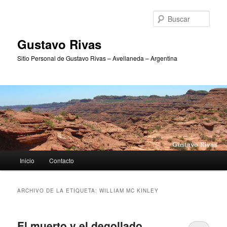
Ir
Ir
al
al
Busc
contenido
contenido
principal
secundario
Gustavo Rivas
Sitio Personal de Gustavo Rivas – Avellaneda – Argentina
Menú
Inicio
Contacto
principal
ARCHIVO DE LA ETIQUETA:
WILLIAM MC KINLEY
El muerto y el degollado