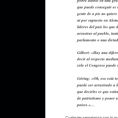
pobre diablo en una gra
que puede conseguir es 
gente de a pie no quiere
ni por supuesto en Alema
líderes del país los que
arrastrar al pueblo, tan
parlamento o una dicta
Gilbert: «Hay una difer
decir al respecto median
sólo el Congreso puede 
Göring: «Oh, eso está t
puede ser arrastrado a lo
que decirles es que está
de patriotismo y poner a
países.»…
Cualquier semejanza con lo qu