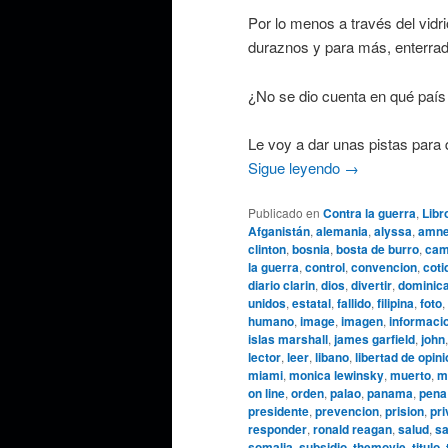
Por lo menos a través del vidr
duraznos y para más, enterrad
¿No se dio cuenta en qué país 
Le voy a dar unas pistas para
Sigue leyendo
→
Publicado en
Contra la guerra
,
Libr
Afganistán
,
alemania
,
alyssa
,
amnes
clinton
,
bosnia
,
bosta de burro
,
cam
la guerra
,
control
,
convencion
,
coti
diario clarin
,
dios
,
divertir
,
dominic
unidos
,
estatal
,
fallido
,
filipina
,
foto
,
humano
,
image
,
imagen
,
informaci
islas marshall
,
james garfield
,
john
lector
,
leer
,
libano
,
libertad de opin
miami
,
monica lewinsky
,
muerto
,
m
on line
,
orden
,
palao
,
panama
,
pena
presidente
,
prevencion
,
prision
,
pri
responder
,
ronald reagan
,
salud
,
sa
somalia
,
subsidio
,
themovie
,
titulo
,