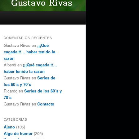
COMENTARIOS RECIENTES
Gustavo Rivas
en
¡¡¡Qué
cagada!!!… haber tenido la
razón
Alberdi
en
¡¡¡Qué cagada!!!…
haber tenido la razón
Gustavo Rivas
en
Series de
los 60´s y 70´s
Ricardo
en
Series de los 60´s y
70´s
Gustavo Rivas
en
Contacto
CATEGORÍAS
Ajeno
(105)
Algo de humor
(205)