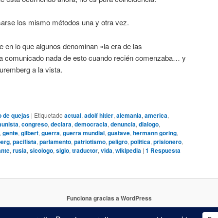
arse los mismo métodos una y otra vez.
 en lo que algunos denominan «la era de las
ha comunicado nada de esto cuando recién comenzaba… y
remberg a la vista.
o de quejas
|
Etiquetado
actual
,
adolf hitler
,
alemania
,
america
,
unista
,
congreso
,
declara
,
democracia
,
denuncia
,
dialogo
,
,
gente
,
gilbert
,
guerra
,
guerra mundial
,
gustave
,
hermann goring
,
erg
,
pacifista
,
parlamento
,
patriotismo
,
peligro
,
politica
,
prisionero
,
ante
,
rusia
,
sicologo
,
siglo
,
traductor
,
vida
,
wikipedia
|
1
Respuesta
Funciona gracias a WordPress