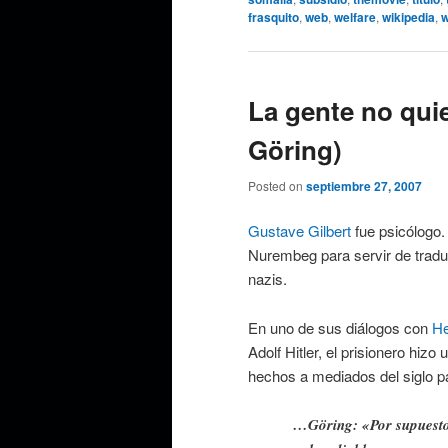
frasquito
,
web
,
welfare
,
wikipedia
,
w
La gente no qui
Göring)
Posted on
septiembre 27, 2007
Gustave Gilbert
fue psicólogo.
Nurembeg para servir de traduct
nazis.
En uno de sus diálogos con
He
Adolf Hitler, el prisionero hiz
hechos a mediados del siglo p
…Göring: «Por supuesto,