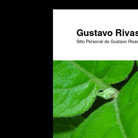
Ir
Ir
al
al
contenido
contenido
Gustavo Riva
principal
secundario
Sitio Personal de Gustavo Riva