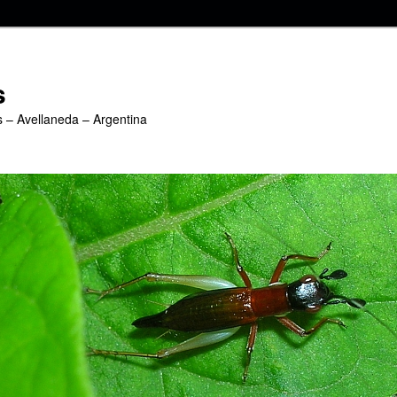
s
s – Avellaneda – Argentina