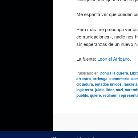
Me espanta ver que pueden us
Pero más me preocupa ver que
comunicaciones», nadie nos 
sin esperanzas de un nuevo Nu
La fuente:
León el Africano
.
Publicado en
Contra la guerra
,
Libr
arrastra
,
arriesga
,
comentario
,
com
dictadura
,
estados unidos
,
fascista
inglaterra
,
juicio
,
lider
,
nazi
,
nuremb
pueblo
,
quiere
,
regimen
,
represent