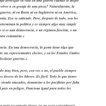
nja arriesgar su vida en una guerra cuando lo mejor
volver a su granja de una pieza? Naturalmente, la
 guerra; ni en Rusia ni en Inglaterra ni en América,
nia. Eso se entiende. Pero, después de todo, son los
 determinan la política y es siempre algo muy simple
to si es una democracia, o un régimen fascista, o un
dura comunista.»
encia. En una democracia, la gente tiene algo que
te sus representantes electos, y en los Estados Unidos
declarar guerras.»
odo muy bien, pero, con voz o no, el pueblo siempre
s deseos de los líderes. Es fácil. Todo lo que tienes
n siendo atacados, denunciar a los pacifistas por falta
l país en peligro. Funciona igual para todos los
e está ocurriendo ahora, no es pura coincidencia.