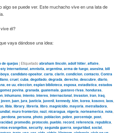
io algo se puede ver. Este muchacho vive en una lata de
a.
vive él?
 que vaya dándose una idea:
o de quejas
|
Etiquetado
abraham lincoln
,
adolf hitler
,
affaire
,
ty international
,
amnistia
,
argentina
,
arma de fuego
,
asesina
,
bill
boya
,
candidato opositor
,
carta
,
clarin
,
condicion
,
contacto
,
Contra
diano
,
cruel
,
cuba
,
degollado
,
degrada
,
derecho
,
descubre
,
diario
,
ana
,
ee uu
,
eleccion
,
espian biblioteca
,
esposa
,
estadistica
,
estados
gomez povina
,
granada
,
guatemala
,
gustavo rivas
,
honduras
,
on
,
inhumano
,
intento
,
interes
,
internacional
,
invasion
,
iran
,
iraq
,
,
joven
,
juan
,
jura
,
justicia
,
juvenil
,
kennedy
,
kim
,
korea
,
kosovo
,
laos
,
ion
,
libia
,
library
,
libreria
,
libro
,
magnicidio
,
mayoria
,
metralladora
,
undial
,
muro fronterizo
,
nazi
,
nicaragua
,
nigeria
,
norteamerica
,
nota
,
,
perdona
,
persona
,
photo
,
poblacion
,
pobre
,
porcentaje
,
post
,
vacidad
,
promedio
,
protocolo
,
pueblo
,
record
,
referencia
,
republica
,
ntos evangelios
,
security
,
segunda guerra
,
seguridad
,
social
,
tortura
,
trato
,
usa
,
ver
,
vida
,
vidrio
,
Vietnam
,
violencia
,
vivir en un