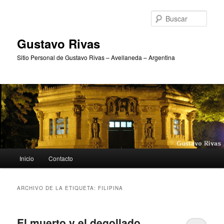
Ir
Ir
al
al
Busc
contenido
contenido
principal
secundario
Gustavo Rivas
Sitio Personal de Gustavo Rivas – Avellaneda – Argentina
Menú
Inicio
Contacto
principal
ARCHIVO DE LA ETIQUETA:
FILIPINA
El muerto y el degollado