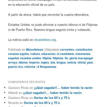
en la educación oficial de su país.
A partir de ahora, habrá que remontar la cuesta idiomática.
Estados Unidos no pudo eliminar a nuestro idioma ni de Filipinas
ni de Puerto Rico. Nuestra lengua seguirá vivita y coleando.
La noticia salió en
elcastellano.org
.
Publicado en
Misceláneas
|
Etiquetado
cervantes
,
constitucion
,
corazon aquino
,
cultura
,
educacion
,
el castellano
,
ensenanza
,
español
,
estados unidos
,
filipina
,
filipinas
,
fin
,
gloria macapagal
arroyo
,
idioma
,
imperio
,
ingles
,
isla
,
lengua
,
noticia
,
oficial
,
pais
,
puerto rico
,
reforma
|
8
Respuestas
COMENTARIOS RECIENTES
Gustavo Rivas
en
¡¡¡Qué cagada!!!… haber tenido la razón
Alberdi
en
¡¡¡Qué cagada!!!… haber tenido la razón
Gustavo Rivas
en
Series de los 60´s y 70´s
Ricardo
en
Series de los 60´s y 70´s