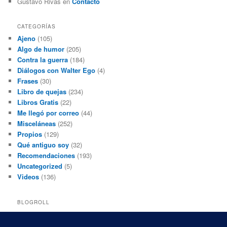
Gustavo Rivas
en
Contacto
CATEGORÍAS
Ajeno
(105)
Algo de humor
(205)
Contra la guerra
(184)
Diálogos con Walter Ego
(4)
Frases
(30)
Libro de quejas
(234)
Libros Gratis
(22)
Me llegó por correo
(44)
Misceláneas
(252)
Propios
(129)
Qué antiguo soy
(32)
Recomendaciones
(193)
Uncategorized
(5)
Videos
(136)
BLOGROLL
Black and White Power
Luis Beltrán