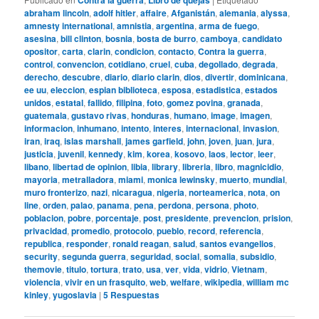
abraham lincoln
,
adolf hitler
,
affaire
,
Afganistán
,
alemania
,
alyssa
,
amnesty international
,
amnistia
,
argentina
,
arma de fuego
,
asesina
,
bill clinton
,
bosnia
,
bosta de burro
,
camboya
,
candidato
opositor
,
carta
,
clarin
,
condicion
,
contacto
,
Contra la guerra
,
control
,
convencion
,
cotidiano
,
cruel
,
cuba
,
degollado
,
degrada
,
derecho
,
descubre
,
diario
,
diario clarin
,
dios
,
divertir
,
dominicana
,
ee uu
,
eleccion
,
espian biblioteca
,
esposa
,
estadistica
,
estados
unidos
,
estatal
,
fallido
,
filipina
,
foto
,
gomez povina
,
granada
,
guatemala
,
gustavo rivas
,
honduras
,
humano
,
image
,
imagen
,
informacion
,
inhumano
,
intento
,
interes
,
internacional
,
invasion
,
iran
,
iraq
,
islas marshall
,
james garfield
,
john
,
joven
,
juan
,
jura
,
justicia
,
juvenil
,
kennedy
,
kim
,
korea
,
kosovo
,
laos
,
lector
,
leer
,
libano
,
libertad de opinion
,
libia
,
library
,
libreria
,
libro
,
magnicidio
,
mayoria
,
metralladora
,
miami
,
monica lewinsky
,
muerto
,
mundial
,
muro fronterizo
,
nazi
,
nicaragua
,
nigeria
,
norteamerica
,
nota
,
on
line
,
orden
,
palao
,
panama
,
pena
,
perdona
,
persona
,
photo
,
poblacion
,
pobre
,
porcentaje
,
post
,
presidente
,
prevencion
,
prision
,
privacidad
,
promedio
,
protocolo
,
pueblo
,
record
,
referencia
,
republica
,
responder
,
ronald reagan
,
salud
,
santos evangelios
,
security
,
segunda guerra
,
seguridad
,
social
,
somalia
,
subsidio
,
themovie
,
titulo
,
tortura
,
trato
,
usa
,
ver
,
vida
,
vidrio
,
Vietnam
,
violencia
,
vivir en un frasquito
,
web
,
welfare
,
wikipedia
,
william mc
kinley
,
yugoslavia
|
5
Respuestas