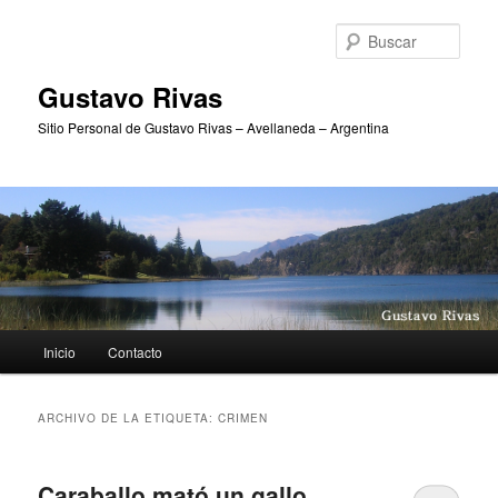
Ir
Ir
al
al
Busc
contenido
contenido
principal
secundario
Gustavo Rivas
Sitio Personal de Gustavo Rivas – Avellaneda – Argentina
Menú
Inicio
Contacto
principal
ARCHIVO DE LA ETIQUETA:
CRIMEN
Caraballo mató un gallo