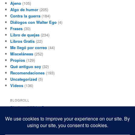
Ajeno
(105)
Algo de humor
(205)
Contra la guerra
(184)
Diálogos con Walter Ego
(4)
Frases
(30)
Libro de quejas
(234)
Libros Gratis
(22)
Me llegó por correo
(44)
Misceláneas
(252)
Propios
(129)
Qué antiguo soy
(32)
Recomendaciones
(193)
Uncategorized
(5)
Videos
(136)
BLOGROLL
Black and White Power
Luis Beltrán
Mis macrofotografías
Teresita Rivas