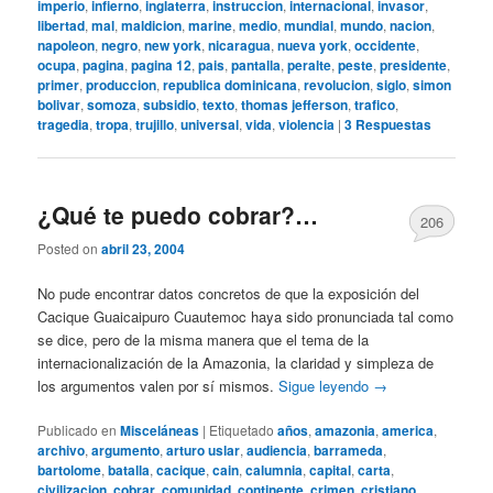
imperio
,
infierno
,
inglaterra
,
instruccion
,
internacional
,
invasor
,
libertad
,
mal
,
maldicion
,
marine
,
medio
,
mundial
,
mundo
,
nacion
,
napoleon
,
negro
,
new york
,
nicaragua
,
nueva york
,
occidente
,
ocupa
,
pagina
,
pagina 12
,
pais
,
pantalla
,
peralte
,
peste
,
presidente
,
primer
,
produccion
,
republica dominicana
,
revolucion
,
siglo
,
simon
bolivar
,
somoza
,
subsidio
,
texto
,
thomas jefferson
,
trafico
,
tragedia
,
tropa
,
trujillo
,
universal
,
vida
,
violencia
|
3
Respuestas
¿Qué te puedo cobrar?…
206
Posted on
abril 23, 2004
No pude encontrar datos concretos de que la exposición del
Cacique Guaicaipuro Cuautemoc haya sido pronunciada tal como
se dice, pero de la misma manera que el tema de la
internacionalización de la Amazonia, la claridad y simpleza de
los argumentos valen por sí mismos.
Sigue leyendo
→
Publicado en
Misceláneas
|
Etiquetado
años
,
amazonia
,
america
,
archivo
,
argumento
,
arturo uslar
,
audiencia
,
barrameda
,
bartolome
,
batalla
,
cacique
,
cain
,
calumnia
,
capital
,
carta
,
civilizacion
,
cobrar
,
comunidad
,
continente
,
crimen
,
cristiano
,