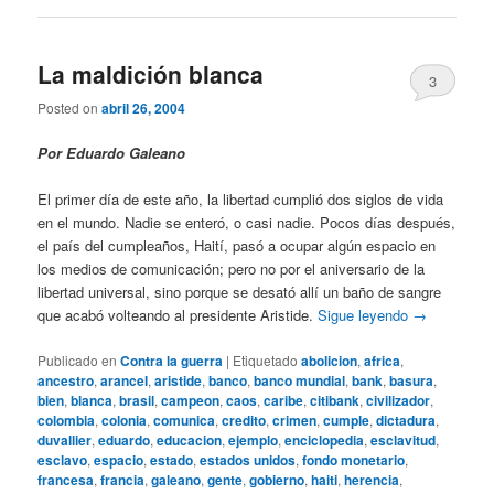
La maldición blanca
3
Posted on
abril 26, 2004
Por Eduardo Galeano
El primer día de este año, la libertad cumplió dos siglos de vida
en el mundo. Nadie se enteró, o casi nadie. Pocos días después,
el país del cumpleaños, Haití, pasó a ocupar algún espacio en
los medios de comunicación; pero no por el aniversario de la
libertad universal, sino porque se desató allí un baño de sangre
que acabó volteando al presidente Aristide.
Sigue leyendo
→
Publicado en
Contra la guerra
|
Etiquetado
abolicion
,
africa
,
ancestro
,
arancel
,
aristide
,
banco
,
banco mundial
,
bank
,
basura
,
bien
,
blanca
,
brasil
,
campeon
,
caos
,
caribe
,
citibank
,
civilizador
,
colombia
,
colonia
,
comunica
,
credito
,
crimen
,
cumple
,
dictadura
,
duvallier
,
eduardo
,
educacion
,
ejemplo
,
enciclopedia
,
esclavitud
,
esclavo
,
espacio
,
estado
,
estados unidos
,
fondo monetario
,
francesa
,
francia
,
galeano
,
gente
,
gobierno
,
haiti
,
herencia
,