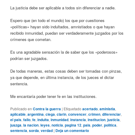
La justicia debe ser aplicable a todos sin diferenciar a nadie.
Espero que (en todo el mundo) los que por cuestiones
«políticas» hayan sido indultados, amnistiados o que hayan
recibido inmunidad, puedan ser verdaderamente juzgados por los
crímenes que cometan.
Es una agradable sensación la de saber que los «poderosos»
podrían ser juzgados.
De todas maneras, estas cosas deben ser tomadas con pinzas,
ya que depende, en última instancia, de los jueces el dictar
sentencia.
Me encantaría poder tener fe en las instituciones.
Publicado en
Contra la guerra
|
Etiquetado
acertado
,
aministia
,
aplicable
,
argentina
,
ciega
,
clarin
,
convencer
,
crimen
,
diferenciar
,
el pais
,
fallo
,
fe
,
indulta
,
inmunidad
,
instancia
,
institucion
,
justicia
,
juszga
,
la nacion
,
leyes
,
noticia
,
pagina 12
,
pais
,
poder
,
politica
,
sentencia
,
sorda
,
verdad
|
Deja un comentario