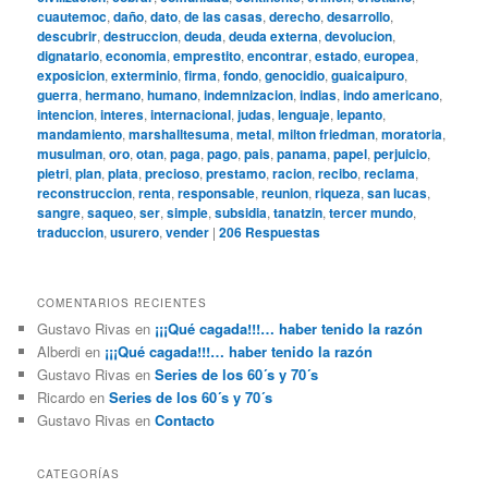
cuautemoc
,
daño
,
dato
,
de las casas
,
derecho
,
desarrollo
,
descubrir
,
destruccion
,
deuda
,
deuda externa
,
devolucion
,
dignatario
,
economia
,
emprestito
,
encontrar
,
estado
,
europea
,
exposicion
,
exterminio
,
firma
,
fondo
,
genocidio
,
guaicaipuro
,
guerra
,
hermano
,
humano
,
indemnizacion
,
indias
,
indo americano
,
intencion
,
interes
,
internacional
,
judas
,
lenguaje
,
lepanto
,
mandamiento
,
marshalltesuma
,
metal
,
milton friedman
,
moratoria
,
musulman
,
oro
,
otan
,
paga
,
pago
,
pais
,
panama
,
papel
,
perjuicio
,
pietri
,
plan
,
plata
,
precioso
,
prestamo
,
racion
,
recibo
,
reclama
,
reconstruccion
,
renta
,
responsable
,
reunion
,
riqueza
,
san lucas
,
sangre
,
saqueo
,
ser
,
simple
,
subsidia
,
tanatzin
,
tercer mundo
,
traduccion
,
usurero
,
vender
|
206
Respuestas
COMENTARIOS RECIENTES
Gustavo Rivas
en
¡¡¡Qué cagada!!!… haber tenido la razón
Alberdi
en
¡¡¡Qué cagada!!!… haber tenido la razón
Gustavo Rivas
en
Series de los 60´s y 70´s
Ricardo
en
Series de los 60´s y 70´s
Gustavo Rivas
en
Contacto
CATEGORÍAS