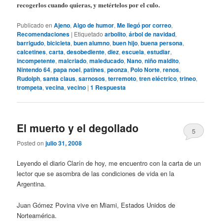
recogerlos cuando quieras, y metértelos por el culo.
Publicado en
Ajeno
,
Algo de humor
,
Me llegó por correo
,
Recomendaciones
|
Etiquetado
arbolito
,
árbol de navidad
,
barrigudo
,
bicicleta
,
buen alumno
,
buen hijo
,
buena persona
,
calcetines
,
carta
,
desobediente
,
diez
,
escuela
,
estudiar
,
incompetente
,
malcriado
,
maleducado
,
Nano
,
niño maldito
,
Nintendo 64
,
papa noel
,
patines
,
peonza
,
Polo Norte
,
renos
,
Rudolph
,
santa claus
,
sarnosos
,
terremoto
,
tren eléctrico
,
trineo
,
trompeta
,
vecina
,
vecino
|
1
Respuesta
El muerto y el degollado
5
Posted on
julio 31, 2008
Leyendo el diario Clarín de hoy, me encuentro con la carta de un
lector que se asombra de las condiciones de vida en la
Argentina.
Juan Gómez Povina vive en Miami, Estados Unidos de
Norteamérica.