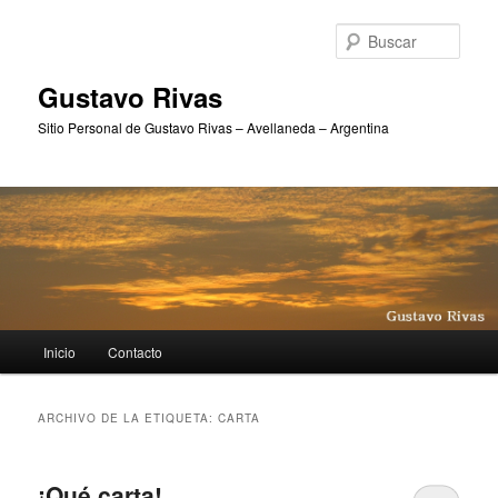
Ir
Ir
al
al
Busc
contenido
contenido
principal
secundario
Gustavo Rivas
Sitio Personal de Gustavo Rivas – Avellaneda – Argentina
Menú
Inicio
Contacto
principal
ARCHIVO DE LA ETIQUETA:
CARTA
¡Qué carta!