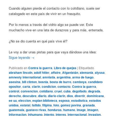
Cuando alguien pierde el contacto con lo cotidiano, suele ser
catalogado en este país de vivir en un frasquito.
Por lo menos a través del vidrio algo se puede ver. Este
muchacho vive en una lata de duraznos y para más, enterrada.
¿No se dio cuenta en qué país vive él?
Le voy a dar unas pistas para que vaya dándose una idea:
Sigue leyendo
→
Publicado en
Contra la guerra
,
Libro de quejas
|
Etiquetado
abraham lincoln
,
adolf hitler
,
affaire
,
Afganistán
,
alemania
,
alyssa
,
amnesty international
,
amnistia
,
argentina
,
arma de fuego
,
asesina
,
bill clinton
,
bosnia
,
bosta de burro
,
camboya
,
candidato
opositor
,
carta
,
clarin
,
condicion
,
contacto
,
Contra la guerra
,
control
,
convencion
,
cotidiano
,
cruel
,
cuba
,
degollado
,
degrada
,
derecho
,
descubre
,
diario
,
diario clarin
,
dios
,
divertir
,
dominicana
,
ee uu
,
eleccion
,
espian biblioteca
,
esposa
,
estadistica
,
estados
unidos
,
estatal
,
fallido
,
filipina
,
foto
,
gomez povina
,
granada
,
guatemala
,
gustavo rivas
,
honduras
,
humano
,
image
,
imagen
,
informacion
,
inhumano
,
intento
,
interes
,
internacional
,
invasion
,