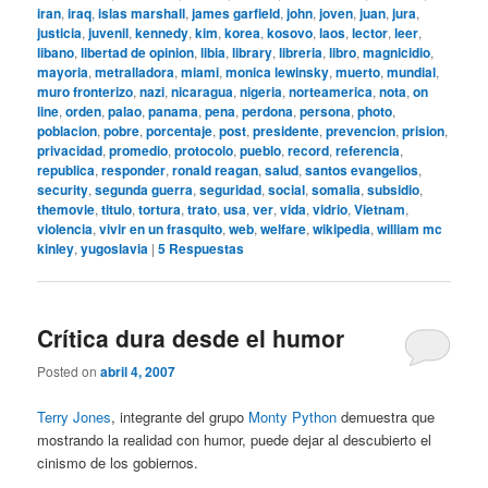
iran
,
iraq
,
islas marshall
,
james garfield
,
john
,
joven
,
juan
,
jura
,
justicia
,
juvenil
,
kennedy
,
kim
,
korea
,
kosovo
,
laos
,
lector
,
leer
,
libano
,
libertad de opinion
,
libia
,
library
,
libreria
,
libro
,
magnicidio
,
mayoria
,
metralladora
,
miami
,
monica lewinsky
,
muerto
,
mundial
,
muro fronterizo
,
nazi
,
nicaragua
,
nigeria
,
norteamerica
,
nota
,
on
line
,
orden
,
palao
,
panama
,
pena
,
perdona
,
persona
,
photo
,
poblacion
,
pobre
,
porcentaje
,
post
,
presidente
,
prevencion
,
prision
,
privacidad
,
promedio
,
protocolo
,
pueblo
,
record
,
referencia
,
republica
,
responder
,
ronald reagan
,
salud
,
santos evangelios
,
security
,
segunda guerra
,
seguridad
,
social
,
somalia
,
subsidio
,
themovie
,
titulo
,
tortura
,
trato
,
usa
,
ver
,
vida
,
vidrio
,
Vietnam
,
violencia
,
vivir en un frasquito
,
web
,
welfare
,
wikipedia
,
william mc
kinley
,
yugoslavia
|
5
Respuestas
Crítica dura desde el humor
Posted on
abril 4, 2007
Terry Jones
, integrante del grupo
Monty Python
demuestra que
mostrando la realidad con humor, puede dejar al descubierto el
cinismo de los gobiernos.