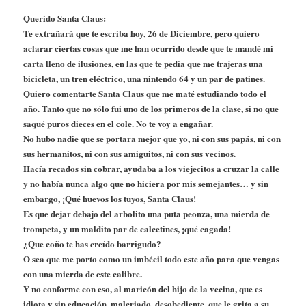
Querido Santa Claus:
Te extrañará que te escriba hoy, 26 de Diciembre, pero quiero
aclarar ciertas cosas que me han ocurrido desde que te mandé mi
carta lleno de ilusiones, en las que te pedía que me trajeras una
bicicleta, un tren eléctrico, una nintendo 64 y un par de patines.
Quiero comentarte Santa Claus que me maté estudiando todo el
año. Tanto que no sólo fui uno de los primeros de la clase, si no que
saqué puros dieces en el cole. No te voy a engañar.
No hubo nadie que se portara mejor que yo, ni con sus papás, ni con
sus hermanitos, ni con sus amiguitos, ni con sus vecinos.
Hacía recados sin cobrar, ayudaba a los viejecitos a cruzar la calle
y no había nunca algo que no hiciera por mis semejantes… y sin
embargo, ¡Qué huevos los tuyos, Santa Claus!
Es que dejar debajo del arbolito una puta peonza, una mierda de
trompeta, y un maldito par de calcetines, ¡qué cagada!
¿Que coño te has creído barrigudo?
O sea que me porto como un imbécil todo este año para que vengas
con una mierda de este calibre.
Y no conforme con eso, al maricón del hijo de la vecina, que es
idiota y sin educación, malcriado, desobediente, que le grita a su