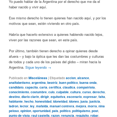
Yo puedo hablar de la Argentina por el derecho que me da el
haber nacido y vivir aquí.
Ese mismo derecho lo tienen quienes han nacido aquí, y por los
motivos que sean, estén viviendo en otro país.
Habría que hacerlo extensivo a quienes habiendo nacido lejos,
viven por las razones que sean, en este país.
Por último, también tienen derecho a opinar quienes desde
afuera – y bajo la óptica que les dan las costumbres y culturas
de todos y cada uno de los países del globo – miran hacia la
Argentina.
Sigue leyendo
→
Publicado en
Misceláneas
|
Etiquetado
accion
,
alcance
,
analfabetismo
,
argentina
,
beatriz
,
buen politico
,
buena onda
,
candidato
,
capacita
,
carta
,
certifica
,
claudica
,
compatriota
,
conocimiento
,
costumbre
,
culo
,
culpable
,
cultura
,
curso
,
derecho
,
destino
,
diario clarin
,
dirigir
,
equitativa
,
escenario
,
expresar
,
falta
,
habitante
,
hecho
,
honestidad
,
idoneidad
,
idoneo
,
justa
,
justicia
,
ladron
,
lector
,
ley
,
mafalda
,
manuel contrera
,
mejora
,
morra
,
nina
peloso
,
opinion
,
oportunidad
,
pais
,
politico
,
politiquismo
,
post
,
punto de vista
,
raul castells
,
razon
,
renuncia
,
requisito
,
robar
,