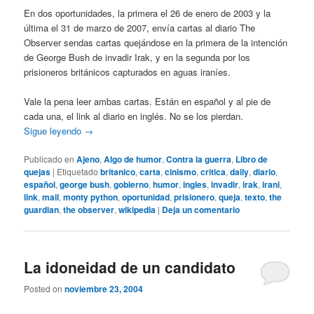
En dos oportunidades, la primera el 26 de enero de 2003 y la
última el 31 de marzo de 2007, envía cartas al diario The
Observer sendas cartas quejándose en la primera de la intención
de George Bush de invadir Irak, y en la segunda por los
prisioneros británicos capturados en aguas iraníes.
Vale la pena leer ambas cartas. Están en español y al pie de
cada una, el link al diario en inglés. No se los pierdan.
Sigue leyendo
→
Publicado en
Ajeno
,
Algo de humor
,
Contra la guerra
,
Libro de
quejas
|
Etiquetado
britanico
,
carta
,
cinismo
,
critica
,
daily
,
diario
,
español
,
george bush
,
gobierno
,
humor
,
ingles
,
invadir
,
irak
,
irani
,
link
,
mail
,
monty python
,
oportunidad
,
prisionero
,
queja
,
texto
,
the
guardian
,
the observer
,
wikipedia
|
Deja un comentario
La idoneidad de un candidato
Posted on
noviembre 23, 2004