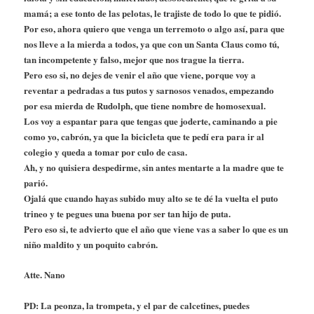
mamá; a ese tonto de las pelotas, le trajiste de todo lo que te pidió.
Por eso, ahora quiero que venga un terremoto o algo así, para que
nos lleve a la mierda a todos, ya que con un Santa Claus como tú,
tan incompetente y falso, mejor que nos trague la tierra.
Pero eso si, no dejes de venir el año que viene, porque voy a
reventar a pedradas a tus putos y sarnosos venados, empezando
por esa mierda de Rudolph, que tiene nombre de homosexual.
Los voy a espantar para que tengas que joderte, caminando a pie
como yo, cabrón, ya que la bicicleta que te pedí era para ir al
colegio y queda a tomar por culo de casa.
Ah, y no quisiera despedirme, sin antes mentarte a la madre que te
parió.
Ojalá que cuando hayas subido muy alto se te dé la vuelta el puto
trineo y te pegues una buena por ser tan hijo de puta.
Pero eso si, te advierto que el año que viene vas a saber lo que es un
niño maldito y un poquito cabrón.
Atte. Nano
PD: La peonza, la trompeta, y el par de calcetines, puedes