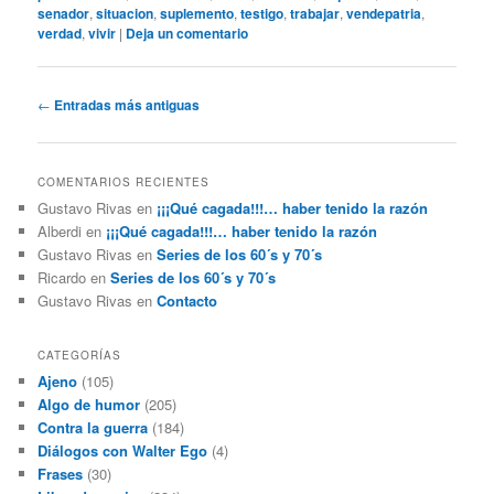
senador
,
situacion
,
suplemento
,
testigo
,
trabajar
,
vendepatria
,
verdad
,
vivir
|
Deja un comentario
Navegación
←
Entradas más antiguas
de
entradas
COMENTARIOS RECIENTES
Gustavo Rivas
en
¡¡¡Qué cagada!!!… haber tenido la razón
Alberdi
en
¡¡¡Qué cagada!!!… haber tenido la razón
Gustavo Rivas
en
Series de los 60´s y 70´s
Ricardo
en
Series de los 60´s y 70´s
Gustavo Rivas
en
Contacto
CATEGORÍAS
Ajeno
(105)
Algo de humor
(205)
Contra la guerra
(184)
Diálogos con Walter Ego
(4)
Frases
(30)