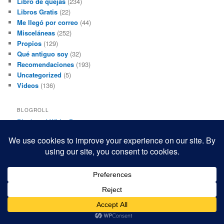
Libro de quejas
(234)
Libros Gratis
(22)
Me llegó por correo
(44)
Misceláneas
(252)
Propios
(129)
Qué antiguo soy
(32)
Recomendaciones
(193)
Uncategorized
(5)
Videos
(136)
BLOGROLL
Black and White Power
Luis Beltrán
Mis macrofotografías
Teresita Rivas
Funciona gracias a WordPress