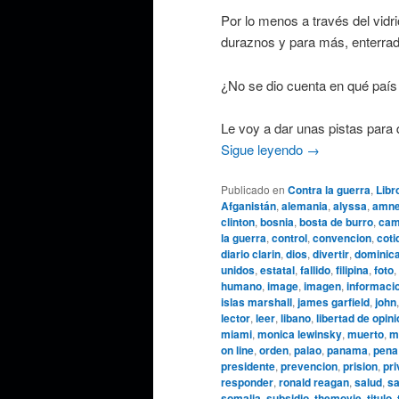
Por lo menos a través del vidr
duraznos y para más, enterrad
¿No se dio cuenta en qué país 
Le voy a dar unas pistas para
Sigue leyendo
→
Publicado en
Contra la guerra
,
Libr
Afganistán
,
alemania
,
alyssa
,
amnes
clinton
,
bosnia
,
bosta de burro
,
cam
la guerra
,
control
,
convencion
,
coti
diario clarin
,
dios
,
divertir
,
dominic
unidos
,
estatal
,
fallido
,
filipina
,
foto
,
humano
,
image
,
imagen
,
informaci
islas marshall
,
james garfield
,
john
lector
,
leer
,
libano
,
libertad de opin
miami
,
monica lewinsky
,
muerto
,
m
on line
,
orden
,
palao
,
panama
,
pena
presidente
,
prevencion
,
prision
,
pri
responder
,
ronald reagan
,
salud
,
sa
somalia
,
subsidio
,
themovie
,
titulo
,