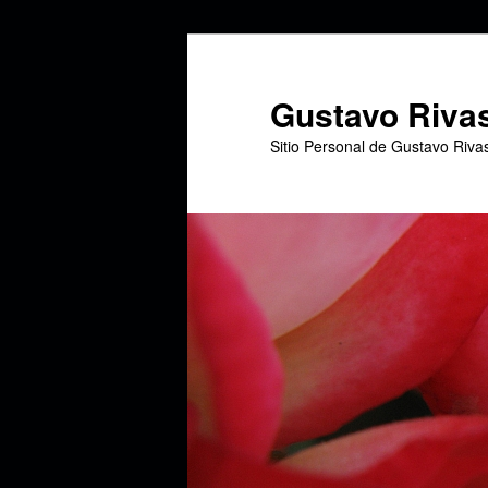
Ir
Ir
al
al
contenido
contenido
Gustavo Riva
principal
secundario
Sitio Personal de Gustavo Riva