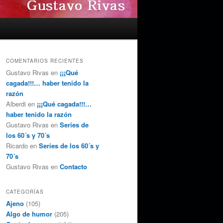
COMENTARIOS RECIENTES
Gustavo Rivas
en
¡¡¡Qué
cagada!!!… haber tenido la
razón
Alberdi
en
¡¡¡Qué cagada!!!…
haber tenido la razón
Gustavo Rivas
en
Series de
los 60´s y 70´s
Ricardo
en
Series de los 60´s y
70´s
Gustavo Rivas
en
Contacto
CATEGORÍAS
Ajeno
(105)
Algo de humor
(205)