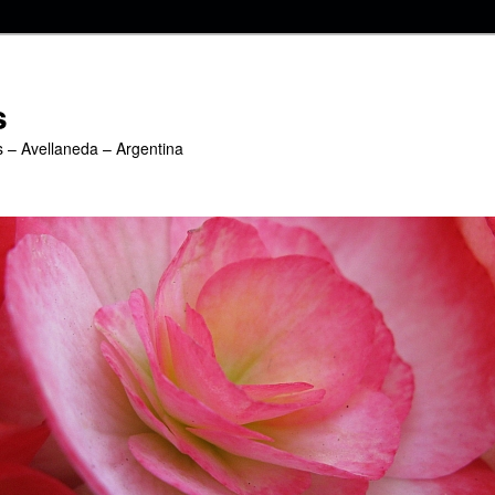
s
s – Avellaneda – Argentina