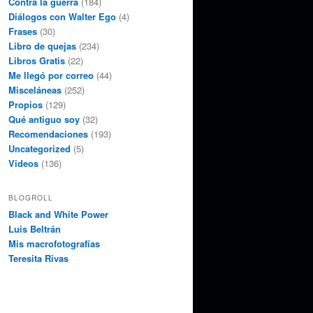
Contra la guerra
(184)
Diálogos con Walter Ego
(4)
Frases
(30)
Libro de quejas
(234)
Libros Gratis
(22)
Me llegó por correo
(44)
Misceláneas
(252)
Propios
(129)
Qué antiguo soy
(32)
Recomendaciones
(193)
Uncategorized
(5)
Videos
(136)
BLOGROLL
Black and White Power
Luis Beltrán
Mis macrofotografías
Teresita Rivas