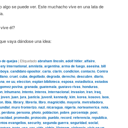
io algo se puede ver. Este muchacho vive en una lata de
a.
vive él?
 que vaya dándose una idea:
o de quejas
|
Etiquetado
abraham lincoln
,
adolf hitler
,
affaire
,
ty international
,
amnistia
,
argentina
,
arma de fuego
,
asesina
,
bill
boya
,
candidato opositor
,
carta
,
clarin
,
condicion
,
contacto
,
Contra
diano
,
cruel
,
cuba
,
degollado
,
degrada
,
derecho
,
descubre
,
diario
,
ana
,
ee uu
,
eleccion
,
espian biblioteca
,
esposa
,
estadistica
,
estados
gomez povina
,
granada
,
guatemala
,
gustavo rivas
,
honduras
,
on
,
inhumano
,
intento
,
interes
,
internacional
,
invasion
,
iran
,
iraq
,
,
joven
,
juan
,
jura
,
justicia
,
juvenil
,
kennedy
,
kim
,
korea
,
kosovo
,
laos
,
ion
,
libia
,
library
,
libreria
,
libro
,
magnicidio
,
mayoria
,
metralladora
,
undial
,
muro fronterizo
,
nazi
,
nicaragua
,
nigeria
,
norteamerica
,
nota
,
,
perdona
,
persona
,
photo
,
poblacion
,
pobre
,
porcentaje
,
post
,
vacidad
,
promedio
,
protocolo
,
pueblo
,
record
,
referencia
,
republica
,
ntos evangelios
,
security
,
segunda guerra
,
seguridad
,
social
,
tortura
,
trato
,
usa
,
ver
,
vida
,
vidrio
,
Vietnam
,
violencia
,
vivir en un