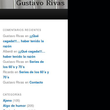
COMENTARIOS RECIENTES
Gustavo Rivas
en
¡¡¡Qué
cagada!!!… haber tenido la
razón
Alberdi
en
¡¡¡Qué cagada!!!…
haber tenido la razón
Gustavo Rivas
en
Series de
los 60´s y 70´s
Ricardo
en
Series de los 60´s y
70´s
Gustavo Rivas
en
Contacto
CATEGORÍAS
Ajeno
(105)
Algo de humor
(205)