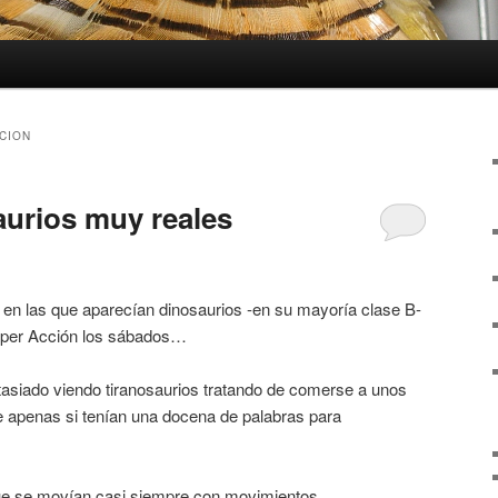
CION
urios muy reales
 en las que aparecían dinosaurios -en su mayoría clase B-
per Acción los sábados…
siado viendo tiranosaurios tratando de comerse a unos
 apenas si tenían una docena de palabras para
que se movían casi siempre con movimientos