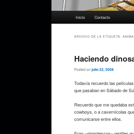
Menú
Inicio
Contacto
principal
ARCHIVO DE LA ETIQUETA:
ANIMA
Haciendo dinosa
Posted on
julio 22, 2008
Todavía recuerdo las películas
que pasaban en Sábado de Sú
Recuerdo que me quedaba exta
cowboys, o a cavernícolas que
comunicarse entre ellos.
Eran «gigantescos» reptiles 