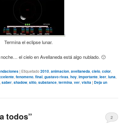
Termina el eclipse lunar.
 noche… el cielo en Avellaneda está algo nublado. 🙁
ndaciones
|
Etiquetado
2010
,
animacion
,
avellaneda
,
cielo
,
color
,
xcelente
,
fenomeno
,
final
,
gustavo rivas
,
hoy
,
importante
,
leer
,
luna
,
,
saber
,
shadow
,
sitio
,
substance
,
termina
,
ver
,
visita
|
Deja un
ra todos”
2