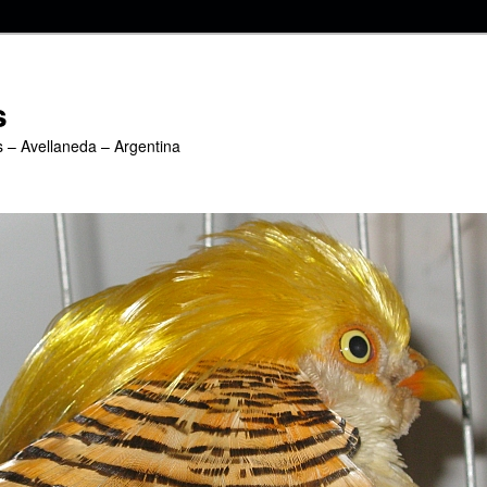
s
s – Avellaneda – Argentina