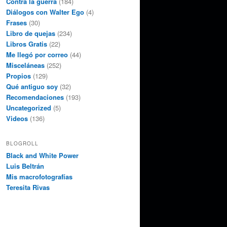
Contra la guerra
(184)
Diálogos con Walter Ego
(4)
Frases
(30)
Libro de quejas
(234)
Libros Gratis
(22)
Me llegó por correo
(44)
Misceláneas
(252)
Propios
(129)
Qué antiguo soy
(32)
Recomendaciones
(193)
Uncategorized
(5)
Videos
(136)
BLOGROLL
Black and White Power
Luis Beltrán
Mis macrofotografías
Teresita Rivas