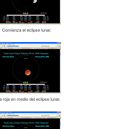
Comienza el eclipse lunar.
 roja en medio del eclipse lunar.