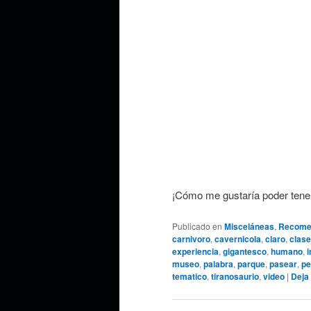
¡Cómo me gustaría poder tener
Publicado en
Misceláneas
,
Recome
carnivoro
,
cavernicola
,
claro
,
clase
experiencia
,
gigantesco
,
humano
,
i
museo
,
palabra
,
parque
,
pasear
,
pe
tematico
,
tiranosaurio
,
video
|
Deja