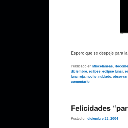
Espero que se despeje para la
Publicado en
Misceláneas
,
Recome
diciembre
,
eclipse
,
eclipse lunar
,
e
luna roja
,
noche
,
nublado
,
observar
comentario
Felicidades “pa
Posted on
diciembre 22, 2004