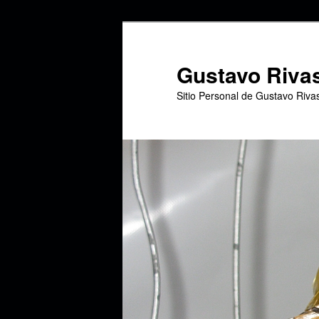
Ir
Ir
al
al
contenido
contenido
Gustavo Riva
principal
secundario
Sitio Personal de Gustavo Riva