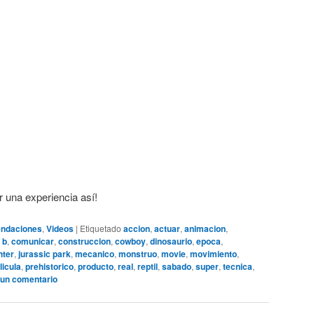
 una experiencia así!
ndaciones
,
Videos
|
Etiquetado
accion
,
actuar
,
animacion
,
 b
,
comunicar
,
construccion
,
cowboy
,
dinosaurio
,
epoca
,
nter
,
jurassic park
,
mecanico
,
monstruo
,
movie
,
movimiento
,
licula
,
prehistorico
,
producto
,
real
,
reptil
,
sabado
,
super
,
tecnica
,
 un comentario