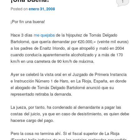
1
Posted on
enero 31, 2008
¡Por fin una buena!
Hace 3 días
me quejaba
de la hijoputez de Tomás Delgado
Bartolomé, que quería demandar por €20.000,= (veinte mil euros)
a los padres de Enaitz Iriondo, al que atropelló y mató en 2004
cuando conducía aparentemente alcoholizado y a más de 170
km/h en una carretera de 90 km/h de máxima.
Ayer se celebró la vista oral en el Juzgado de Primera Instancia
e Instrucción Número 1 de Haro, en La Rioja, España, en donde
el abogado de Tomás Delgado Bartolomé anunció que su
representado retiraba la demanda.
La jueza, por tanto, ha condenado al demandante a pagar las
costas del juicio, ya que en caso de desistimiento, es quien debe
hacerse cargo del pago.
Pero la cosa no termina ahí. Si el fiscal superior de La Rioja
(España) halla indicios de que las pericias realizadas por pedido