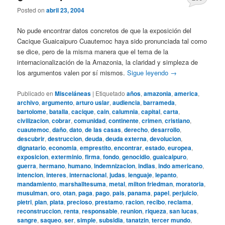
Posted on
abril 23, 2004
No pude encontrar datos concretos de que la exposición del
Cacique Guaicaipuro Cuautemoc haya sido pronunciada tal como
se dice, pero de la misma manera que el tema de la
internacionalización de la Amazonia, la claridad y simpleza de
los argumentos valen por sí mismos.
Sigue leyendo
→
Publicado en
Misceláneas
|
Etiquetado
años
,
amazonia
,
america
,
archivo
,
argumento
,
arturo uslar
,
audiencia
,
barrameda
,
bartolome
,
batalla
,
cacique
,
cain
,
calumnia
,
capital
,
carta
,
civilizacion
,
cobrar
,
comunidad
,
continente
,
crimen
,
cristiano
,
cuautemoc
,
daño
,
dato
,
de las casas
,
derecho
,
desarrollo
,
descubrir
,
destruccion
,
deuda
,
deuda externa
,
devolucion
,
dignatario
,
economia
,
emprestito
,
encontrar
,
estado
,
europea
,
exposicion
,
exterminio
,
firma
,
fondo
,
genocidio
,
guaicaipuro
,
guerra
,
hermano
,
humano
,
indemnizacion
,
indias
,
indo americano
,
intencion
,
interes
,
internacional
,
judas
,
lenguaje
,
lepanto
,
mandamiento
,
marshalltesuma
,
metal
,
milton friedman
,
moratoria
,
musulman
,
oro
,
otan
,
paga
,
pago
,
pais
,
panama
,
papel
,
perjuicio
,
pietri
,
plan
,
plata
,
precioso
,
prestamo
,
racion
,
recibo
,
reclama
,
reconstruccion
,
renta
,
responsable
,
reunion
,
riqueza
,
san lucas
,
sangre
,
saqueo
,
ser
,
simple
,
subsidia
,
tanatzin
,
tercer mundo
,