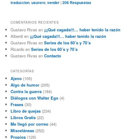
traduccion
,
usurero
,
vender
|
206
Respuestas
COMENTARIOS RECIENTES
Gustavo Rivas
en
¡¡¡Qué cagada!!!… haber tenido la razón
Alberdi
en
¡¡¡Qué cagada!!!… haber tenido la razón
Gustavo Rivas
en
Series de los 60´s y 70´s
Ricardo
en
Series de los 60´s y 70´s
Gustavo Rivas
en
Contacto
CATEGORÍAS
Ajeno
(105)
Algo de humor
(205)
Contra la guerra
(184)
Diálogos con Walter Ego
(4)
Frases
(30)
Libro de quejas
(234)
Libros Gratis
(22)
Me llegó por correo
(44)
Misceláneas
(252)
Propios
(129)