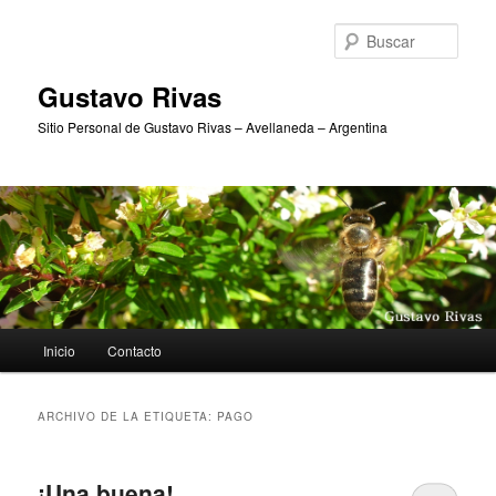
Ir
Ir
al
al
Busc
contenido
contenido
principal
secundario
Gustavo Rivas
Sitio Personal de Gustavo Rivas – Avellaneda – Argentina
Menú
Inicio
Contacto
principal
ARCHIVO DE LA ETIQUETA:
PAGO
¡Una buena!