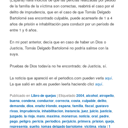
de la familia de la víctima son correctas, reabrirá el caso por el
delito de imprudencia, que en el caso de que Tomás Delgado
Bartolomé sea encontrado culpable, puede acarrearle de 1 a 4
años de prisión e inhabilitación para conducir por un período de
entre 1 y 6 años.
En mi post anterior, decía que en caso de haber un Dios o
Justicia, Tomás Delgado Bartolomé no podría salirse con la
suya.
Pruebas de Dios todavía no he encontrado; de Justicia, sí.
La noticia que apareció en el periodico.com pueden verla
aquí
.
La que salió en adn.es pueden leerla haciendo clici
aquí
.
Publicado en
Libro de quejas
|
Etiquetado
2004
,
alcohol
,
atropello
,
buena
,
condena
,
conductor
,
correcta
,
costa
,
culpable
,
delito
,
demanda
,
dios
,
enaitz iriondo
,
espana
,
familia
,
fiscal
,
gustavo
rivas
,
imprudencia
,
inhabilitacion
,
instancia
,
juez
,
juicio
,
justicia
,
juzgado
,
la rioja
,
mato
,
maxima
,
monstruo
,
noticia
,
oral
,
padre
,
pago
,
peligro
,
pericia
,
periodico
,
perjuicio
,
primera
,
prision
,
queja
,
representa
,
suelto
,
tomas delgado bartolome
,
victima
,
vista
|
1