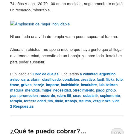
74 años y con 120-70-100 como medidas, seguramente te dejará
un recuerdo imborrable.
Ni con toda una vida de terapia vas a poder superar el trauma.
Ahora sin chistes: me apena mucho que haya gente que al llegar
a la tercera edad, necesite de un trabajo -y sobre todo- insalubre
para poder subsistir.
Publicado en
Libro de quejas
|
Etiquetado
a voluntad
,
argentino
,
aviso
,
cara
,
clarin
,
clasificado
,
condicion
,
creativo
,
facil
,
flickr
,
foto
,
frase
,
grivas
,
hereje
,
importe
,
inolvidable
,
insalubre
,
luis beltran
,
madura
,
mendiga
,
mujer
,
necesidad
,
ofrecimiento
,
pago
,
photo
,
post
,
promocion
,
recuerdo
,
rubro 59
,
sexo
,
subsistir
,
suplemento
,
terapia
,
tercera edad
,
tita
,
titulo
,
trabajo
,
trauma
,
verguenza
,
vida
|
2
Respuestas
¿Qué te puedo cobrar?…
206