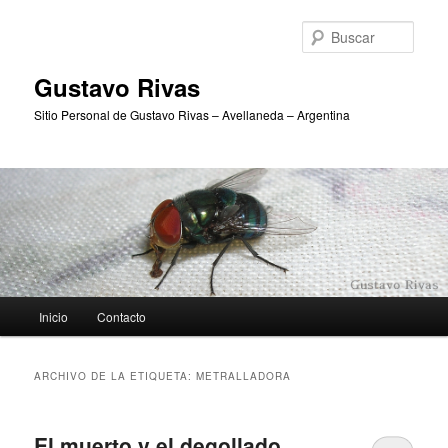
Ir
Ir
al
al
Busc
contenido
contenido
principal
secundario
Gustavo Rivas
Sitio Personal de Gustavo Rivas – Avellaneda – Argentina
Menú
Inicio
Contacto
principal
ARCHIVO DE LA ETIQUETA:
METRALLADORA
El muerto y el degollado