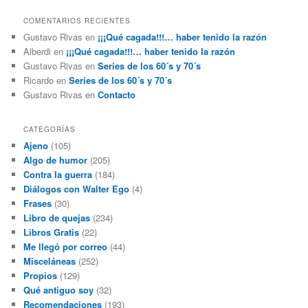
COMENTARIOS RECIENTES
Gustavo Rivas
en
¡¡¡Qué cagada!!!… haber tenido la razón
Alberdi
en
¡¡¡Qué cagada!!!… haber tenido la razón
Gustavo Rivas
en
Series de los 60´s y 70´s
Ricardo
en
Series de los 60´s y 70´s
Gustavo Rivas
en
Contacto
CATEGORÍAS
Ajeno
(105)
Algo de humor
(205)
Contra la guerra
(184)
Diálogos con Walter Ego
(4)
Frases
(30)
Libro de quejas
(234)
Libros Gratis
(22)
Me llegó por correo
(44)
Misceláneas
(252)
Propios
(129)
Qué antiguo soy
(32)
Recomendaciones
(193)