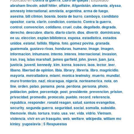
abraham lincoln
,
adolf hitler
,
affaire
,
Afganistán
,
alemania
,
alyssa
,
amnesty international
,
amnistia
,
argentina
,
arma de fuego
,
asesina
,
bill clinton
,
bosnia
,
bosta de burro
,
camboya
,
candidato
opositor
,
carta
,
clarin
,
condicion
,
contacto
,
Contra la guerra
,
control
,
convencion
,
cotidiano
,
cruel
,
cuba
,
degollado
,
degrada
,
derecho
,
descubre
,
diario
,
diario clarin
,
dios
,
divertir
,
dominicana
,
ee uu
,
eleccion
,
espian biblioteca
,
esposa
,
estadistica
,
estados
unidos
,
estatal
,
fallido
,
filipina
,
foto
,
gomez povina
,
granada
,
guatemala
,
gustavo rivas
,
honduras
,
humano
,
image
,
imagen
,
informacion
,
inhumano
,
intento
,
interes
,
internacional
,
invasion
,
iran
,
iraq
,
islas marshall
,
james garfield
,
john
,
joven
,
juan
,
jura
,
justicia
,
juvenil
,
kennedy
,
kim
,
korea
,
kosovo
,
laos
,
lector
,
leer
,
libano
,
libertad de opinion
,
libia
,
library
,
libreria
,
libro
,
magnicidio
,
mayoria
,
metralladora
,
miami
,
monica lewinsky
,
muerto
,
mundial
,
muro fronterizo
,
nazi
,
nicaragua
,
nigeria
,
norteamerica
,
nota
,
on
line
,
orden
,
palao
,
panama
,
pena
,
perdona
,
persona
,
photo
,
poblacion
,
pobre
,
porcentaje
,
post
,
presidente
,
prevencion
,
prision
,
privacidad
,
promedio
,
protocolo
,
pueblo
,
record
,
referencia
,
republica
,
responder
,
ronald reagan
,
salud
,
santos evangelios
,
security
,
segunda guerra
,
seguridad
,
social
,
somalia
,
subsidio
,
themovie
,
titulo
,
tortura
,
trato
,
usa
,
ver
,
vida
,
vidrio
,
Vietnam
,
violencia
,
vivir en un frasquito
,
web
,
welfare
,
wikipedia
,
william mc
kinley
,
yugoslavia
|
5
Respuestas