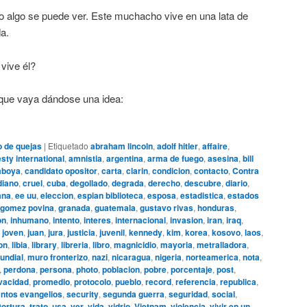
io algo se puede ver. Este muchacho vive en una lata de
a.
vive él?
 que vaya dándose una idea:
o de quejas
|
Etiquetado
abraham lincoln
,
adolf hitler
,
affaire
,
ty international
,
amnistia
,
argentina
,
arma de fuego
,
asesina
,
bill
boya
,
candidato opositor
,
carta
,
clarin
,
condicion
,
contacto
,
Contra
diano
,
cruel
,
cuba
,
degollado
,
degrada
,
derecho
,
descubre
,
diario
,
ana
,
ee uu
,
eleccion
,
espian biblioteca
,
esposa
,
estadistica
,
estados
gomez povina
,
granada
,
guatemala
,
gustavo rivas
,
honduras
,
on
,
inhumano
,
intento
,
interes
,
internacional
,
invasion
,
iran
,
iraq
,
,
joven
,
juan
,
jura
,
justicia
,
juvenil
,
kennedy
,
kim
,
korea
,
kosovo
,
laos
,
ion
,
libia
,
library
,
libreria
,
libro
,
magnicidio
,
mayoria
,
metralladora
,
undial
,
muro fronterizo
,
nazi
,
nicaragua
,
nigeria
,
norteamerica
,
nota
,
,
perdona
,
persona
,
photo
,
poblacion
,
pobre
,
porcentaje
,
post
,
vacidad
,
promedio
,
protocolo
,
pueblo
,
record
,
referencia
,
republica
,
ntos evangelios
,
security
,
segunda guerra
,
seguridad
,
social
,
tortura
,
trato
,
usa
,
ver
,
vida
,
vidrio
,
Vietnam
,
violencia
,
vivir en un