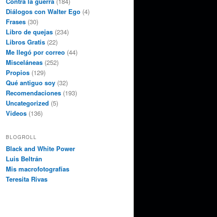
Contra la guerra
(184)
Diálogos con Walter Ego
(4)
Frases
(30)
Libro de quejas
(234)
Libros Gratis
(22)
Me llegó por correo
(44)
Misceláneas
(252)
Propios
(129)
Qué antiguo soy
(32)
Recomendaciones
(193)
Uncategorized
(5)
Videos
(136)
BLOGROLL
Black and White Power
Luis Beltrán
Mis macrofotografías
Teresita Rivas