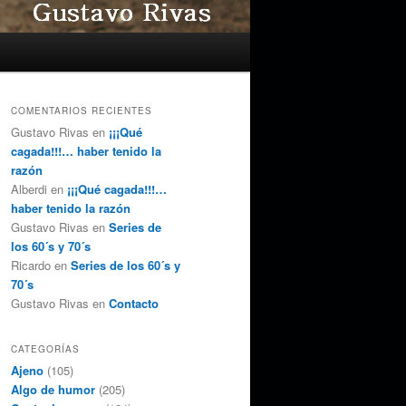
COMENTARIOS RECIENTES
Gustavo Rivas
en
¡¡¡Qué
cagada!!!… haber tenido la
razón
Alberdi
en
¡¡¡Qué cagada!!!…
haber tenido la razón
Gustavo Rivas
en
Series de
los 60´s y 70´s
Ricardo
en
Series de los 60´s y
70´s
Gustavo Rivas
en
Contacto
CATEGORÍAS
Ajeno
(105)
Algo de humor
(205)