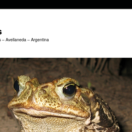
s
s – Avellaneda – Argentina