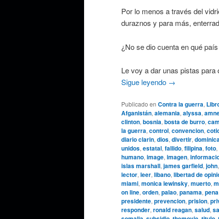
Por lo menos a través del vidr
duraznos y para más, enterrad
¿No se dio cuenta en qué país 
Le voy a dar unas pistas para
Sigue leyendo
→
Publicado en
Contra la guerra
,
Libr
Afganistán
,
alemania
,
alyssa
,
amnes
clinton
,
bosnia
,
bosta de burro
,
cam
la guerra
,
control
,
convencion
,
coti
diario clarin
,
dios
,
divertir
,
dominic
unidos
,
estatal
,
fallido
,
filipina
,
foto
,
humano
,
image
,
imagen
,
informaci
islas marshall
,
james garfield
,
john
lector
,
leer
,
libano
,
libertad de opin
miami
,
monica lewinsky
,
muerto
,
m
on line
,
orden
,
palao
,
panama
,
pena
presidente
,
prevencion
,
prision
,
pri
responder
,
ronald reagan
,
salud
,
sa
somalia
,
subsidio
,
themovie
,
titulo
,