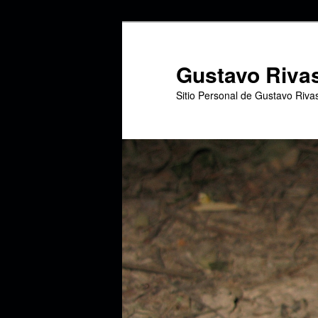
Ir
Ir
al
al
contenido
contenido
Gustavo Riva
principal
secundario
Sitio Personal de Gustavo Riva