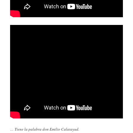
… Tiene la palabra don Emilio Calatayud.