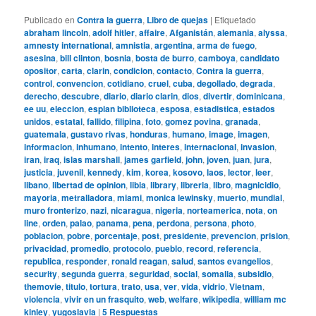
Publicado en
Contra la guerra
,
Libro de quejas
|
Etiquetado
abraham lincoln
,
adolf hitler
,
affaire
,
Afganistán
,
alemania
,
alyssa
,
amnesty international
,
amnistia
,
argentina
,
arma de fuego
,
asesina
,
bill clinton
,
bosnia
,
bosta de burro
,
camboya
,
candidato
opositor
,
carta
,
clarin
,
condicion
,
contacto
,
Contra la guerra
,
control
,
convencion
,
cotidiano
,
cruel
,
cuba
,
degollado
,
degrada
,
derecho
,
descubre
,
diario
,
diario clarin
,
dios
,
divertir
,
dominicana
,
ee uu
,
eleccion
,
espian biblioteca
,
esposa
,
estadistica
,
estados
unidos
,
estatal
,
fallido
,
filipina
,
foto
,
gomez povina
,
granada
,
guatemala
,
gustavo rivas
,
honduras
,
humano
,
image
,
imagen
,
informacion
,
inhumano
,
intento
,
interes
,
internacional
,
invasion
,
iran
,
iraq
,
islas marshall
,
james garfield
,
john
,
joven
,
juan
,
jura
,
justicia
,
juvenil
,
kennedy
,
kim
,
korea
,
kosovo
,
laos
,
lector
,
leer
,
libano
,
libertad de opinion
,
libia
,
library
,
libreria
,
libro
,
magnicidio
,
mayoria
,
metralladora
,
miami
,
monica lewinsky
,
muerto
,
mundial
,
muro fronterizo
,
nazi
,
nicaragua
,
nigeria
,
norteamerica
,
nota
,
on
line
,
orden
,
palao
,
panama
,
pena
,
perdona
,
persona
,
photo
,
poblacion
,
pobre
,
porcentaje
,
post
,
presidente
,
prevencion
,
prision
,
privacidad
,
promedio
,
protocolo
,
pueblo
,
record
,
referencia
,
republica
,
responder
,
ronald reagan
,
salud
,
santos evangelios
,
security
,
segunda guerra
,
seguridad
,
social
,
somalia
,
subsidio
,
themovie
,
titulo
,
tortura
,
trato
,
usa
,
ver
,
vida
,
vidrio
,
Vietnam
,
violencia
,
vivir en un frasquito
,
web
,
welfare
,
wikipedia
,
william mc
kinley
,
yugoslavia
|
5
Respuestas