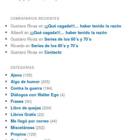
COMENTARIOS RECIENTES
Gustavo Rivas
en
¡¡¡Qué cagada!!!… haber tenido la razón
Alberdi
en
¡¡¡Qué cagada!!!… haber tenido la razón
Gustavo Rivas
en
Series de los 60´s y 70´s
Ricardo
en
Series de los 60´s y 70´s
Gustavo Rivas
en
Contacto
CATEGORÍAS
Ajeno
(105)
Algo de humor
(205)
Contra la guerra
(184)
Diálogos con Walter Ego
(4)
Frases
(30)
Libro de quejas
(234)
Libros Gratis
(22)
Me llegó por correo
(44)
Misceláneas
(252)
Propios
(129)