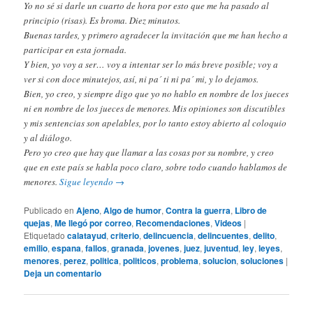
Yo no sé si darle un cuarto de hora por esto que me ha pasado al
principio (risas). Es broma. Diez minutos.
Buenas tardes, y primero agradecer la invitación que me han hecho a
participar en esta jornada.
Y bien, yo voy a ser… voy a intentar ser lo más breve posible; voy a
ver si con doce minutejos, así, ni pa´ ti ni pa´ mi, y lo dejamos.
Bien, yo creo, y siempre digo que yo no hablo en nombre de los jueces
ni en nombre de los jueces de menores. Mis opiniones son discutibles
y mis sentencias son apelables, por lo tanto estoy abierto al coloquio
y al diálogo.
Pero yo creo que hay que llamar a las cosas por su nombre, y creo
que en este país se habla poco claro, sobre todo cuando hablamos de
menores.
Sigue leyendo
→
Publicado en
Ajeno
,
Algo de humor
,
Contra la guerra
,
Libro de
quejas
,
Me llegó por correo
,
Recomendaciones
,
Videos
|
Etiquetado
calatayud
,
criterio
,
delincuencia
,
delincuentes
,
delito
,
emilio
,
espana
,
fallos
,
granada
,
jovenes
,
juez
,
juventud
,
ley
,
leyes
,
menores
,
perez
,
politica
,
politicos
,
problema
,
solucion
,
soluciones
|
Deja un comentario