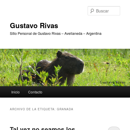
Ir
Ir
al
al
Busc
contenido
contenido
principal
secundario
Gustavo Rivas
Sitio Personal de Gustavo Rivas – Avellaneda – Argentina
Menú
Inicio
Contacto
principal
ARCHIVO DE LA ETIQUETA:
GRANADA
Tal vez no seamos los