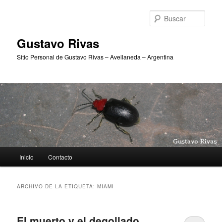
Ir
Ir
al
al
Busc
contenido
contenido
principal
secundario
Gustavo Rivas
Sitio Personal de Gustavo Rivas – Avellaneda – Argentina
Menú
Inicio
Contacto
principal
ARCHIVO DE LA ETIQUETA:
MIAMI
El muerto y el degollado