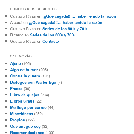
COMENTARIOS RECIENTES
Gustavo Rivas
en
¡¡¡Qué cagada!!!… haber tenido la razón
Alberdi
en
¡¡¡Qué cagada!!!… haber tenido la razón
Gustavo Rivas
en
Series de los 60´s y 70´s
Ricardo
en
Series de los 60´s y 70´s
Gustavo Rivas
en
Contacto
CATEGORÍAS
Ajeno
(105)
Algo de humor
(205)
Contra la guerra
(184)
Diálogos con Walter Ego
(4)
Frases
(30)
Libro de quejas
(234)
Libros Gratis
(22)
Me llegó por correo
(44)
Misceláneas
(252)
Propios
(129)
Qué antiguo soy
(32)
Recomendaciones
(193)