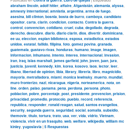
abraham lincoln
,
adolf hitler
,
affaire
,
Afganistán
,
alemania
,
alyssa
,
amnesty international
,
amnistia
,
argentina
,
arma de fuego
,
asesina
,
bill clinton
,
bosnia
,
bosta de burro
,
camboya
,
candidato
opositor
,
carta
,
clarin
,
condicion
,
contacto
,
Contra la guerra
,
control
,
convencion
,
cotidiano
,
cruel
,
cuba
,
degollado
,
degrada
,
derecho
,
descubre
,
diario
,
diario clarin
,
dios
,
divertir
,
dominicana
,
ee uu
,
eleccion
,
espian biblioteca
,
esposa
,
estadistica
,
estados
unidos
,
estatal
,
fallido
,
filipina
,
foto
,
gomez povina
,
granada
,
guatemala
,
gustavo rivas
,
honduras
,
humano
,
image
,
imagen
,
informacion
,
inhumano
,
intento
,
interes
,
internacional
,
invasion
,
iran
,
iraq
,
islas marshall
,
james garfield
,
john
,
joven
,
juan
,
jura
,
justicia
,
juvenil
,
kennedy
,
kim
,
korea
,
kosovo
,
laos
,
lector
,
leer
,
libano
,
libertad de opinion
,
libia
,
library
,
libreria
,
libro
,
magnicidio
,
mayoria
,
metralladora
,
miami
,
monica lewinsky
,
muerto
,
mundial
,
muro fronterizo
,
nazi
,
nicaragua
,
nigeria
,
norteamerica
,
nota
,
on
line
,
orden
,
palao
,
panama
,
pena
,
perdona
,
persona
,
photo
,
poblacion
,
pobre
,
porcentaje
,
post
,
presidente
,
prevencion
,
prision
,
privacidad
,
promedio
,
protocolo
,
pueblo
,
record
,
referencia
,
republica
,
responder
,
ronald reagan
,
salud
,
santos evangelios
,
security
,
segunda guerra
,
seguridad
,
social
,
somalia
,
subsidio
,
themovie
,
titulo
,
tortura
,
trato
,
usa
,
ver
,
vida
,
vidrio
,
Vietnam
,
violencia
,
vivir en un frasquito
,
web
,
welfare
,
wikipedia
,
william mc
kinley
,
yugoslavia
|
5
Respuestas