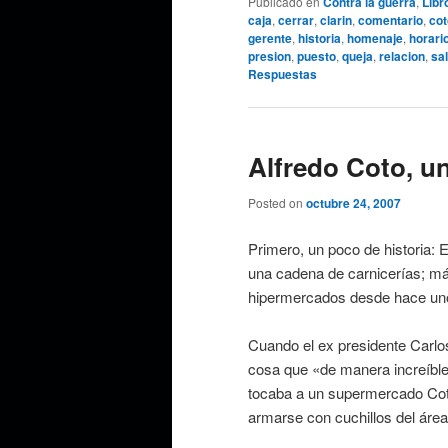
Publicado en
Contra la guerra
,
Libr
caja
,
cerrar
,
clarin
,
comentario
,
cot
gerente
,
historia
,
homenaje
,
horari
presion
,
puesto
,
queja
,
relacion
,
sal
Respuestas
Alfredo Coto, un
Posted on
octubre 24, 2007
Primero, un poco de historia: 
una cadena de carnicerías; má
hipermercados desde hace u
Cuando el ex presidente Carl
cosa que «de manera increíble
tocaba a un supermercado Cot
armarse con cuchillos del área