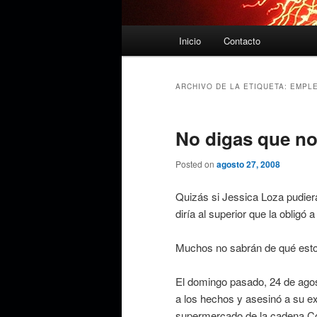
Menú
Inicio
Contacto
principal
ARCHIVO DE LA ETIQUETA:
EMPL
No digas que no
Posted on
agosto 27, 2008
Quizás si Jessica Loza pudiera
diría al superior que la obligó
Muchos no sabrán de qué esto
El domingo pasado, 24 de ago
a los hechos y asesinó a su ex
supermercado de la cadena Cot