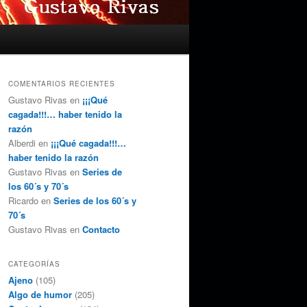
COMENTARIOS RECIENTES
Gustavo Rivas
en
¡¡¡Qué
cagada!!!… haber tenido la
razón
Alberdi
en
¡¡¡Qué cagada!!!…
haber tenido la razón
Gustavo Rivas
en
Series de
los 60´s y 70´s
Ricardo
en
Series de los 60´s y
70´s
Gustavo Rivas
en
Contacto
CATEGORÍAS
Ajeno
(105)
Algo de humor
(205)