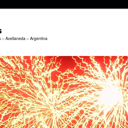
s
s – Avellaneda – Argentina