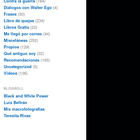
Contra la guerra
(184)
Diálogos con Walter Ego
(4)
Frases
(30)
Libro de quejas
(234)
Libros Gratis
(22)
Me llegó por correo
(44)
Misceláneas
(252)
Propios
(129)
Qué antiguo soy
(32)
Recomendaciones
(193)
Uncategorized
(5)
Videos
(136)
BLOGROLL
Black and White Power
Luis Beltrán
Mis macrofotografías
Teresita Rivas