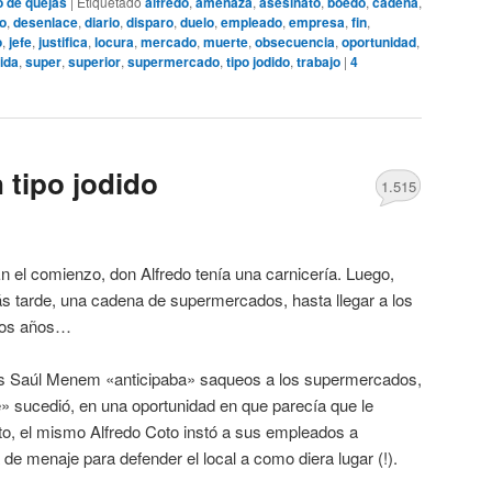
o de quejas
|
Etiquetado
alfredo
,
amenaza
,
asesinato
,
boedo
,
cadena
,
o
,
desenlace
,
diario
,
disparo
,
duelo
,
empleado
,
empresa
,
fin
,
o
,
jefe
,
justifica
,
locura
,
mercado
,
muerte
,
obsecuencia
,
oportunidad
,
ida
,
super
,
superior
,
supermercado
,
tipo jodido
,
trabajo
|
4
 tipo jodido
1.515
En el comienzo, don Alfredo tenía una carnicería. Luego,
s tarde, una cadena de supermercados, hasta llegar a los
nos años…
os Saúl Menem «anticipaba» saqueos a los supermercados,
» sucedió, en una oportunidad en que parecía que le
o, el mismo Alfredo Coto instó a sus empleados a
 de menaje para defender el local a como diera lugar (!).