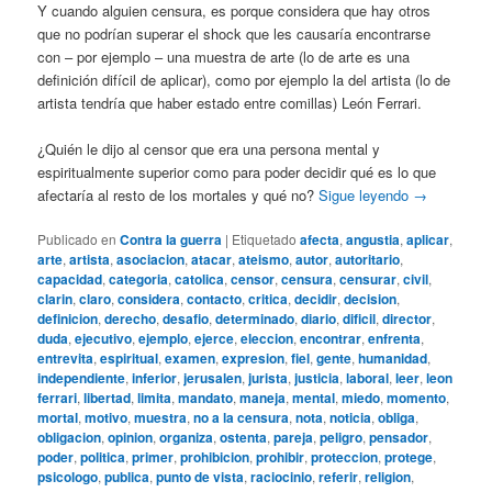
Y cuando alguien censura, es porque considera que hay otros
que no podrían superar el shock que les causaría encontrarse
con – por ejemplo – una muestra de arte (lo de arte es una
definición difícil de aplicar), como por ejemplo la del artista (lo de
artista tendría que haber estado entre comillas) León Ferrari.
¿Quién le dijo al censor que era una persona mental y
espiritualmente superior como para poder decidir qué es lo que
afectaría al resto de los mortales y qué no?
Sigue leyendo
→
Publicado en
Contra la guerra
|
Etiquetado
afecta
,
angustia
,
aplicar
,
arte
,
artista
,
asociacion
,
atacar
,
ateismo
,
autor
,
autoritario
,
capacidad
,
categoria
,
catolica
,
censor
,
censura
,
censurar
,
civil
,
clarin
,
claro
,
considera
,
contacto
,
critica
,
decidir
,
decision
,
definicion
,
derecho
,
desafio
,
determinado
,
diario
,
dificil
,
director
,
duda
,
ejecutivo
,
ejemplo
,
ejerce
,
eleccion
,
encontrar
,
enfrenta
,
entrevita
,
espiritual
,
examen
,
expresion
,
fiel
,
gente
,
humanidad
,
independiente
,
inferior
,
jerusalen
,
jurista
,
justicia
,
laboral
,
leer
,
leon
ferrari
,
libertad
,
limita
,
mandato
,
maneja
,
mental
,
miedo
,
momento
,
mortal
,
motivo
,
muestra
,
no a la censura
,
nota
,
noticia
,
obliga
,
obligacion
,
opinion
,
organiza
,
ostenta
,
pareja
,
peligro
,
pensador
,
poder
,
politica
,
primer
,
prohibicion
,
prohibir
,
proteccion
,
protege
,
psicologo
,
publica
,
punto de vista
,
raciocinio
,
referir
,
religion
,