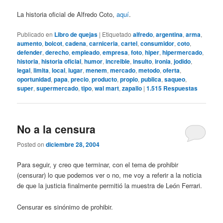
La historia oficial de Alfredo Coto,
aquí
.
Publicado en
Libro de quejas
|
Etiquetado
alfredo
,
argentina
,
arma
,
aumento
,
boicot
,
cadena
,
carniceria
,
cartel
,
consumidor
,
coto
,
defender
,
derecho
,
empleado
,
empresa
,
foto
,
hiper
,
hipermercado
,
historia
,
historia oficial
,
humor
,
increible
,
insulto
,
ironia
,
jodido
,
legal
,
limita
,
local
,
lugar
,
menem
,
mercado
,
metodo
,
oferta
,
oportunidad
,
papa
,
precio
,
producto
,
propio
,
publica
,
saqueo
,
super
,
supermercado
,
tipo
,
wal mart
,
zapallo
|
1.515
Respuestas
No a la censura
Posted on
diciembre 28, 2004
Para seguir, y creo que terminar, con el tema de prohibir
(censurar) lo que podemos ver o no, me voy a referir a la noticia
de que la justicia finalmente permitió la muestra de León Ferrari.
Censurar es sinónimo de prohibir.