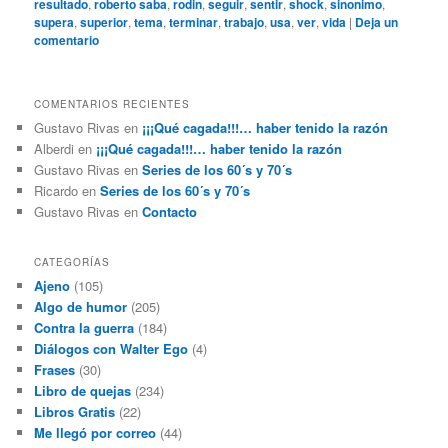
resultado
,
roberto saba
,
rodin
,
seguir
,
sentir
,
shock
,
sinonimo
,
supera
,
superior
,
tema
,
terminar
,
trabajo
,
usa
,
ver
,
vida
|
Deja un
comentario
COMENTARIOS RECIENTES
Gustavo Rivas
en
¡¡¡Qué cagada!!!… haber tenido la razón
Alberdi
en
¡¡¡Qué cagada!!!… haber tenido la razón
Gustavo Rivas
en
Series de los 60´s y 70´s
Ricardo
en
Series de los 60´s y 70´s
Gustavo Rivas
en
Contacto
CATEGORÍAS
Ajeno
(105)
Algo de humor
(205)
Contra la guerra
(184)
Diálogos con Walter Ego
(4)
Frases
(30)
Libro de quejas
(234)
Libros Gratis
(22)
Me llegó por correo
(44)