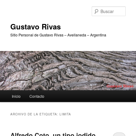
Ir
Ir
al
al
Busc
contenido
contenido
principal
secundario
Gustavo Rivas
Sitio Personal de Gustavo Rivas – Avellaneda – Argentina
Menú
Inicio
Contacto
principal
ARCHIVO DE LA ETIQUETA:
LIMITA
Alfredo Coto, un tipo jodido