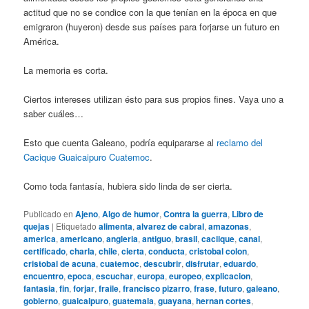
actitud que no se condice con la que tenían en la época en que
emigraron (huyeron) desde sus países para forjarse un futuro en
América.
La memoria es corta.
Ciertos intereses utilizan ésto para sus propios fines. Vaya uno a
saber cuáles…
Esto que cuenta Galeano, podría equipararse al
reclamo del
Cacique Guaicaipuro Cuatemoc
.
Como toda fantasía, hubiera sido linda de ser cierta.
Publicado en
Ajeno
,
Algo de humor
,
Contra la guerra
,
Libro de
quejas
|
Etiquetado
alimenta
,
alvarez de cabral
,
amazonas
,
america
,
americano
,
angleria
,
antiguo
,
brasil
,
caciique
,
canal
,
certificado
,
charla
,
chile
,
cierta
,
conducta
,
cristobal colon
,
cristobal de acuna
,
cuatemoc
,
descubrir
,
disfrutar
,
eduardo
,
encuentro
,
epoca
,
escuchar
,
europa
,
europeo
,
explicacion
,
fantasia
,
fin
,
forjar
,
fraile
,
francisco pizarro
,
frase
,
futuro
,
galeano
,
gobierno
,
guaicaipuro
,
guatemala
,
guayana
,
hernan cortes
,