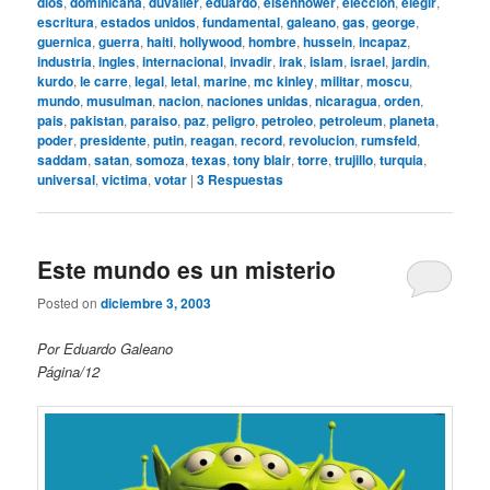
dios
,
dominicana
,
duvalier
,
eduardo
,
eisenhower
,
eleccion
,
elegir
,
escritura
,
estados unidos
,
fundamental
,
galeano
,
gas
,
george
,
guernica
,
guerra
,
haiti
,
hollywood
,
hombre
,
hussein
,
incapaz
,
industria
,
ingles
,
internacional
,
invadir
,
irak
,
islam
,
israel
,
jardin
,
kurdo
,
le carre
,
legal
,
letal
,
marine
,
mc kinley
,
militar
,
moscu
,
mundo
,
musulman
,
nacion
,
naciones unidas
,
nicaragua
,
orden
,
pais
,
pakistan
,
paraiso
,
paz
,
peligro
,
petroleo
,
petroleum
,
planeta
,
poder
,
presidente
,
putin
,
reagan
,
record
,
revolucion
,
rumsfeld
,
saddam
,
satan
,
somoza
,
texas
,
tony blair
,
torre
,
trujillo
,
turquia
,
universal
,
victima
,
votar
|
3
Respuestas
Este mundo es un misterio
Posted on
diciembre 3, 2003
Por Eduardo Galeano
Página/12