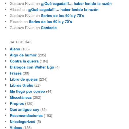
Gustavo Rivas
en
¡¡¡Qué cagada!!!… haber tenido la razón
Alberdi
en
¡¡¡Qué cagada!!!… haber tenido la razón
Gustavo Rivas
en
Series de los 60´s y 70´s
Ricardo
en
Series de los 60´s y 70´s
Gustavo Rivas
en
Contacto
CATEGORÍAS
Ajeno
(105)
Algo de humor
(205)
Contra la guerra
(184)
Diálogos con Walter Ego
(4)
Frases
(30)
Libro de quejas
(234)
Libros Gratis
(22)
Me llegó por correo
(44)
Misceláneas
(252)
Propios
(129)
Qué antiguo soy
(32)
Recomendaciones
(193)
Uncategorized
(5)
Videos
(136)