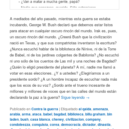
A mediados del año pasado, mientras esta guerra se estaba
incubando, George W. Bush declaró que debemos estar listos
para atacar en cualquier oscuro rincón del mundo. Irak es, pues,
un oscuro rincón del mundo. ¿Creerá Bush que la civilización
nació en Texas, y que sus compatriotas inventaron la escritura?
¿Nunca escuchó hablar de la biblioteca de Nínive, ni de la Torre
de Babel, ni de los jardines colgantes de Babilonia? ¿No escuchó
ni uno sólo de los cuentos de Las mil y una noches de Bagdad?
¿Quién lo eligió presidente del planeta? A mí, nadie me llamó a
votar en esas elecciones. ¿Y a ustedes? ¿Elegiríamos a un
presidente sordo? ¿A un hombre incapaz de escuchar nada más
que los ecos de su voz? ¿Sordo ante el trueno incesante de
millones y millones de voces que en las calles del mundo están
declarando la paz a la guerra?
Sigue leyendo
→
Publicado en
Contra la guerra
|
Etiquetado
al qaida
,
amenaza
,
arabia
,
arma
,
ataca
,
babel
,
bagdad
,
biblioteca
,
billu graham
,
bin
laden
,
bush
,
casa blanca
,
cheney
,
civilizacion
,
company
,
condoleezza
,
conquista
,
corea
,
democracia
,
dictador
,
dinastia
,