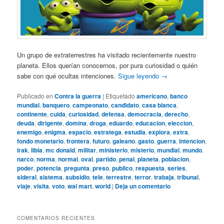
Un grupo de extraterrestres ha visitado recientemente nuestro
planeta. Ellos querían conocernos, por pura curiosidad o quién
sabe con qué ocultas intenciones.
Sigue leyendo
→
Publicado en
Contra la guerra
|
Etiquetado
americano
,
banco
mundial
,
banquero
,
campeonato
,
candidato
,
casa blanca
,
continente
,
cuida
,
curiosidad
,
defensa
,
democracia
,
derecho
,
deuda
,
dirigente
,
domina
,
droga
,
eduardo
,
educacion
,
eleccion
,
enemigo
,
enigma
,
espacio
,
estratega
,
estudia
,
explora
,
extra
,
fondo monetario
,
frontera
,
futuro
,
galeano
,
gasto
,
guerra
,
intencion
,
irak
,
libia
,
mc donald
,
militar
,
ministerio
,
misterio
,
mundial
,
mundo
,
narco
,
norma
,
normal
,
oval
,
partido
,
penal
,
planeta
,
poblacion
,
poder
,
potencia
,
pregunta
,
preso
,
publico
,
respuesta
,
series
,
sideral
,
sistema
,
subsidio
,
tele
,
terrestre
,
terror
,
trabaja
,
tribunal
,
viaje
,
visita
,
voto
,
wal mart
,
world
|
Deja un comentario
COMENTARIOS RECIENTES