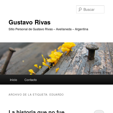
Ir
Ir
al
al
Busc
contenido
contenido
principal
secundario
Gustavo Rivas
Sitio Personal de Gustavo Rivas – Avellaneda – Argentina
Menú
Inicio
Contacto
principal
ARCHIVO DE LA ETIQUETA:
EDUARDO
La historia que no fue