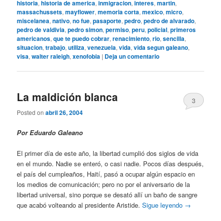
historia
,
historia de america
,
inmigracion
,
interes
,
martin
,
massachussets
,
mayflower
,
memoria corta
,
mexico
,
micro
,
miscelanea
,
nativo
,
no fue
,
pasaporte
,
pedro
,
pedro de alvarado
,
pedro de valdivia
,
pedro simon
,
permiso
,
peru
,
policial
,
primeros
americanos
,
que te puedo cobrar
,
renacimiento
,
rio
,
sencilla
,
situacion
,
trabajo
,
utiliza
,
venezuela
,
vida
,
vida segun galeano
,
visa
,
walter raleigh
,
xenofobia
|
Deja un comentario
La maldición blanca
3
Posted on
abril 26, 2004
Por Eduardo Galeano
El primer día de este año, la libertad cumplió dos siglos de vida
en el mundo. Nadie se enteró, o casi nadie. Pocos días después,
el país del cumpleaños, Haití, pasó a ocupar algún espacio en
los medios de comunicación; pero no por el aniversario de la
libertad universal, sino porque se desató allí un baño de sangre
que acabó volteando al presidente Aristide.
Sigue leyendo
→