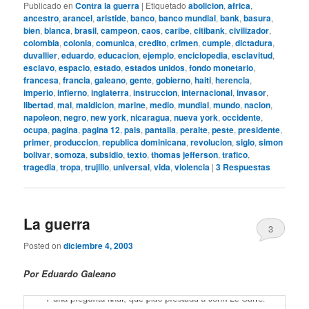
Publicado en
Contra la guerra
|
Etiquetado
abolicion
,
africa
,
ancestro
,
arancel
,
aristide
,
banco
,
banco mundial
,
bank
,
basura
,
bien
,
blanca
,
brasil
,
campeon
,
caos
,
caribe
,
citibank
,
civilizador
,
colombia
,
colonia
,
comunica
,
credito
,
crimen
,
cumple
,
dictadura
,
duvallier
,
eduardo
,
educacion
,
ejemplo
,
enciclopedia
,
esclavitud
,
esclavo
,
espacio
,
estado
,
estados unidos
,
fondo monetario
,
francesa
,
francia
,
galeano
,
gente
,
gobierno
,
haiti
,
herencia
,
imperio
,
infierno
,
inglaterra
,
instruccion
,
internacional
,
invasor
,
libertad
,
mal
,
maldicion
,
marine
,
medio
,
mundial
,
mundo
,
nacion
,
napoleon
,
negro
,
new york
,
nicaragua
,
nueva york
,
occidente
,
ocupa
,
pagina
,
pagina 12
,
pais
,
pantalla
,
peralte
,
peste
,
presidente
,
primer
,
produccion
,
republica dominicana
,
revolucion
,
siglo
,
simon
bolivar
,
somoza
,
subsidio
,
texto
,
thomas jefferson
,
trafico
,
tragedia
,
tropa
,
trujillo
,
universal
,
vida
,
violencia
|
3
Respuestas
La guerra
3
Posted on
diciembre 4, 2003
Por Eduardo Galeano