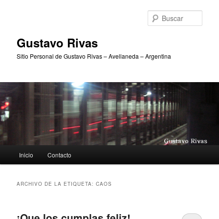
Ir
Ir
al
al
Busc
contenido
contenido
principal
secundario
Gustavo Rivas
Sitio Personal de Gustavo Rivas – Avellaneda – Argentina
Menú
Inicio
Contacto
principal
ARCHIVO DE LA ETIQUETA:
CAOS
¡Que los cumplas feliz!