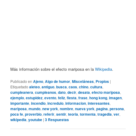
Más información sobre el efecto mariposa en la
Wikipedia
.
Publicado en
Ajeno
,
Algo de humor
,
Misceláneas
,
Propios
|
Etiquetado
aleteo
,
antiguo
,
busca
,
caos
,
chino
,
cultura
,
cumpleanera
,
cumpleanos
,
dato
,
decir
,
desata
,
efecto mariposa
,
ejemplo
,
estupidez
,
evento
,
feliz
,
fiesta
,
frase
,
hong kong
,
imagen
,
importante
,
incendio
,
incredulo
,
informacion
,
interesantes
,
mariposa
,
mundo
,
new york
,
nombre
,
nueva york
,
pagina
,
persona
,
poca fe
,
proverbio
,
referir
,
sentir
,
teoria
,
tormenta
,
tragedia
,
ver
,
wikipedia
,
youtube
|
3
Respuestas