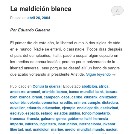
La maldición blanca
3
Posted on
abril 26, 2004
Por Eduardo Galeano
El primer día de este año, la libertad cumplió dos siglos de vida
en el mundo. Nadie se enteró, o casi nadie. Pocos días después,
el país del cumpleaños, Haití, pasó a ocupar algún espacio en
los medios de comunicación; pero no por el aniversario de la
libertad universal, sino porque se desató allí un baño de sangre
que acabó volteando al presidente Aristide.
Sigue leyendo
→
Publicado en
Contra la guerra
|
Etiquetado
abolicion
,
africa
,
ancestro
,
arancel
,
aristide
,
banco
,
banco mundial
,
bank
,
basura
,
bien
,
blanca
,
brasil
,
campeon
,
caos
,
caribe
,
citibank
,
civilizador
,
colombia
,
colonia
,
comunica
,
credito
,
crimen
,
cumple
,
dictadura
,
duvallier
,
eduardo
,
educacion
,
ejemplo
,
enciclopedia
,
esclavitud
,
esclavo
,
espacio
,
estado
,
estados unidos
,
fondo monetario
,
francesa
,
francia
,
galeano
,
gente
,
gobierno
,
haiti
,
herencia
,
imperio
,
infierno
,
inglaterra
,
instruccion
,
internacional
,
invasor
,
libertad
,
mal
,
maldicion
,
marine
,
medio
,
mundial
,
mundo
,
nacion
,