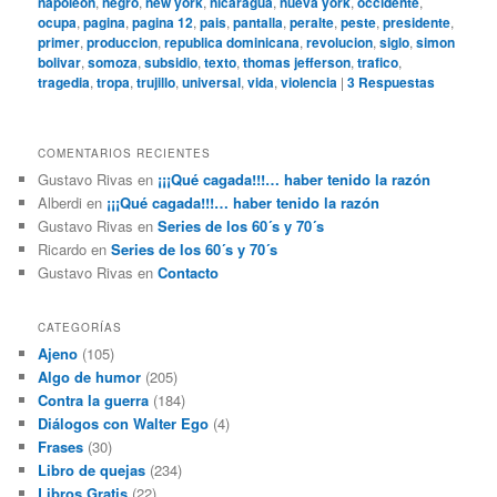
napoleon
,
negro
,
new york
,
nicaragua
,
nueva york
,
occidente
,
ocupa
,
pagina
,
pagina 12
,
pais
,
pantalla
,
peralte
,
peste
,
presidente
,
primer
,
produccion
,
republica dominicana
,
revolucion
,
siglo
,
simon
bolivar
,
somoza
,
subsidio
,
texto
,
thomas jefferson
,
trafico
,
tragedia
,
tropa
,
trujillo
,
universal
,
vida
,
violencia
|
3
Respuestas
COMENTARIOS RECIENTES
Gustavo Rivas
en
¡¡¡Qué cagada!!!… haber tenido la razón
Alberdi
en
¡¡¡Qué cagada!!!… haber tenido la razón
Gustavo Rivas
en
Series de los 60´s y 70´s
Ricardo
en
Series de los 60´s y 70´s
Gustavo Rivas
en
Contacto
CATEGORÍAS
Ajeno
(105)
Algo de humor
(205)
Contra la guerra
(184)
Diálogos con Walter Ego
(4)
Frases
(30)
Libro de quejas
(234)
Libros Gratis
(22)