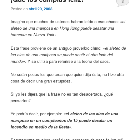
3
Posted on
abril 29, 2008
Imagino que muchos de ustedes habrán leído o escuchado:
«el
aleteo de una mariposa en Hong Kong puede desatar una
tormenta en Nueva York»
.
Esta frase proviene de un antiguo proverbio chino:
«el aleteo de
las alas de una mariposa se puede sentir al otro lado del
mundo»
. Y se utiliza para referirse a la teoría del caos.
No serán pocos los que crean que quien dijo ésto, no hizo otra
cosa de decir una gran estupidez.
Si yo les dijera que la frase no es tan desacertada, ¿qué
pensarían?
Yo podría decir, por ejemplo:
«el aleteo de las alas de una
mariposa en un cumpleaños de 15 puede desatar un
incendio en medio de la fiesta»
.
Seguramente muchos incrédulos, personas de poca fe (en mí)