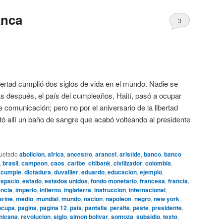
anca
3
ibertad cumplió dos siglos de vida en el mundo. Nadie se
as después, el país del cumpleaños, Haití, pasó a ocupar
 comunicación; pero no por el aniversario de la libertad
tó allí un baño de sangre que acabó volteando al presidente
quetado
abolicion
,
africa
,
ancestro
,
arancel
,
aristide
,
banco
,
banco
,
brasil
,
campeon
,
caos
,
caribe
,
citibank
,
civilizador
,
colombia
,
,
cumple
,
dictadura
,
duvallier
,
eduardo
,
educacion
,
ejemplo
,
espacio
,
estado
,
estados unidos
,
fondo monetario
,
francesa
,
francia
,
ncia
,
imperio
,
infierno
,
inglaterra
,
instruccion
,
internacional
,
rine
,
medio
,
mundial
,
mundo
,
nacion
,
napoleon
,
negro
,
new york
,
ocupa
,
pagina
,
pagina 12
,
pais
,
pantalla
,
peralte
,
peste
,
presidente
,
nicana
,
revolucion
,
siglo
,
simon bolivar
,
somoza
,
subsidio
,
texto
,