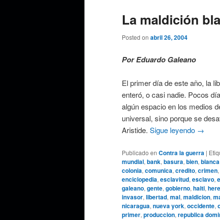
La maldición bl
Posted on
abril 26, 2004
Por Eduardo Galeano
El primer día de este año, la l
enteró, o casi nadie. Pocos dí
algún espacio en los medios de
universal, sino porque se desa
Aristide.
Sigue leyendo
→
Publicado en
Contra la guerra
|
Eti
mundial
,
bank
,
basura
,
bien
,
blanca
colonia
,
comunica
,
credito
,
crimen
enciclopedia
,
esclavitud
,
esclavo
,
galeano
,
gente
,
gobierno
,
haiti
,
here
invasor
,
libertad
,
mal
,
maldicion
,
ma
nicaragua
,
nueva york
,
occidente
,
primer
,
produccion
,
republica domi