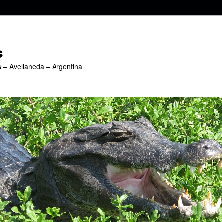
s
s – Avellaneda – Argentina