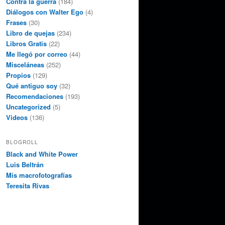
Contra la guerra
(184)
Diálogos con Walter Ego
(4)
Frases
(30)
Libro de quejas
(234)
Libros Gratis
(22)
Me llegó por correo
(44)
Misceláneas
(252)
Propios
(129)
Qué antiguo soy
(32)
Recomendaciones
(193)
Uncategorized
(5)
Videos
(136)
BLOGROLL
Black and White Power
Luis Beltrán
Mis macrofotografías
Teresita Rivas