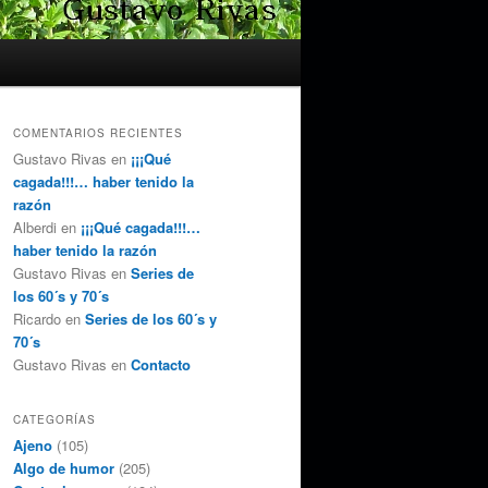
COMENTARIOS RECIENTES
Gustavo Rivas
en
¡¡¡Qué
cagada!!!… haber tenido la
razón
Alberdi
en
¡¡¡Qué cagada!!!…
haber tenido la razón
Gustavo Rivas
en
Series de
los 60´s y 70´s
Ricardo
en
Series de los 60´s y
70´s
Gustavo Rivas
en
Contacto
CATEGORÍAS
Ajeno
(105)
Algo de humor
(205)