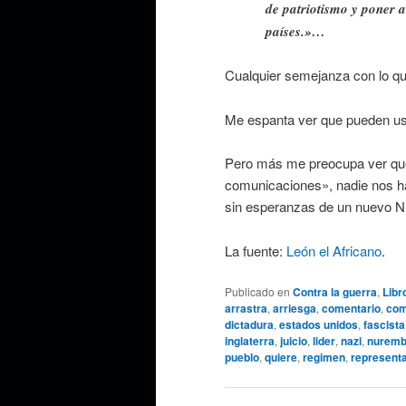
de patriotismo y poner a
países.»…
Cualquier semejanza con lo qu
Me espanta ver que pueden us
Pero más me preocupa ver que
comunicaciones», nadie nos 
sin esperanzas de un nuevo Nu
La fuente:
León el Africano
.
Publicado en
Contra la guerra
,
Libr
arrastra
,
arriesga
,
comentario
,
com
dictadura
,
estados unidos
,
fascista
inglaterra
,
juicio
,
lider
,
nazi
,
nuremb
pueblo
,
quiere
,
regimen
,
represent