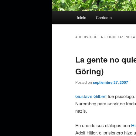
Menú
Inicio
Contacto
principal
ARCHIVO DE LA ETIQUETA:
INGLA
La gente no qui
Göring)
Posted on
septiembre 27, 2007
Gustave Gilbert
fue psicólogo.
Nurembeg para servir de traduct
nazis.
En uno de sus diálogos con
He
Adolf Hitler, el prisionero hiz