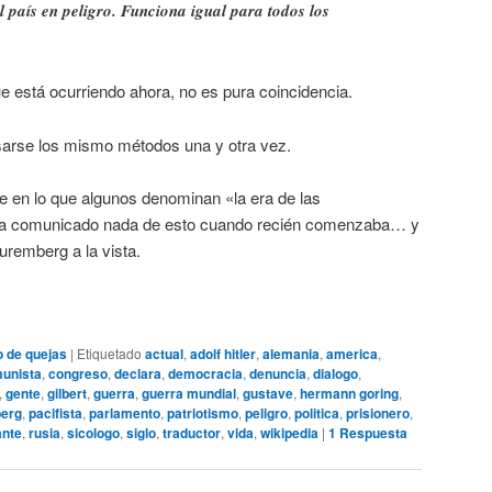
l país en peligro. Funciona igual para todos los
e está ocurriendo ahora, no es pura coincidencia.
arse los mismo métodos una y otra vez.
 en lo que algunos denominan «la era de las
ha comunicado nada de esto cuando recién comenzaba… y
remberg a la vista.
o de quejas
|
Etiquetado
actual
,
adolf hitler
,
alemania
,
america
,
unista
,
congreso
,
declara
,
democracia
,
denuncia
,
dialogo
,
,
gente
,
gilbert
,
guerra
,
guerra mundial
,
gustave
,
hermann goring
,
erg
,
pacifista
,
parlamento
,
patriotismo
,
peligro
,
politica
,
prisionero
,
ante
,
rusia
,
sicologo
,
siglo
,
traductor
,
vida
,
wikipedia
|
1
Respuesta