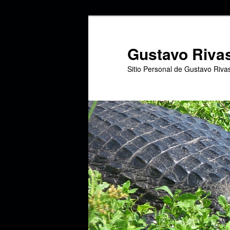
Ir
Ir
al
al
contenido
contenido
Gustavo Riva
principal
secundario
Sitio Personal de Gustavo Riva