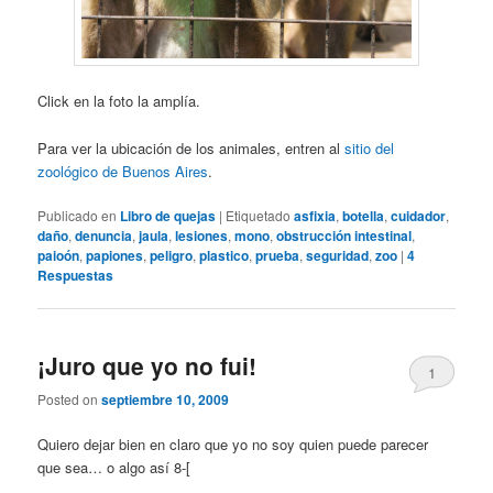
Click en la foto la amplía.
Para ver la ubicación de los animales, entren al
sitio del
zoológico de Buenos Aires
.
Publicado en
Libro de quejas
|
Etiquetado
asfixia
,
botella
,
cuidador
,
daño
,
denuncia
,
jaula
,
lesiones
,
mono
,
obstrucción intestinal
,
paioón
,
papiones
,
peligro
,
plastico
,
prueba
,
seguridad
,
zoo
|
4
Respuestas
¡Juro que yo no fui!
1
Posted on
septiembre 10, 2009
Quiero dejar bien en claro que yo no soy quien puede parecer
que sea… o algo así 8-[