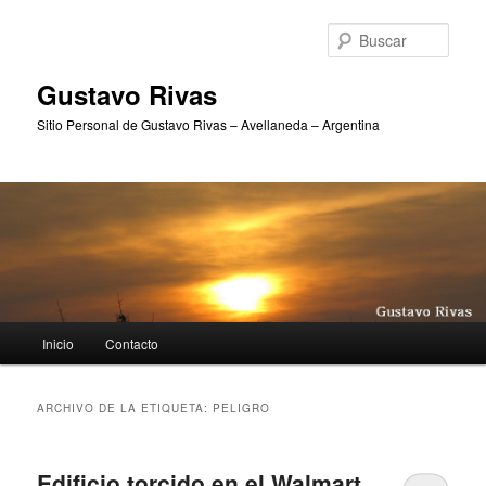
Ir
Ir
al
al
Busc
contenido
contenido
principal
secundario
Gustavo Rivas
Sitio Personal de Gustavo Rivas – Avellaneda – Argentina
Menú
Inicio
Contacto
principal
ARCHIVO DE LA ETIQUETA:
PELIGRO
Edificio torcido en el Walmart