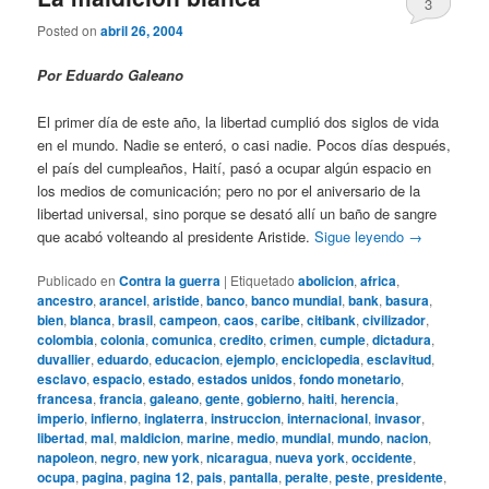
3
Posted on
abril 26, 2004
Por Eduardo Galeano
El primer día de este año, la libertad cumplió dos siglos de vida
en el mundo. Nadie se enteró, o casi nadie. Pocos días después,
el país del cumpleaños, Haití, pasó a ocupar algún espacio en
los medios de comunicación; pero no por el aniversario de la
libertad universal, sino porque se desató allí un baño de sangre
que acabó volteando al presidente Aristide.
Sigue leyendo
→
Publicado en
Contra la guerra
|
Etiquetado
abolicion
,
africa
,
ancestro
,
arancel
,
aristide
,
banco
,
banco mundial
,
bank
,
basura
,
bien
,
blanca
,
brasil
,
campeon
,
caos
,
caribe
,
citibank
,
civilizador
,
colombia
,
colonia
,
comunica
,
credito
,
crimen
,
cumple
,
dictadura
,
duvallier
,
eduardo
,
educacion
,
ejemplo
,
enciclopedia
,
esclavitud
,
esclavo
,
espacio
,
estado
,
estados unidos
,
fondo monetario
,
francesa
,
francia
,
galeano
,
gente
,
gobierno
,
haiti
,
herencia
,
imperio
,
infierno
,
inglaterra
,
instruccion
,
internacional
,
invasor
,
libertad
,
mal
,
maldicion
,
marine
,
medio
,
mundial
,
mundo
,
nacion
,
napoleon
,
negro
,
new york
,
nicaragua
,
nueva york
,
occidente
,
ocupa
,
pagina
,
pagina 12
,
pais
,
pantalla
,
peralte
,
peste
,
presidente
,