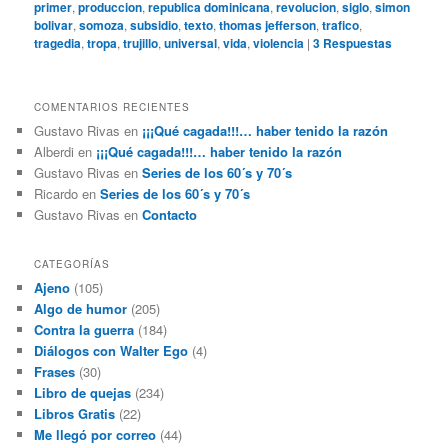
primer
,
produccion
,
republica dominicana
,
revolucion
,
siglo
,
simon
bolivar
,
somoza
,
subsidio
,
texto
,
thomas jefferson
,
trafico
,
tragedia
,
tropa
,
trujillo
,
universal
,
vida
,
violencia
|
3
Respuestas
COMENTARIOS RECIENTES
Gustavo Rivas
en
¡¡¡Qué cagada!!!… haber tenido la razón
Alberdi
en
¡¡¡Qué cagada!!!… haber tenido la razón
Gustavo Rivas
en
Series de los 60´s y 70´s
Ricardo
en
Series de los 60´s y 70´s
Gustavo Rivas
en
Contacto
CATEGORÍAS
Ajeno
(105)
Algo de humor
(205)
Contra la guerra
(184)
Diálogos con Walter Ego
(4)
Frases
(30)
Libro de quejas
(234)
Libros Gratis
(22)
Me llegó por correo
(44)