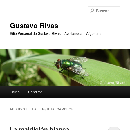
Ir
Ir
al
al
Busc
contenido
contenido
principal
secundario
Gustavo Rivas
Sitio Personal de Gustavo Rivas – Avellaneda – Argentina
Menú
Inicio
Contacto
principal
ARCHIVO DE LA ETIQUETA:
CAMPEON
La maldición blanca