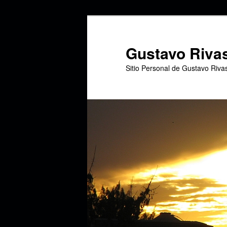
Ir
Ir
al
al
contenido
contenido
Gustavo Riva
principal
secundario
Sitio Personal de Gustavo Riva