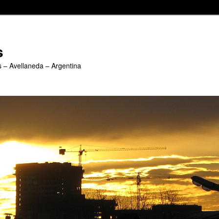
s
s – Avellaneda – Argentina