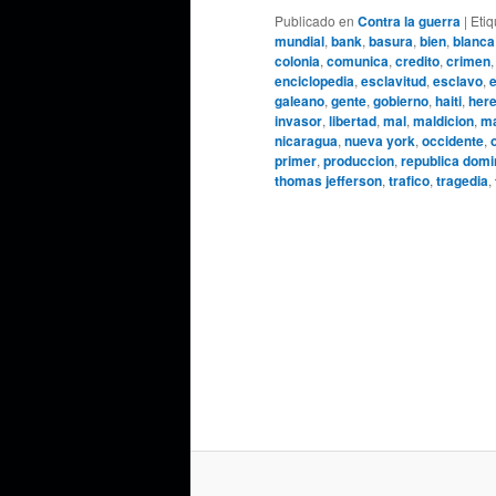
Publicado en
Contra la guerra
|
Eti
mundial
,
bank
,
basura
,
bien
,
blanca
colonia
,
comunica
,
credito
,
crimen
enciclopedia
,
esclavitud
,
esclavo
,
galeano
,
gente
,
gobierno
,
haiti
,
here
invasor
,
libertad
,
mal
,
maldicion
,
ma
nicaragua
,
nueva york
,
occidente
,
primer
,
produccion
,
republica domi
thomas jefferson
,
trafico
,
tragedia
,