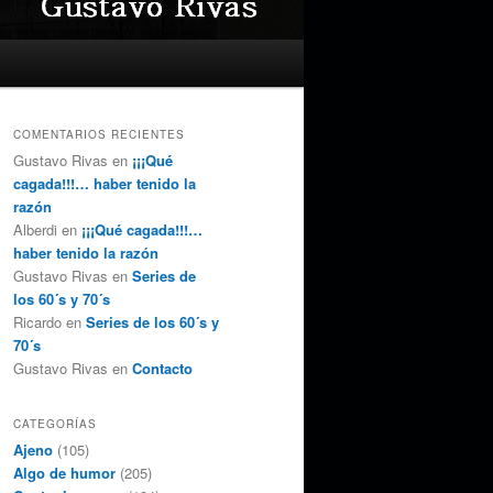
COMENTARIOS RECIENTES
Gustavo Rivas
en
¡¡¡Qué
cagada!!!… haber tenido la
razón
Alberdi
en
¡¡¡Qué cagada!!!…
haber tenido la razón
Gustavo Rivas
en
Series de
los 60´s y 70´s
Ricardo
en
Series de los 60´s y
70´s
Gustavo Rivas
en
Contacto
CATEGORÍAS
Ajeno
(105)
Algo de humor
(205)