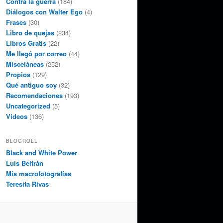
Contra la guerra
(184)
Diálogos con Walter Ego
(4)
Frases
(30)
Libro de quejas
(234)
Libros Gratis
(22)
Me llegó por correo
(44)
Misceláneas
(252)
Propios
(129)
Qué antiguo soy
(32)
Recomendaciones
(193)
Uncategorized
(5)
Videos
(136)
BLOGROLL
Black and White Power
Luis Beltrán
Mis macrofotografías
Teresita Rivas