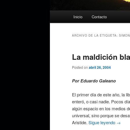
Menú
Inicio
Contacto
principal
ARCHIVO DE LA ETIQUETA:
SIMON
La maldición bl
Posted on
abril 26, 2004
Por Eduardo Galeano
El primer día de este año, la l
enteró, o casi nadie. Pocos dí
algún espacio en los medios de
universal, sino porque se desa
Aristide.
Sigue leyendo
→