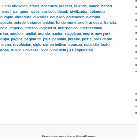
quetado
abolicion
,
africa
,
ancestro
,
arancel
,
aristide
,
banco
,
banco
,
brasil
,
campeon
,
caos
,
caribe
,
citibank
,
civilizador
,
colombia
,
,
cumple
,
dictadura
,
duvallier
,
eduardo
,
educacion
,
ejemplo
,
espacio
,
estado
,
estados unidos
,
fondo monetario
,
francesa
,
francia
,
ncia
,
imperio
,
infierno
,
inglaterra
,
instruccion
,
internacional
,
rine
,
medio
,
mundial
,
mundo
,
nacion
,
napoleon
,
negro
,
new york
,
ocupa
,
pagina
,
pagina 12
,
pais
,
pantalla
,
peralte
,
peste
,
presidente
,
nicana
,
revolucion
,
siglo
,
simon bolivar
,
somoza
,
subsidio
,
texto
,
tropa
,
trujillo
,
universal
,
vida
,
violencia
|
3
Respuestas
Funciona gracias a WordPress