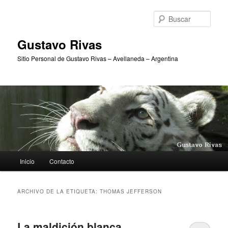
Ir
Ir
al
al
Busc
contenido
contenido
principal
secundario
Gustavo Rivas
Sitio Personal de Gustavo Rivas – Avellaneda – Argentina
Menú
Inicio
Contacto
principal
ARCHIVO DE LA ETIQUETA:
THOMAS JEFFERSON
La maldición blanca