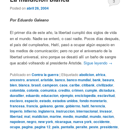
3
Posted on
abril 26, 2004
Por Eduardo Galeano
El primer día de este año, la libertad cumplió dos siglos de vida
en el mundo. Nadie se enteró, o casi nadie. Pocos días después,
el país del cumpleaños, Haití, pasó a ocupar algún espacio en
los medios de comunicación; pero no por el aniversario de la
libertad universal, sino porque se desató allí un baño de sangre
que acabó volteando al presidente Aristide.
Sigue leyendo
→
Publicado en
Contra la guerra
|
Etiquetado
abolicion
,
africa
,
ancestro
,
arancel
,
aristide
,
banco
,
banco mundial
,
bank
,
basura
,
bien
,
blanca
,
brasil
,
campeon
,
caos
,
caribe
,
citibank
,
civilizador
,
colombia
,
colonia
,
comunica
,
credito
,
crimen
,
cumple
,
dictadura
,
duvallier
,
eduardo
,
educacion
,
ejemplo
,
enciclopedia
,
esclavitud
,
esclavo
,
espacio
,
estado
,
estados unidos
,
fondo monetario
,
francesa
,
francia
,
galeano
,
gente
,
gobierno
,
haiti
,
herencia
,
imperio
,
infierno
,
inglaterra
,
instruccion
,
internacional
,
invasor
,
libertad
,
mal
,
maldicion
,
marine
,
medio
,
mundial
,
mundo
,
nacion
,
napoleon
,
negro
,
new york
,
nicaragua
,
nueva york
,
occidente
,
ocupa
,
pagina
,
pagina 12
,
pais
,
pantalla
,
peralte
,
peste
,
presidente
,