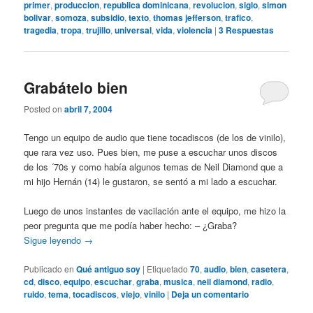
primer
,
produccion
,
republica dominicana
,
revolucion
,
siglo
,
simon
bolivar
,
somoza
,
subsidio
,
texto
,
thomas jefferson
,
trafico
,
tragedia
,
tropa
,
trujillo
,
universal
,
vida
,
violencia
|
3
Respuestas
Grabátelo bien
Posted on
abril 7, 2004
Tengo un equipo de audio que tiene tocadiscos (de los de vinilo),
que rara vez uso. Pues bien, me puse a escuchar unos discos
de los ´70s y como había algunos temas de Neil Diamond que a
mi hijo Hernán (14) le gustaron, se sentó a mi lado a escuchar.
Luego de unos instantes de vacilación ante el equipo, me hizo la
peor pregunta que me podía haber hecho: – ¿Graba?
Sigue leyendo
→
Publicado en
Qué antiguo soy
|
Etiquetado
70
,
audio
,
bien
,
casetera
,
cd
,
disco
,
equipo
,
escuchar
,
graba
,
musica
,
neil diamond
,
radio
,
ruido
,
tema
,
tocadiscos
,
viejo
,
vinilo
|
Deja un comentario