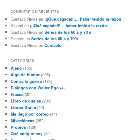
COMENTARIOS RECIENTES
Gustavo Rivas
en
¡¡¡Qué cagada!!!… haber tenido la razón
Alberdi
en
¡¡¡Qué cagada!!!… haber tenido la razón
Gustavo Rivas
en
Series de los 60´s y 70´s
Ricardo
en
Series de los 60´s y 70´s
Gustavo Rivas
en
Contacto
CATEGORÍAS
Ajeno
(105)
Algo de humor
(205)
Contra la guerra
(184)
Diálogos con Walter Ego
(4)
Frases
(30)
Libro de quejas
(234)
Libros Gratis
(22)
Me llegó por correo
(44)
Misceláneas
(252)
Propios
(129)
Qué antiguo soy
(32)