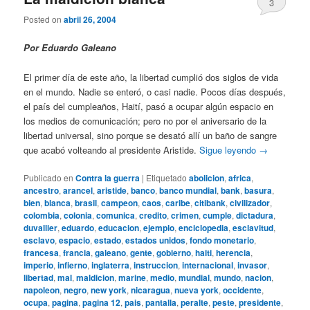
3
Posted on
abril 26, 2004
Por Eduardo Galeano
El primer día de este año, la libertad cumplió dos siglos de vida
en el mundo. Nadie se enteró, o casi nadie. Pocos días después,
el país del cumpleaños, Haití, pasó a ocupar algún espacio en
los medios de comunicación; pero no por el aniversario de la
libertad universal, sino porque se desató allí un baño de sangre
que acabó volteando al presidente Aristide.
Sigue leyendo
→
Publicado en
Contra la guerra
|
Etiquetado
abolicion
,
africa
,
ancestro
,
arancel
,
aristide
,
banco
,
banco mundial
,
bank
,
basura
,
bien
,
blanca
,
brasil
,
campeon
,
caos
,
caribe
,
citibank
,
civilizador
,
colombia
,
colonia
,
comunica
,
credito
,
crimen
,
cumple
,
dictadura
,
duvallier
,
eduardo
,
educacion
,
ejemplo
,
enciclopedia
,
esclavitud
,
esclavo
,
espacio
,
estado
,
estados unidos
,
fondo monetario
,
francesa
,
francia
,
galeano
,
gente
,
gobierno
,
haiti
,
herencia
,
imperio
,
infierno
,
inglaterra
,
instruccion
,
internacional
,
invasor
,
libertad
,
mal
,
maldicion
,
marine
,
medio
,
mundial
,
mundo
,
nacion
,
napoleon
,
negro
,
new york
,
nicaragua
,
nueva york
,
occidente
,
ocupa
,
pagina
,
pagina 12
,
pais
,
pantalla
,
peralte
,
peste
,
presidente
,