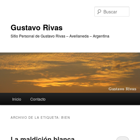
Ir
Ir
al
al
Busc
contenido
contenido
principal
secundario
Gustavo Rivas
Sitio Personal de Gustavo Rivas – Avellaneda – Argentina
Menú
Inicio
Contacto
principal
ARCHIVO DE LA ETIQUETA:
BIEN
La maldición blanca