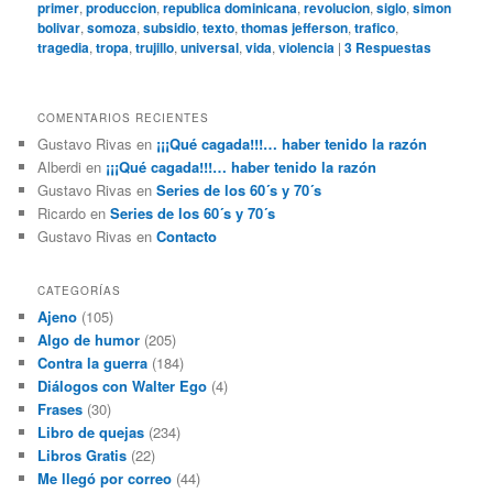
primer
,
produccion
,
republica dominicana
,
revolucion
,
siglo
,
simon
bolivar
,
somoza
,
subsidio
,
texto
,
thomas jefferson
,
trafico
,
tragedia
,
tropa
,
trujillo
,
universal
,
vida
,
violencia
|
3
Respuestas
COMENTARIOS RECIENTES
Gustavo Rivas
en
¡¡¡Qué cagada!!!… haber tenido la razón
Alberdi
en
¡¡¡Qué cagada!!!… haber tenido la razón
Gustavo Rivas
en
Series de los 60´s y 70´s
Ricardo
en
Series de los 60´s y 70´s
Gustavo Rivas
en
Contacto
CATEGORÍAS
Ajeno
(105)
Algo de humor
(205)
Contra la guerra
(184)
Diálogos con Walter Ego
(4)
Frases
(30)
Libro de quejas
(234)
Libros Gratis
(22)
Me llegó por correo
(44)