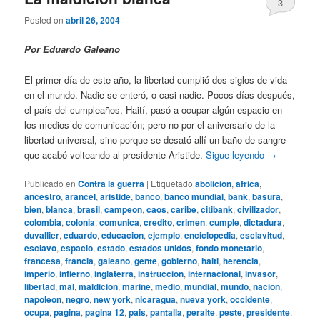
3
Posted on
abril 26, 2004
Por Eduardo Galeano
El primer día de este año, la libertad cumplió dos siglos de vida
en el mundo. Nadie se enteró, o casi nadie. Pocos días después,
el país del cumpleaños, Haití, pasó a ocupar algún espacio en
los medios de comunicación; pero no por el aniversario de la
libertad universal, sino porque se desató allí un baño de sangre
que acabó volteando al presidente Aristide.
Sigue leyendo
→
Publicado en
Contra la guerra
|
Etiquetado
abolicion
,
africa
,
ancestro
,
arancel
,
aristide
,
banco
,
banco mundial
,
bank
,
basura
,
bien
,
blanca
,
brasil
,
campeon
,
caos
,
caribe
,
citibank
,
civilizador
,
colombia
,
colonia
,
comunica
,
credito
,
crimen
,
cumple
,
dictadura
,
duvallier
,
eduardo
,
educacion
,
ejemplo
,
enciclopedia
,
esclavitud
,
esclavo
,
espacio
,
estado
,
estados unidos
,
fondo monetario
,
francesa
,
francia
,
galeano
,
gente
,
gobierno
,
haiti
,
herencia
,
imperio
,
infierno
,
inglaterra
,
instruccion
,
internacional
,
invasor
,
libertad
,
mal
,
maldicion
,
marine
,
medio
,
mundial
,
mundo
,
nacion
,
napoleon
,
negro
,
new york
,
nicaragua
,
nueva york
,
occidente
,
ocupa
,
pagina
,
pagina 12
,
pais
,
pantalla
,
peralte
,
peste
,
presidente
,