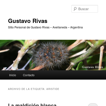
Ir
Ir
al
al
Busc
contenido
contenido
principal
secundario
Gustavo Rivas
Sitio Personal de Gustavo Rivas – Avellaneda – Argentina
Menú
Inicio
Contacto
principal
ARCHIVO DE LA ETIQUETA:
ARISTIDE
La maldición blanca