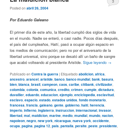
3
Posted on
abril 26, 2004
Por Eduardo Galeano
El primer día de este año, la libertad cumplió dos siglos de vida
en el mundo. Nadie se enteró, o casi nadie. Pocos días después,
el país del cumpleaños, Haití, pasó a ocupar algún espacio en
los medios de comunicación; pero no por el aniversario de la
libertad universal, sino porque se desató allí un baño de sangre
que acabó volteando al presidente Aristide.
Sigue leyendo
→
Publicado en
Contra la guerra
|
Etiquetado
abolicion
,
africa
,
ancestro
,
arancel
,
aristide
,
banco
,
banco mundial
,
bank
,
basura
,
bien
,
blanca
,
brasil
,
campeon
,
caos
,
caribe
,
citibank
,
civilizador
,
colombia
,
colonia
,
comunica
,
credito
,
crimen
,
cumple
,
dictadura
,
duvallier
,
eduardo
,
educacion
,
ejemplo
,
enciclopedia
,
esclavitud
,
esclavo
,
espacio
,
estado
,
estados unidos
,
fondo monetario
,
francesa
,
francia
,
galeano
,
gente
,
gobierno
,
haiti
,
herencia
,
imperio
,
infierno
,
inglaterra
,
instruccion
,
internacional
,
invasor
,
libertad
,
mal
,
maldicion
,
marine
,
medio
,
mundial
,
mundo
,
nacion
,
napoleon
,
negro
,
new york
,
nicaragua
,
nueva york
,
occidente
,
ocupa
,
pagina
,
pagina 12
,
pais
,
pantalla
,
peralte
,
peste
,
presidente
,