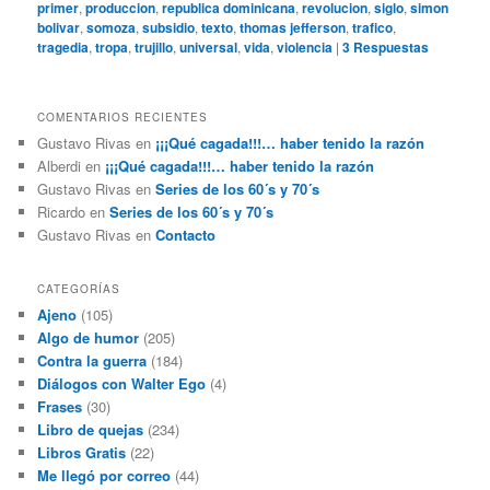
primer
,
produccion
,
republica dominicana
,
revolucion
,
siglo
,
simon
bolivar
,
somoza
,
subsidio
,
texto
,
thomas jefferson
,
trafico
,
tragedia
,
tropa
,
trujillo
,
universal
,
vida
,
violencia
|
3
Respuestas
COMENTARIOS RECIENTES
Gustavo Rivas
en
¡¡¡Qué cagada!!!… haber tenido la razón
Alberdi
en
¡¡¡Qué cagada!!!… haber tenido la razón
Gustavo Rivas
en
Series de los 60´s y 70´s
Ricardo
en
Series de los 60´s y 70´s
Gustavo Rivas
en
Contacto
CATEGORÍAS
Ajeno
(105)
Algo de humor
(205)
Contra la guerra
(184)
Diálogos con Walter Ego
(4)
Frases
(30)
Libro de quejas
(234)
Libros Gratis
(22)
Me llegó por correo
(44)