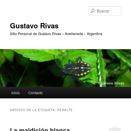
Ir
Ir
al
al
Busc
contenido
contenido
principal
secundario
Gustavo Rivas
Sitio Personal de Gustavo Rivas – Avellaneda – Argentina
Menú
Inicio
Contacto
principal
ARCHIVO DE LA ETIQUETA:
PERALTE
La maldición blanca