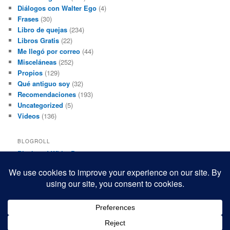
Diálogos con Walter Ego
(4)
Frases
(30)
Libro de quejas
(234)
Libros Gratis
(22)
Me llegó por correo
(44)
Misceláneas
(252)
Propios
(129)
Qué antiguo soy
(32)
Recomendaciones
(193)
Uncategorized
(5)
Videos
(136)
BLOGROLL
Black and White Power
Luis Beltrán
Mis macrofotografías
Teresita Rivas
Funciona gracias a WordPress