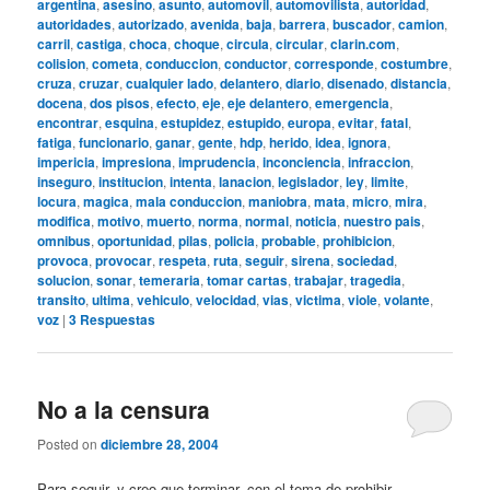
argentina
,
asesino
,
asunto
,
automovil
,
automovilista
,
autoridad
,
autoridades
,
autorizado
,
avenida
,
baja
,
barrera
,
buscador
,
camion
,
carril
,
castiga
,
choca
,
choque
,
circula
,
circular
,
clarin.com
,
colision
,
cometa
,
conduccion
,
conductor
,
corresponde
,
costumbre
,
cruza
,
cruzar
,
cualquier lado
,
delantero
,
diario
,
disenado
,
distancia
,
docena
,
dos pisos
,
efecto
,
eje
,
eje delantero
,
emergencia
,
encontrar
,
esquina
,
estupidez
,
estupido
,
europa
,
evitar
,
fatal
,
fatiga
,
funcionario
,
ganar
,
gente
,
hdp
,
herido
,
idea
,
ignora
,
impericia
,
impresiona
,
imprudencia
,
inconciencia
,
infraccion
,
inseguro
,
institucion
,
intenta
,
lanacion
,
legislador
,
ley
,
limite
,
locura
,
magica
,
mala conduccion
,
maniobra
,
mata
,
micro
,
mira
,
modifica
,
motivo
,
muerto
,
norma
,
normal
,
noticia
,
nuestro pais
,
omnibus
,
oportunidad
,
pilas
,
policia
,
probable
,
prohibicion
,
provoca
,
provocar
,
respeta
,
ruta
,
seguir
,
sirena
,
sociedad
,
solucion
,
sonar
,
temeraria
,
tomar cartas
,
trabajar
,
tragedia
,
transito
,
ultima
,
vehiculo
,
velocidad
,
vias
,
victima
,
viole
,
volante
,
voz
|
3
Respuestas
No a la censura
Posted on
diciembre 28, 2004
Para seguir, y creo que terminar, con el tema de prohibir