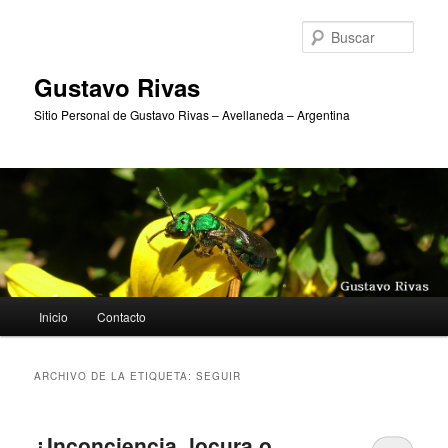
Ir
Ir
al
al
Busc
contenido
contenido
principal
secundario
Gustavo Rivas
Sitio Personal de Gustavo Rivas – Avellaneda – Argentina
Menú
Inicio
Contacto
principal
ARCHIVO DE LA ETIQUETA:
SEGUIR
¿Inconciencia, locura o