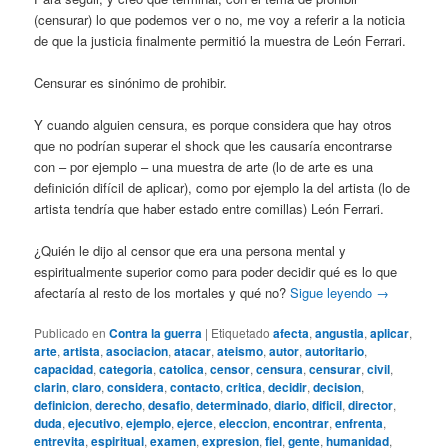
(censurar) lo que podemos ver o no, me voy a referir a la noticia
de que la justicia finalmente permitió la muestra de León Ferrari.
Censurar es sinónimo de prohibir.
Y cuando alguien censura, es porque considera que hay otros
que no podrían superar el shock que les causaría encontrarse
con – por ejemplo – una muestra de arte (lo de arte es una
definición difícil de aplicar), como por ejemplo la del artista (lo de
artista tendría que haber estado entre comillas) León Ferrari.
¿Quién le dijo al censor que era una persona mental y
espiritualmente superior como para poder decidir qué es lo que
afectaría al resto de los mortales y qué no?
Sigue leyendo
→
Publicado en
Contra la guerra
|
Etiquetado
afecta
,
angustia
,
aplicar
,
arte
,
artista
,
asociacion
,
atacar
,
ateismo
,
autor
,
autoritario
,
capacidad
,
categoria
,
catolica
,
censor
,
censura
,
censurar
,
civil
,
clarin
,
claro
,
considera
,
contacto
,
critica
,
decidir
,
decision
,
definicion
,
derecho
,
desafio
,
determinado
,
diario
,
dificil
,
director
,
duda
,
ejecutivo
,
ejemplo
,
ejerce
,
eleccion
,
encontrar
,
enfrenta
,
entrevita
,
espiritual
,
examen
,
expresion
,
fiel
,
gente
,
humanidad
,