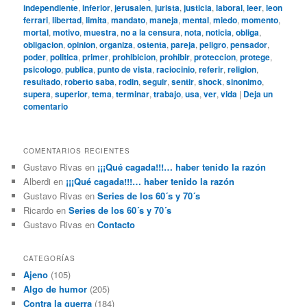
independiente
,
inferior
,
jerusalen
,
jurista
,
justicia
,
laboral
,
leer
,
leon
ferrari
,
libertad
,
limita
,
mandato
,
maneja
,
mental
,
miedo
,
momento
,
mortal
,
motivo
,
muestra
,
no a la censura
,
nota
,
noticia
,
obliga
,
obligacion
,
opinion
,
organiza
,
ostenta
,
pareja
,
peligro
,
pensador
,
poder
,
politica
,
primer
,
prohibicion
,
prohibir
,
proteccion
,
protege
,
psicologo
,
publica
,
punto de vista
,
raciocinio
,
referir
,
religion
,
resultado
,
roberto saba
,
rodin
,
seguir
,
sentir
,
shock
,
sinonimo
,
supera
,
superior
,
tema
,
terminar
,
trabajo
,
usa
,
ver
,
vida
|
Deja un
comentario
COMENTARIOS RECIENTES
Gustavo Rivas
en
¡¡¡Qué cagada!!!… haber tenido la razón
Alberdi
en
¡¡¡Qué cagada!!!… haber tenido la razón
Gustavo Rivas
en
Series de los 60´s y 70´s
Ricardo
en
Series de los 60´s y 70´s
Gustavo Rivas
en
Contacto
CATEGORÍAS
Ajeno
(105)
Algo de humor
(205)
Contra la guerra
(184)