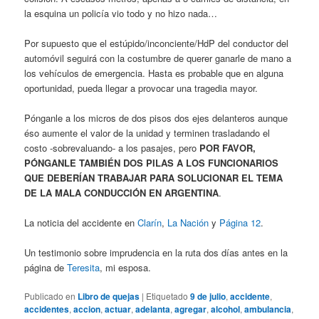
la esquina un policía vio todo y no hizo nada…
Por supuesto que el estúpido/inconciente/HdP del conductor del
automóvil seguirá con la costumbre de querer ganarle de mano a
los vehículos de emergencia. Hasta es probable que en alguna
oportunidad, pueda llegar a provocar una tragedia mayor.
Pónganle a los micros de dos pisos dos ejes delanteros aunque
éso aumente el valor de la unidad y terminen trasladando el
costo -sobrevaluando- a los pasajes, pero
POR FAVOR,
PÓNGANLE TAMBIÉN DOS PILAS A LOS FUNCIONARIOS
QUE DEBERÍAN TRABAJAR PARA SOLUCIONAR EL TEMA
DE LA MALA CONDUCCIÓN EN ARGENTINA
.
La noticia del accidente en
Clarín
,
La Nación
y
Página 12
.
Un testimonio sobre imprudencia en la ruta dos días antes en la
página de
Teresita
, mi esposa.
Publicado en
Libro de quejas
|
Etiquetado
9 de julio
,
accidente
,
accidentes
,
accion
,
actuar
,
adelanta
,
agregar
,
alcohol
,
ambulancia
,