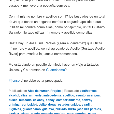
pasaba y me llevé una pequeña sorpresa.
Con mi mismo nombre y apellido son 17 los buscados de un total
de 34 que tienen un segundo nombre o segundo apellido o que
utilizan mi nombre como alias, como por ejemplo, un tal Gustavo
Salvador Hurtado utiliza mi nombre y apellido como alias.
Hasta hay un José Luis Perales (¿será el cantante?) que utiliza
mi nombre y apellido, con el agregado de Adolfo (Gustavo Adolfo
Rivas) para evadir a la justicia norteamericana.
Me está dando un poquito de miedo hacer un viaje a Estados
Unidos. ¿Y si termino en
Guantánamo
?
Fíjense
si no debo estar preocupado.
Publicado en
Algo de humor
,
Propios
|
Etiquetado
adolfo rivas
,
alcohol
,
alias
,
amnesty
,
antecedente
,
apellido
,
asunto
,
averigua
,
busca
,
buscado
,
cawboy
,
coboy
,
comportamiento
,
convoy
,
criminal
,
curiosidad
,
delito
,
droga
,
estados unidos
,
evadir
,
fugitives
,
guantanamo
,
gustavo
,
hurtado
,
hurto
,
jose luis perales
,
justicia
,
lejano
,
miedo
,
negocio
,
nombre
,
norteamerica
,
oeste
,