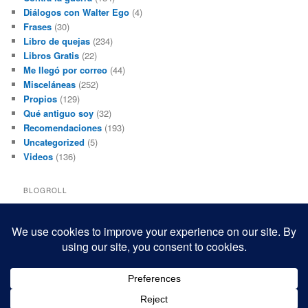
Diálogos con Walter Ego
(4)
Frases
(30)
Libro de quejas
(234)
Libros Gratis
(22)
Me llegó por correo
(44)
Misceláneas
(252)
Propios
(129)
Qué antiguo soy
(32)
Recomendaciones
(193)
Uncategorized
(5)
Videos
(136)
BLOGROLL
Black and White Power
Luis Beltrán
Mis macrofotografías
Teresita Rivas
Funciona gracias a WordPress