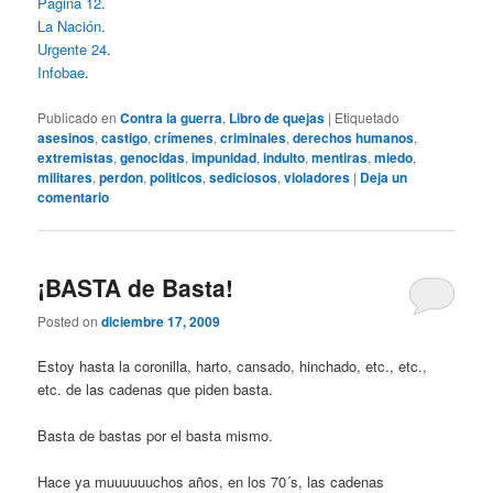
Página 12
.
La Nación
.
Urgente 24
.
Infobae
.
Publicado en
Contra la guerra
,
Libro de quejas
|
Etiquetado
asesinos
,
castigo
,
crímenes
,
criminales
,
derechos humanos
,
extremistas
,
genocidas
,
impunidad
,
indulto
,
mentiras
,
miedo
,
militares
,
perdon
,
politicos
,
sediciosos
,
violadores
|
Deja un
comentario
¡BASTA de Basta!
Posted on
diciembre 17, 2009
Estoy hasta la coronilla, harto, cansado, hinchado, etc., etc.,
etc. de las cadenas que piden basta.
Basta de bastas por el basta mismo.
Hace ya muuuuuuchos años, en los 70´s, las cadenas