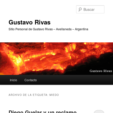
Ir
Ir
al
al
Busc
contenido
contenido
principal
secundario
Gustavo Rivas
Sitio Personal de Gustavo Rivas – Avellaneda – Argentina
Menú
Inicio
Contacto
principal
ARCHIVO DE LA ETIQUETA:
MIEDO
Diego Guelar y un reclamo