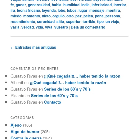
fe
,
ganar
,
generosidad
,
habla
,
humildad
,
india
,
inferioridad
,
interior
,
ira
,
leon africano
,
leyenda
,
lobo
,
lobos
,
lugar
,
mensaje
,
mentira
,
miedo
,
momento
,
nieto
,
orgullo
,
otro
,
paz
,
pelea
,
pena
,
persona
,
resentimiento
,
serenidad
,
sitio
,
superior
,
terrible
,
tipo
,
un viejo
,
varia
,
verdad
,
vida
,
viva
,
vuestro
|
Deja un comentario
Navegación
←
Entradas más antiguas
de
entradas
COMENTARIOS RECIENTES
Gustavo Rivas
en
¡¡¡Qué cagada!!!… haber tenido la razón
Alberdi
en
¡¡¡Qué cagada!!!… haber tenido la razón
Gustavo Rivas
en
Series de los 60´s y 70´s
Ricardo
en
Series de los 60´s y 70´s
Gustavo Rivas
en
Contacto
CATEGORÍAS
Ajeno
(105)
Algo de humor
(205)
Contra la guerra
(184)