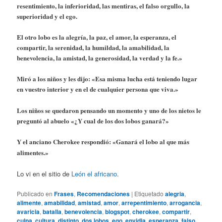
resentimiento, la inferioridad, las mentiras, el falso orgullo, la
superioridad y el ego.
El otro lobo es la alegría, la paz, el amor, la esperanza, el
compartir, la serenidad, la humildad, la amabilidad, la
benevolencia, la amistad, la generosidad, la verdad y la fe.»
Miró a los niños y les dijo: «Esa misma lucha está teniendo lugar
en vuestro interior y en el de cualquier persona que viva.»
Los niños se quedaron pensando un momento y uno de los nietos le
preguntó al abuelo «¿Y cual de los dos lobos ganará?»
Y el anciano Cherokee respondió: «Ganará el lobo al que más
alimentes.»
Lo vi en el sitio de
León el africano
.
Publicado en
Frases
,
Recomendaciones
|
Etiquetado
alegria
,
alimente
,
amabilidad
,
amistad
,
amor
,
arrepentimiento
,
arrogancia
,
avaricia
,
batalla
,
benevolencia
,
blogspot
,
cherokee
,
compartir
,
culpa
,
cultura
,
distinto
,
dos lobos
,
ego
,
envidia
,
esperanza
,
falso
,