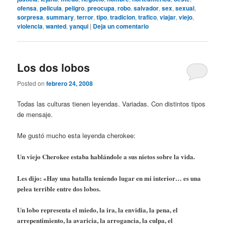
ofensa
,
pelicula
,
peligro
,
preocupa
,
robo
,
salvador
,
sex
,
sexual
,
sorpresa
,
summary
,
terror
,
tipo
,
tradicion
,
trafico
,
viajar
,
viejo
,
violencia
,
wanted
,
yanqui
|
Deja un comentario
Los dos lobos
Posted on
febrero 24, 2008
Todas las culturas tienen leyendas. Variadas. Con distintos tipos
de mensaje.
Me gustó mucho esta leyenda cherokee:
Un viejo Cherokee estaba hablándole a sus nietos sobre la vida.
Les dijo: «Hay una batalla teniendo lugar en mi interior… es una
pelea terrible entre dos lobos.
Un lobo representa el miedo, la ira, la envidia, la pena, el
arrepentimiento, la avaricia, la arrogancia, la culpa, el