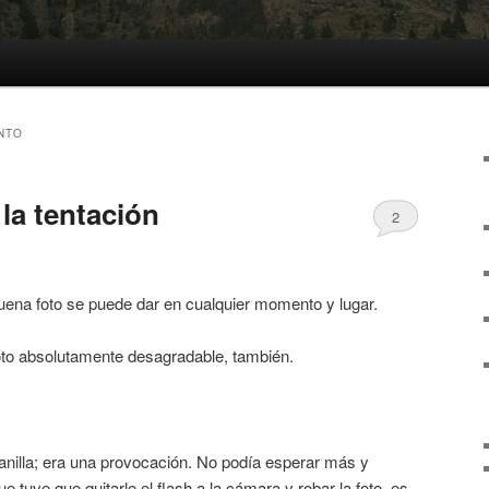
NTO
 la tentación
2
uena foto se puede dar en cualquier momento y lugar.
oto absolutamente desagradable, también.
tanilla; era una provocación. No podía esperar más y
 tuve que quitarle el flash a la cámara y robar la foto, es