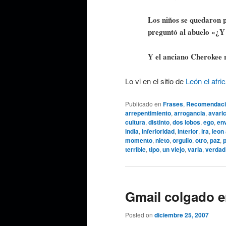
Los niños se quedaron 
preguntó al abuelo «¿Y 
Y el anciano Cherokee 
Lo vi en el sitio de
León el afri
Publicado en
Frases
,
Recomendaci
arrepentimiento
,
arrogancia
,
avaric
cultura
,
distinto
,
dos lobos
,
ego
,
env
india
,
inferioridad
,
interior
,
ira
,
leon
momento
,
nieto
,
orgullo
,
otro
,
paz
,
terrible
,
tipo
,
un viejo
,
varia
,
verdad
Gmail colgado 
Posted on
diciembre 25, 2007