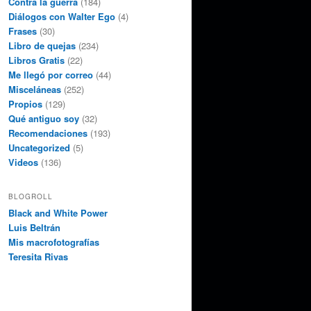
Contra la guerra
(184)
Diálogos con Walter Ego
(4)
Frases
(30)
Libro de quejas
(234)
Libros Gratis
(22)
Me llegó por correo
(44)
Misceláneas
(252)
Propios
(129)
Qué antiguo soy
(32)
Recomendaciones
(193)
Uncategorized
(5)
Videos
(136)
BLOGROLL
Black and White Power
Luis Beltrán
Mis macrofotografías
Teresita Rivas