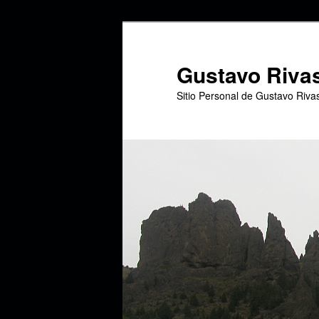
Ir
Ir
al
al
contenido
contenido
Gustavo Riva
principal
secundario
Sitio Personal de Gustavo Riva