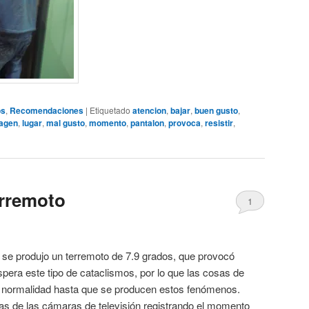
os
,
Recomendaciones
|
Etiquetado
atencion
,
bajar
,
buen gusto
,
agen
,
lugar
,
mal gusto
,
momento
,
pantalon
,
provoca
,
resistir
,
erremoto
1
 se produjo un terremoto de 7.9 grados, que provocó
pera este tipo de cataclismos, por lo que las cosas de
n normalidad hasta que se producen estos fenómenos.
 de las cámaras de televisión registrando el momento