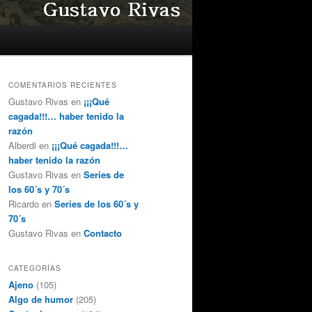
COMENTARIOS RECIENTES
Gustavo Rivas
en
¡¡¡Qué
cagada!!!… haber tenido la
razón
Alberdi
en
¡¡¡Qué cagada!!!…
haber tenido la razón
Gustavo Rivas
en
Series de
los 60´s y 70´s
Ricardo
en
Series de los 60´s y
70´s
Gustavo Rivas
en
Contacto
CATEGORÍAS
Ajeno
(105)
Algo de humor
(205)