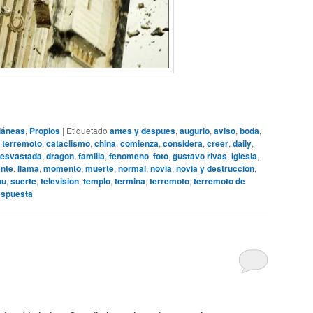
láneas
,
Propios
|
Etiquetado
antes y despues
,
augurio
,
aviso
,
boda
,
 terremoto
,
cataclismo
,
china
,
comienza
,
considera
,
creer
,
daily
,
esvastada
,
dragon
,
familia
,
fenomeno
,
foto
,
gustavo rivas
,
iglesia
,
ante
,
llama
,
momento
,
muerte
,
normal
,
novia
,
novia y destruccion
,
hu
,
suerte
,
television
,
templo
,
termina
,
terremoto
,
terremoto de
spuesta