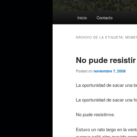
Menú
Inicio
Contacto
principal
ARCHIVO DE LA ETIQUETA:
MOME
No pude resistir
Posted on
noviembre 7, 2008
La oportunidad de sacar una b
La oportunidad de sacar una f
No pude resistirme.
Estuvo un rato largo en la ven
aunque salió algo movida porque