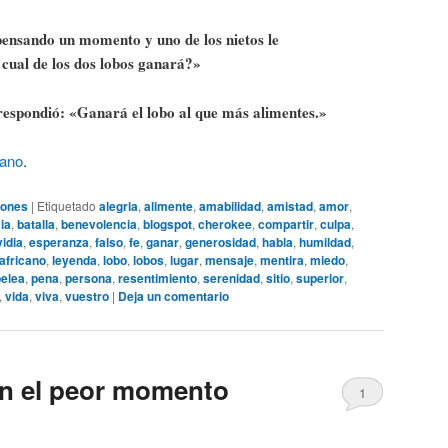
pensando un momento y uno de los nietos le
cual de los dos lobos ganará?»
respondió: «Ganará el lobo al que más alimentes.»
cano
.
ones
|
Etiquetado
alegria
,
alimente
,
amabilidad
,
amistad
,
amor
,
ia
,
batalla
,
benevolencia
,
blogspot
,
cherokee
,
compartir
,
culpa
,
idia
,
esperanza
,
falso
,
fe
,
ganar
,
generosidad
,
habla
,
humildad
,
 africano
,
leyenda
,
lobo
,
lobos
,
lugar
,
mensaje
,
mentira
,
miedo
,
pelea
,
pena
,
persona
,
resentimiento
,
serenidad
,
sitio
,
superior
,
,
vida
,
viva
,
vuestro
|
Deja un comentario
en el peor momento
1