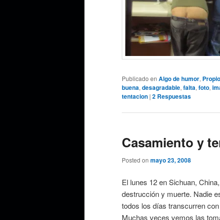
Publicado en
Algo de humor
,
Propi
buena
,
desagradable
,
falta
,
foto
,
im
tentacion
|
2
Respuestas
Casamiento y t
Posted on
mayo 23, 2008
El lunes 12 en Sichuan, China,
destrucción y muerte. Nadie es
todos los días transcurren co
Muchas veces vemos las tomas