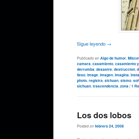
Sigue leyendo
→
Publicado en
Algo de humor
,
Misce
camara
,
casamiento
,
casamiento y
derrumba
,
desastre
,
destruccion
,
d
ileso
,
image
,
imagen
,
imagina
,
inst
photo
,
registra
,
sichuan
,
sismo
,
so
sichuan
,
trascendencia
,
zona
|
1
Re
Los dos lobos
Posted on
febrero 24, 2008