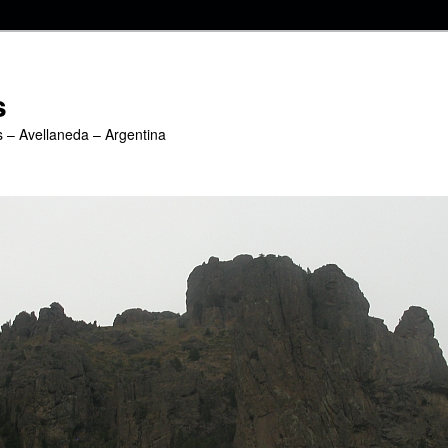
s
s – Avellaneda – Argentina