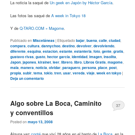
La noticia la saqué de
Un geek en Japón by Héctor García
.
Las fotos las saqué de
A week in Tokyo 18
Y de
Q-TARO.COM » Magome
.
Publicado en
Misceláneas
|
Etiquetado
bajar
,
buena
,
calle
,
ciudad
,
compara
,
cultura
,
dannychoo
,
destino
,
devolver
,
devolviendo
,
diferente
,
esquina
,
estacion
,
estante
,
estanteria
,
foto
,
gente
,
gratis
,
gustavo rivas
,
gusto
,
hector garcia
,
identidad
,
imagen
,
insolita
,
Japon
,
japones
,
kirainet
,
leer
,
librero
,
libro
,
Libros Gratis
,
magome
,
mala
,
manera
,
noticia
,
olvidar
,
paraguero
,
persona
,
place
,
post
,
propia
,
subir
,
tema
,
tokio
,
tren
,
usar
,
vereda
,
viaje
,
week en tokyo
|
Deja un comentario
Algo sobre La Boca, Caminito
37
y conventillos
Posted on
mayo 13, 2008
Alguna vez
conté
que viví 28 años en el barrio de
La Boca
, en la