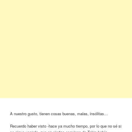
A nuestro gusto, tienen cosas buenas, malas, insólitas…
Recuerdo haber visto -hace ya mucho tiempo, por lo que no sé si