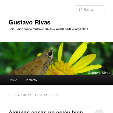
Ir
Ir
al
al
Busc
contenido
contenido
principal
secundario
Gustavo Rivas
Sitio Personal de Gustavo Rivas – Avellaneda – Argentina
Menú
Inicio
Contacto
principal
ARCHIVO DE LA ETIQUETA:
CIUDAD
Algunas cosas no están bien