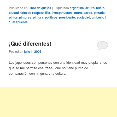
Publicado en
Libro de quejas
|
Etiquetado
argentina
,
arturo
,
busto
,
ciudad
,
falta de respeto
,
illia
,
irrespetuosos
,
muro
,
pared
,
pintada
,
pintor
,
pintores
,
pintura
,
politicos
,
presidente
,
suciedad
,
umberto
|
1
Respuesta
¡Qué diferentes!
Posted on
julio 1, 2008
Los japoneses son personas con una identidad muy propia -si es
que se me permite esa frase-, que no tiene punto de
comparación con ninguna otra cultura.