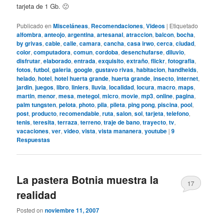
tarjeta de 1 Gb. 🙁
Publicado en
Misceláneas
,
Recomendaciones
,
Videos
|
Etiquetado
alfombra
,
anteojo
,
argentina
,
artesanal
,
atraccion
,
balcon
,
bocha
,
by grivas
,
cable
,
calle
,
camara
,
cancha
,
casa irwo
,
cerca
,
ciudad
,
color
,
computadora
,
comun
,
cordoba
,
desenchufarse
,
diluvio
,
disfrutar
,
elaborado
,
entrada
,
exquisito
,
extraño
,
flickr
,
fotografia
,
fotos
,
futbol
,
galeria
,
google
,
gustavo rivas
,
habitacion
,
handhelds
,
helado
,
hotel
,
hotel huerta grande
,
huerta grande
,
insecto
,
internet
,
jardin
,
juegos
,
libro
,
liniers
,
lluvia
,
localidad
,
locura
,
macro
,
maps
,
martin
,
menor
,
mesa
,
metegol
,
micro
,
movie
,
mp3
,
online
,
pagina
,
palm tungsten
,
pelota
,
photo
,
pila
,
pileta
,
ping pong
,
piscina
,
pool
,
post
,
producto
,
recomendable
,
ruta
,
salon
,
sol
,
tarjeta
,
telefono
,
tenis
,
teresita
,
terraza
,
terreno
,
traje de bano
,
trayecto
,
tv
,
vacaciones
,
ver
,
video
,
vista
,
vista mananera
,
youtube
|
9
Respuestas
La pastera Botnia muestra la
17
realidad
Posted on
noviembre 11, 2007