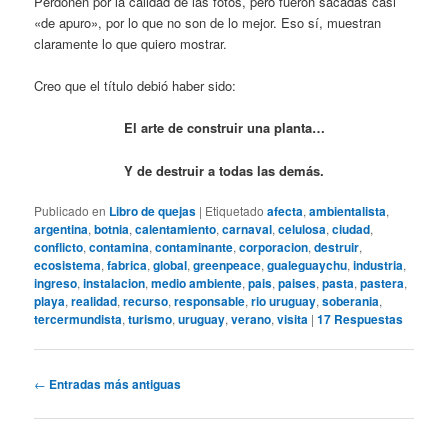
Perdonen por la calidad de las fotos, pero fueron sacadas casi
«de apuro», por lo que no son de lo mejor. Eso sí, muestran
claramente lo que quiero mostrar.
Creo que el título debió haber sido:
El arte de construir una planta…
Y de destruir a todas las demás.
Publicado en
Libro de quejas
|
Etiquetado
afecta
,
ambientalista
,
argentina
,
botnia
,
calentamiento
,
carnaval
,
celulosa
,
ciudad
,
conflicto
,
contamina
,
contaminante
,
corporacion
,
destruir
,
ecosistema
,
fabrica
,
global
,
greenpeace
,
gualeguaychu
,
industria
,
ingreso
,
instalacion
,
medio ambiente
,
pais
,
paises
,
pasta
,
pastera
,
playa
,
realidad
,
recurso
,
responsable
,
rio uruguay
,
soberania
,
tercermundista
,
turismo
,
uruguay
,
verano
,
visita
|
17
Respuestas
Navegación
←
Entradas más antiguas
de
entradas