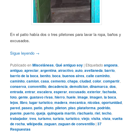
En el patio había dos o tres piletones para lavar la ropa, baños y
excusados.
Sigue leyendo
→
Publicado en
Misceláneas
,
Qué antiguo soy
|
Etiquetado
angosta
,
antiguo
,
apreciar
,
argentina
,
atractivo
,
auto
,
avellaneda
,
barrio
,
barrio de la boca
,
benito
,
boca
,
buenos aires
,
calle caminito
,
caminito
,
camion
,
casa
,
cemento
,
chapa
,
ciudad
,
color
,
compartir
,
conserva
,
conventillo
,
decadencia
,
demolicion
,
dinamarca
,
dos
,
entrada
,
entrar
,
escalera
,
esperar
,
excusado
,
exterior
,
fachada
,
foto
,
gente
,
gustavo rivas
,
hierro
,
huele
,
image
,
imagen
,
la boca
,
lejos
,
libro
,
lugar turistico
,
madera
,
mecanica
,
nicolas
,
oportunidad
,
pared
,
paseo
,
patio
,
photo
,
pileton
,
piso
,
plataforma
,
podrido
,
puente
,
puerto
,
queja
,
quinquela martin
,
riachuelo
,
riel
,
techo
,
trabajador
,
tres
,
turismo
,
turista
,
turistico
,
viejo
,
visita
,
vista
,
vuelta
de rocha
,
wikipedia
,
zaguan
,
zaguan de conventillo
|
37
Respuestas