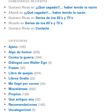
COMENTARIOS RECIENTES
Gustavo Rivas
en
¡¡¡Qué cagada!!!… haber tenido la razón
Alberdi
en
¡¡¡Qué cagada!!!… haber tenido la razón
Gustavo Rivas
en
Series de los 60´s y 70´s
Ricardo
en
Series de los 60´s y 70´s
Gustavo Rivas
en
Contacto
CATEGORÍAS
Ajeno
(105)
Algo de humor
(205)
Contra la guerra
(184)
Diálogos con Walter Ego
(4)
Frases
(30)
Libro de quejas
(234)
Libros Gratis
(22)
Me llegó por correo
(44)
Misceláneas
(252)
Propios
(129)
Qué antiguo soy
(32)
Recomendaciones
(193)
Uncategorized
(5)