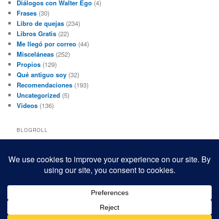
Diálogos con Walter Ego
(4)
Frases
(30)
Libro de quejas
(234)
Libros Gratis
(22)
Me llegó por correo
(44)
Misceláneas
(252)
Propios
(129)
Qué antiguo soy
(32)
Recomendaciones
(193)
Uncategorized
(5)
Videos
(136)
BLOGROLL
Black and White Power
Luis Beltrán
Mis macrofotografías
Teresita Rivas
Funciona gracias a WordPress