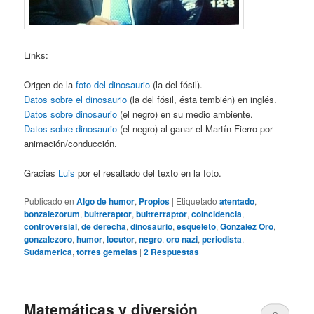
Links:
Origen de la
foto del dinosaurio
(la del fósil).
Datos sobre el dinosaurio
(la del fósil, ésta tembién) en inglés.
Datos sobre dinosaurio
(el negro) en su medio ambiente.
Datos sobre dinosaurio
(el negro) al ganar el Martín Fierro por
animación/conducción.
Gracias
Luis
por el resaltado del texto en la foto.
Publicado en
Algo de humor
,
Propios
|
Etiquetado
atentado
,
bonzalezorum
,
buitreraptor
,
buitrerraptor
,
coincidencia
,
controversial
,
de derecha
,
dinosaurio
,
esqueleto
,
Gonzalez Oro
,
gonzalezoro
,
humor
,
locutor
,
negro
,
oro nazi
,
periodista
,
Sudamerica
,
torres gemelas
|
2
Respuestas
Matemáticas y diversión