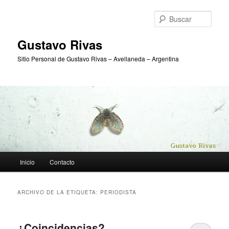
Ir
Ir
al
al
Busc
contenido
contenido
principal
secundario
Gustavo Rivas
Sitio Personal de Gustavo Rivas – Avellaneda – Argentina
Menú
Inicio
Contacto
principal
ARCHIVO DE LA ETIQUETA:
PERIODISTA
¿Coincidencias?