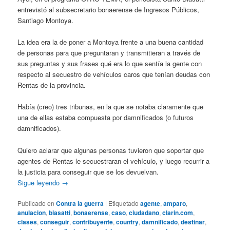
entrevistó al subsecretario bonaerense de Ingresos Públicos,
Santiago Montoya.
La idea era la de poner a Montoya frente a una buena cantidad
de personas para que preguntaran y transmitieran a través de
sus preguntas y sus frases qué era lo que sentía la gente con
respecto al secuestro de vehículos caros que tenían deudas con
Rentas de la provincia.
Había (creo) tres tribunas, en la que se notaba claramente que
una de ellas estaba compuesta por damnificados (o futuros
damnificados).
Quiero aclarar que algunas personas tuvieron que soportar que
agentes de Rentas le secuestraran el vehículo, y luego recurrir a
la justicia para conseguir que se los devuelvan.
Sigue leyendo
→
Publicado en
Contra la guerra
|
Etiquetado
agente
,
amparo
,
anulacion
,
biasatti
,
bonaerense
,
caso
,
ciudadano
,
clarin.com
,
clases
,
conseguir
,
contribuyente
,
country
,
damnificado
,
destinar
,