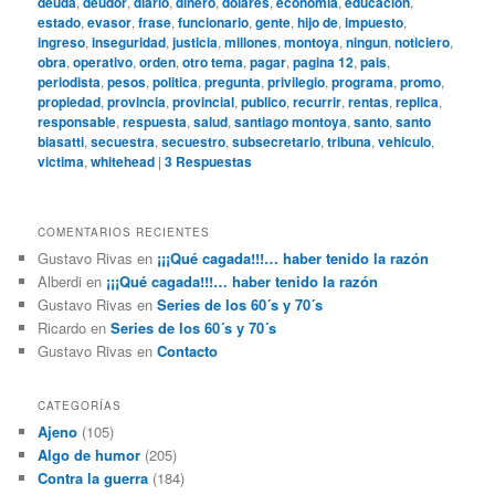
deuda
,
deudor
,
diario
,
dinero
,
dolares
,
economia
,
educacion
,
estado
,
evasor
,
frase
,
funcionario
,
gente
,
hijo de
,
impuesto
,
ingreso
,
inseguridad
,
justicia
,
millones
,
montoya
,
ningun
,
noticiero
,
obra
,
operativo
,
orden
,
otro tema
,
pagar
,
pagina 12
,
pais
,
periodista
,
pesos
,
politica
,
pregunta
,
privilegio
,
programa
,
promo
,
propiedad
,
provincia
,
provincial
,
publico
,
recurrir
,
rentas
,
replica
,
responsable
,
respuesta
,
salud
,
santiago montoya
,
santo
,
santo
biasatti
,
secuestra
,
secuestro
,
subsecretario
,
tribuna
,
vehiculo
,
victima
,
whitehead
|
3
Respuestas
COMENTARIOS RECIENTES
Gustavo Rivas
en
¡¡¡Qué cagada!!!… haber tenido la razón
Alberdi
en
¡¡¡Qué cagada!!!… haber tenido la razón
Gustavo Rivas
en
Series de los 60´s y 70´s
Ricardo
en
Series de los 60´s y 70´s
Gustavo Rivas
en
Contacto
CATEGORÍAS
Ajeno
(105)
Algo de humor
(205)
Contra la guerra
(184)