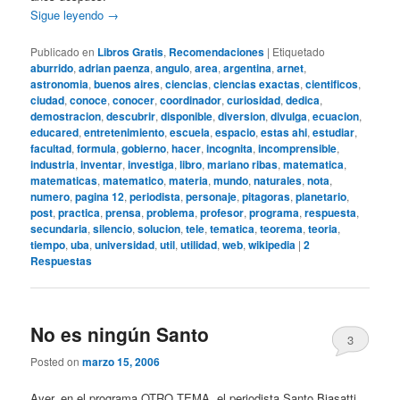
Sigue leyendo
→
Publicado en
Libros Gratis
,
Recomendaciones
|
Etiquetado
aburrido
,
adrian paenza
,
angulo
,
area
,
argentina
,
arnet
,
astronomia
,
buenos aires
,
ciencias
,
ciencias exactas
,
cientificos
,
ciudad
,
conoce
,
conocer
,
coordinador
,
curiosidad
,
dedica
,
demostracion
,
descubrir
,
disponible
,
diversion
,
divulga
,
ecuacion
,
educared
,
entretenimiento
,
escuela
,
espacio
,
estas ahi
,
estudiar
,
facultad
,
formula
,
gobierno
,
hacer
,
incognita
,
incomprensible
,
industria
,
inventar
,
investiga
,
libro
,
mariano ribas
,
matematica
,
matematicas
,
matematico
,
materia
,
mundo
,
naturales
,
nota
,
numero
,
pagina 12
,
periodista
,
personaje
,
pitagoras
,
planetario
,
post
,
practica
,
prensa
,
problema
,
profesor
,
programa
,
respuesta
,
secundaria
,
silencio
,
solucion
,
tele
,
tematica
,
teorema
,
teoria
,
tiempo
,
uba
,
universidad
,
util
,
utilidad
,
web
,
wikipedia
|
2
Respuestas
No es ningún Santo
3
Posted on
marzo 15, 2006
Ayer, en el programa OTRO TEMA, el periodista Santo Biasatti