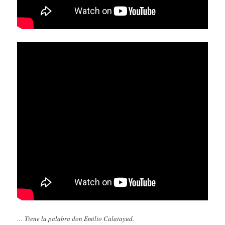
… Tiene la palabra don Emilio Calatayud.