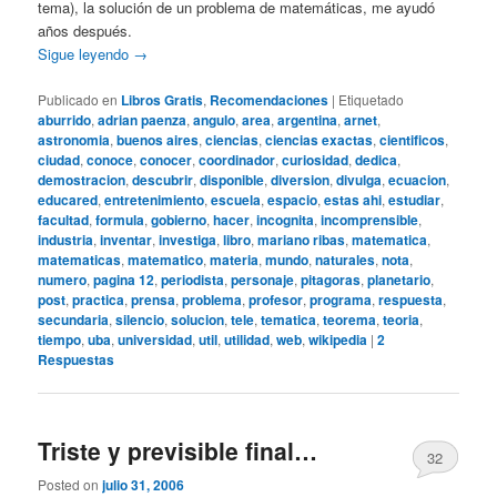
tema), la solución de un problema de matemáticas, me ayudó
años después.
Sigue leyendo
→
Publicado en
Libros Gratis
,
Recomendaciones
|
Etiquetado
aburrido
,
adrian paenza
,
angulo
,
area
,
argentina
,
arnet
,
astronomia
,
buenos aires
,
ciencias
,
ciencias exactas
,
cientificos
,
ciudad
,
conoce
,
conocer
,
coordinador
,
curiosidad
,
dedica
,
demostracion
,
descubrir
,
disponible
,
diversion
,
divulga
,
ecuacion
,
educared
,
entretenimiento
,
escuela
,
espacio
,
estas ahi
,
estudiar
,
facultad
,
formula
,
gobierno
,
hacer
,
incognita
,
incomprensible
,
industria
,
inventar
,
investiga
,
libro
,
mariano ribas
,
matematica
,
matematicas
,
matematico
,
materia
,
mundo
,
naturales
,
nota
,
numero
,
pagina 12
,
periodista
,
personaje
,
pitagoras
,
planetario
,
post
,
practica
,
prensa
,
problema
,
profesor
,
programa
,
respuesta
,
secundaria
,
silencio
,
solucion
,
tele
,
tematica
,
teorema
,
teoria
,
tiempo
,
uba
,
universidad
,
util
,
utilidad
,
web
,
wikipedia
|
2
Respuestas
Triste y previsible final…
32
Posted on
julio 31, 2006