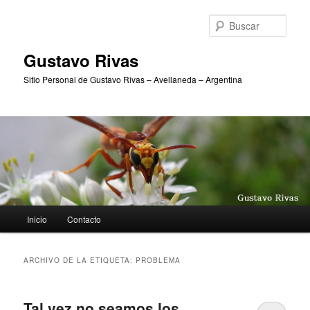
Ir
Ir
al
al
Busc
contenido
contenido
principal
secundario
Gustavo Rivas
Sitio Personal de Gustavo Rivas – Avellaneda – Argentina
Menú
Inicio
Contacto
principal
ARCHIVO DE LA ETIQUETA:
PROBLEMA
Tal vez no seamos los