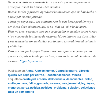
Yo no sé si darle un cuarto de hora por esto que me ha pasado al
principio (risas). Es broma. Diez minutos.
Buenas tardes, y primero agradecer la invitación que me han hecho a
participar en esta jornada.
Y bien, yo voy a ser… voy a intentar ser lo más breve posible; voy a
ver si con doce minutejos, así, ni pa´ ti ni pa´ mi, y lo dejamos.
Bien, yo creo, y siempre digo que yo no hablo en nombre de los jueces
ni en nombre de los jueces de menores. Mis opiniones son discutibles
y mis sentencias son apelables, por lo tanto estoy abierto al coloquio
y al diálogo.
Pero yo creo que hay que llamar a las cosas por su nombre, y creo
que en este país se habla poco claro, sobre todo cuando hablamos de
menores.
Sigue leyendo
→
Publicado en
Ajeno
,
Algo de humor
,
Contra la guerra
,
Libro de
quejas
,
Me llegó por correo
,
Recomendaciones
,
Videos
|
Etiquetado
calatayud
,
criterio
,
delincuencia
,
delincuentes
,
delito
,
emilio
,
espana
,
fallos
,
granada
,
jovenes
,
juez
,
juventud
,
ley
,
leyes
,
menores
,
perez
,
politica
,
politicos
,
problema
,
solucion
,
soluciones
|
Deja un comentario