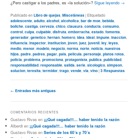
¿Pero castigar a los padres, es «la solución»?
Sigue leyendo
→
Publicado en
Libro de quejas
,
Misceláneas
|
Etiquetado
adolescente
,
adulto
,
alcohol
,
alcoholica
,
bar de moe
,
bebida
,
boliche
,
castiga
,
cerveza
,
chico
,
clausura
,
conducta
,
consumo
,
control
,
culpa
,
culpable
,
disfruta
,
emborracha
,
estado
,
fomenta
,
generador
,
genetico
,
hernan
,
homero
,
idea
,
ideal
,
impune
,
inaccion
,
influencia
,
inspector
,
institucion
,
joven
,
juez
,
juvenil
,
ley
,
leyes
,
medio
,
menor
,
modelo
,
negocio
,
norma
,
norte
,
noticia
,
nuestros
hijos
,
padre
,
padres
,
pagar
,
pais
,
pelicula
,
personaje
,
platos rotos
,
policia
,
problema
,
promociona
,
protagonista
,
publica
,
publicidad
,
responsabilidad
,
responsable
,
salida
,
serie
,
sicologico
,
simpson
,
solucion
,
teresita
,
termidor
,
trago
,
vende
,
via
,
vino
|
3
Respuestas
Navegación
←
Entradas más antiguas
de
entradas
COMENTARIOS RECIENTES
Gustavo Rivas
en
¡¡¡Qué cagada!!!… haber tenido la razón
Alberdi
en
¡¡¡Qué cagada!!!… haber tenido la razón
Gustavo Rivas
en
Series de los 60´s y 70´s