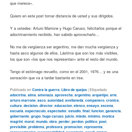
que merece».
Quiero en este post tomar distancia de usted y sus dirigidos.
Y a ustedes: Arturo Marrone y Hugo Caruso, felicitarlos porque el
adoctrinamiento recibido, han sabido aprovecharlo…
No me da vergüenza ser argentino, me dan mucha vergüenza y
hasta asco algunos de ellos. Lástima que son los más visibles,
los que son «los que nos representan» ante el resto del mundo.
Tengo el estómago revuelto, como en el 2001, 1976… y es una
sensación que va a tardar bastante en irse.
Publicado en
Contra la guerra
,
Libro de quejas
|
Etiquetado
adoctrina
,
alma
,
amenaza
,
aprovecha
,
argentino
,
arquetipo
,
arte
,
arturo marrone
,
asco
,
autoridad
,
avellaneda
,
companero
,
cronica
,
cultura
,
decision
,
director
,
educacion
,
elenco
,
ensayo
,
escena
,
escuela
,
espectaculo
,
espectador
,
estudio
,
final
,
funcion
,
ganancia
,
gobernante
,
grupo
,
hugo caruso
,
juicio
,
miedo
,
minimo
,
monica
magrini
,
moral
,
mundo
,
obra
,
perder
,
perdon
,
politico
,
post
,
previsible
,
problema
,
profesora
,
promocion
,
representa
,
,
,
,
,
,