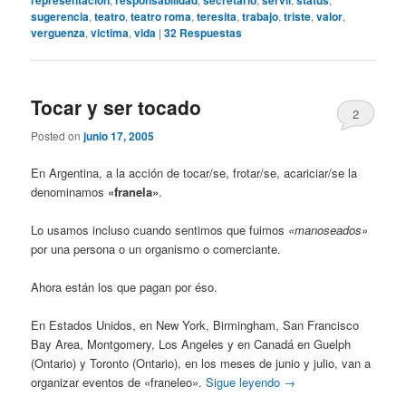
representacion
responsabilidad
secretario
servil
status
sugerencia
,
teatro
,
teatro roma
,
teresita
,
trabajo
,
triste
,
valor
,
verguenza
,
victima
,
vida
|
32
Respuestas
Tocar y ser tocado
2
Posted on
junio 17, 2005
En Argentina, a la acción de tocar/se, frotar/se, acariciar/se la
denominamos
«franela»
.
Lo usamos incluso cuando sentimos que fuimos
«manoseados»
por una persona o un organismo o comerciante.
Ahora están los que pagan por éso.
En Estados Unidos, en New York, Birmingham, San Francisco
Bay Area, Montgomery, Los Angeles y en Canadá en Guelph
(Ontario) y Toronto (Ontario), en los meses de junio y julio, van a
organizar eventos de «franeleo».
Sigue leyendo
→