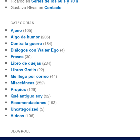
Ricardo
en
Series de los 60´s y 70´s
Gustavo Rivas
en
Contacto
CATEGORÍAS
Ajeno
(105)
Algo de humor
(205)
Contra la guerra
(184)
Diálogos con Walter Ego
(4)
Frases
(30)
Libro de quejas
(234)
Libros Gratis
(22)
Me llegó por correo
(44)
Misceláneas
(252)
Propios
(129)
Qué antiguo soy
(32)
Recomendaciones
(193)
Uncategorized
(5)
Videos
(136)
BLOGROLL
Black and White Power