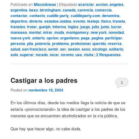
Publicado en
Misceláneas
|
Etiquetado
acariciar
,
accion
,
angeles
,
argentina
,
beso
,
birmingham
,
canada
,
carencia
,
comercia
,
contactar
,
contacto
,
cuddle party
,
cuddleparty.com
,
denomina
,
deportivo
,
divierte
,
estados unidos
,
evento
,
festejo
,
fisico
,
franela
,
franeleo
,
frotar
,
guelph
,
informa
,
ingles
,
juego
,
julio
,
junio
,
lucrar
,
manosea
,
mental
,
mirar
,
moda
,
montgomery
,
new york
,
novedad
,
nueva york
,
ontario
,
opcion
,
organismo
,
paga
,
pagina
,
participar
,
persona
,
pila
,
potencia
,
problema
,
profesional
,
querido
,
reserva
,
salud
,
san francisco
,
sentir
,
ser
,
sesion
,
sexo
,
sicologo
,
solitario
,
solo
,
superar
,
tocado
,
tocar
,
toronto
,
usa
,
visita
|
2
Respuestas
Castigar a los padres
3
Posted on
noviembre 18, 2004
En los últimos días, desde los medios llega la noticia de que se
estaría «promocionando» la idea de castigar a los padres de los
menores que se encuentren alcoholizados en la vía pública.
Que hay que hacer algo, no cabe duda.