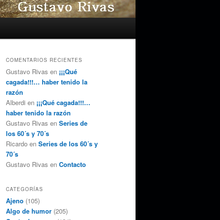
COMENTARIOS RECIENTES
Gustavo Rivas
en
¡¡¡Qué
cagada!!!… haber tenido la
razón
Alberdi
en
¡¡¡Qué cagada!!!…
haber tenido la razón
Gustavo Rivas
en
Series de
los 60´s y 70´s
Ricardo
en
Series de los 60´s y
70´s
Gustavo Rivas
en
Contacto
CATEGORÍAS
Ajeno
(105)
Algo de humor
(205)