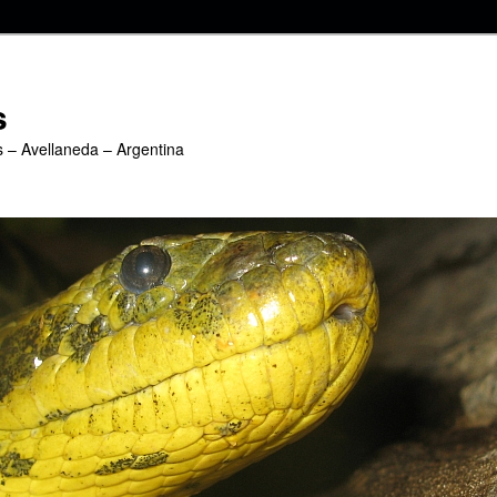
s
s – Avellaneda – Argentina