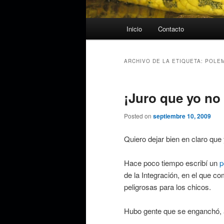
Menú
Inicio
Contacto
principal
ARCHIVO DE LA ETIQUETA:
POLE
¡Juro que yo no 
Posted on
septiembre 10, 2009
Quiero dejar bien en claro que
Hace poco tiempo escribí un
p
de la Integración, en el que 
peligrosas para los chicos.
Hubo gente que se enganchó, 