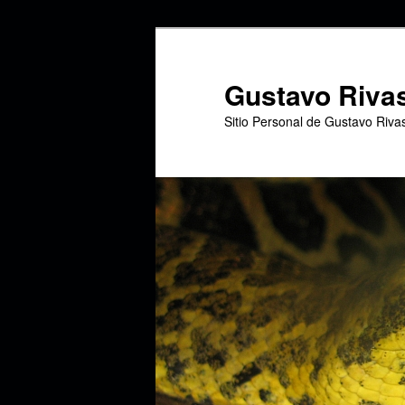
Ir
Ir
al
al
contenido
contenido
Gustavo Riva
principal
secundario
Sitio Personal de Gustavo Riva