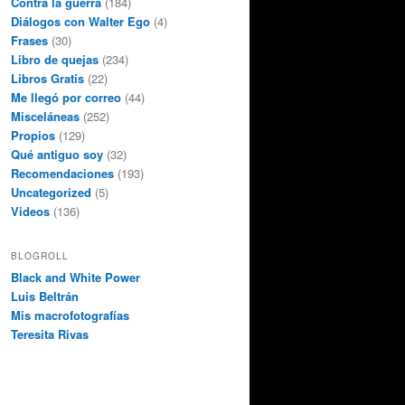
Contra la guerra
(184)
Diálogos con Walter Ego
(4)
Frases
(30)
Libro de quejas
(234)
Libros Gratis
(22)
Me llegó por correo
(44)
Misceláneas
(252)
Propios
(129)
Qué antiguo soy
(32)
Recomendaciones
(193)
Uncategorized
(5)
Videos
(136)
BLOGROLL
Black and White Power
Luis Beltrán
Mis macrofotografías
Teresita Rivas