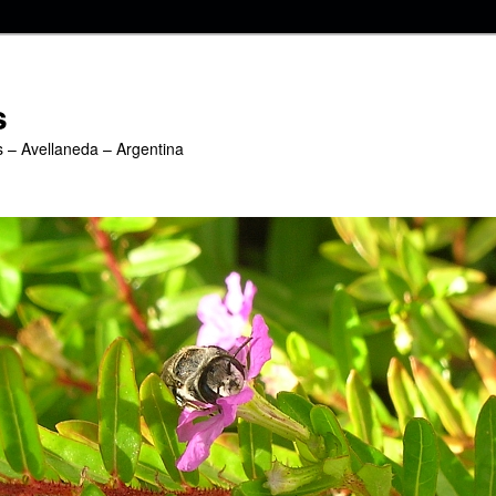
s
s – Avellaneda – Argentina