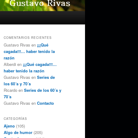
COMENTARIOS RECIENTES
Gustavo Rivas
en
¡¡¡Qué
cagada!!!… haber tenido la
razón
Alberdi
en
¡¡¡Qué cagada!!!…
haber tenido la razón
Gustavo Rivas
en
Series de
los 60´s y 70´s
Ricardo
en
Series de los 60´s y
70´s
Gustavo Rivas
en
Contacto
CATEGORÍAS
Ajeno
(105)
Algo de humor
(205)