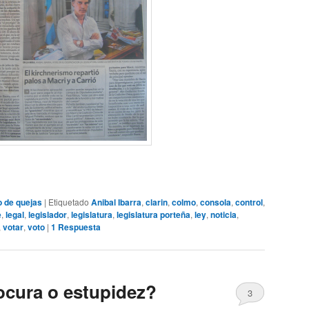
o de quejas
|
Etiquetado
Anibal Ibarra
,
clarin
,
colmo
,
consola
,
control
,
e
,
legal
,
legislador
,
legislatura
,
legislatura porteña
,
ley
,
noticia
,
,
votar
,
voto
|
1
Respuesta
locura o estupidez?
3