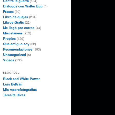
Contra la guerra
(184)
Diálogos con Walter Ego
(4)
Frases
(30)
Libro de quejas
(234)
Libros Gratis
(22)
Me llegó por correo
(44)
Misceláneas
(252)
Propios
(129)
Qué antiguo soy
(32)
Recomendaciones
(193)
Uncategorized
(5)
Videos
(136)
BLOGROLL
Black and White Power
Luis Beltrán
Mis macrofotografías
Teresita Rivas