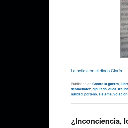
La noticia en el diario Clarín
.
Publicado en
Contra la guerra
,
Libr
desfachatez
,
diputado
,
etica
,
fraud
nulidad
,
porteño
,
sistema
,
votacion
¿Inconciencia, 