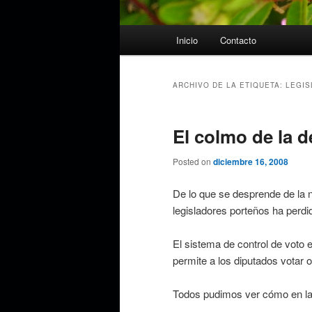
Menú
Inicio
Contacto
principal
ARCHIVO DE LA ETIQUETA:
LEGIS
El colmo de la 
Posted on
diciembre 16, 2008
De lo que se desprende de la n
legisladores porteños ha perdid
El sistema de control de voto 
permite a los diputados votar 
Todos pudimos ver cómo en la 