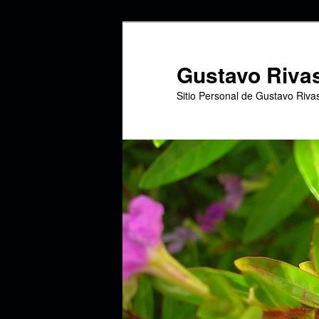
Ir
Ir
al
al
contenido
contenido
Gustavo Riva
principal
secundario
Sitio Personal de Gustavo Riva