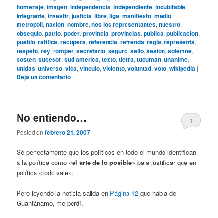
homenaje
,
imagen
,
independencia
,
independiente
,
indubitable
,
integrante
,
investir
,
justicia
,
libre
,
liga
,
manifiesto
,
medio
,
metropoli
,
nacion
,
nombre
,
nos los representantes
,
nuestro
,
obsequio
,
patrio
,
poder
,
provincia
,
provincias
,
publica
,
publicacion
,
pueblo
,
ratifica
,
recupera
,
referencia
,
refrenda
,
regla
,
representa
,
respeto
,
rey
,
romper
,
secretario
,
seguro
,
sello
,
sesion
,
solemne
,
sosten
,
sucesor
,
sud america
,
texto
,
tierra
,
tucuman
,
unanime
,
unidas
,
universo
,
vida
,
vinculo
,
violento
,
voluntad
,
voto
,
wikipedia
|
Deja un comentario
No entiendo…
1
Posted on
febrero 21, 2007
Sé perfectamente que los políticos en todo el mundo identifican
a la política como
«el arte de lo posible»
para justificar que en
política «todo vale».
Pero leyendo la noticia salida en
Página 12
que habla de
Guantánamo, me perdí.