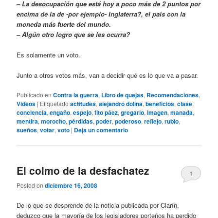
– La desocupación que está hoy a poco más de 2 puntos por
encima de la de -por ejemplo- Inglaterra?, el país con la
moneda más fuerte del mundo.
– Algún otro logro que se les ocurra?
Es solamente un voto.
Junto a otros votos más, van a decidir qué es lo que va a pasar.
Publicado en
Contra la guerra
,
Libro de quejas
,
Recomendaciones
,
Videos
|
Etiquetado
actitudes
,
alejandro dolina
,
beneficios
,
clase
,
conciencia
,
engaño
,
espejo
,
fito páez
,
gregario
,
imagen
,
manada
,
mentira
,
morocho
,
pérdidas
,
poder
,
poderoso
,
reflejo
,
rubio
,
sueños
,
votar
,
voto
|
Deja un comentario
El colmo de la desfachatez
1
Posted on
diciembre 16, 2008
De lo que se desprende de la noticia publicada por Clarín,
deduzco que la mayoría de los legisladores porteños ha perdido