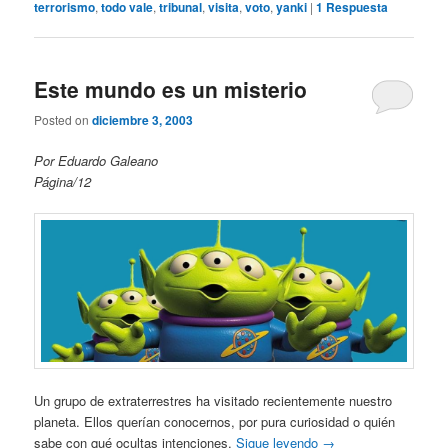
terrorismo
,
todo vale
,
tribunal
,
visita
,
voto
,
yanki
|
1
Respuesta
Este mundo es un misterio
Posted on
diciembre 3, 2003
Por Eduardo Galeano
Página/12
Un grupo de extraterrestres ha visitado recientemente nuestro
planeta. Ellos querían conocernos, por pura curiosidad o quién
sabe con qué ocultas intenciones.
Sigue leyendo
→