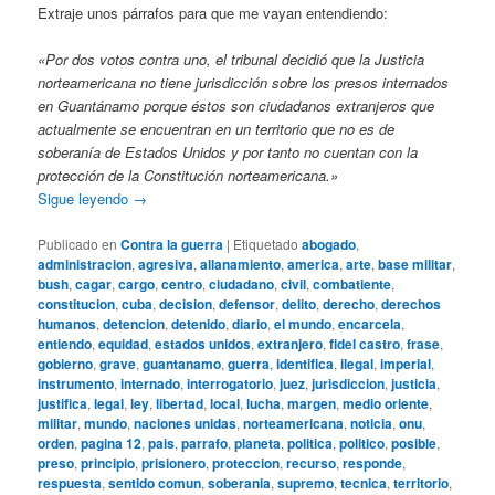
Extraje unos párrafos para que me vayan entendiendo:
«Por dos votos contra uno, el tribunal decidió que la Justicia
norteamericana no tiene jurisdicción sobre los presos internados
en Guantánamo porque éstos son ciudadanos extranjeros que
actualmente se encuentran en un territorio que no es de
soberanía de Estados Unidos y por tanto no cuentan con la
protección de la Constitución norteamericana.»
Sigue leyendo
→
Publicado en
Contra la guerra
|
Etiquetado
abogado
,
administracion
,
agresiva
,
allanamiento
,
america
,
arte
,
base militar
,
bush
,
cagar
,
cargo
,
centro
,
ciudadano
,
civil
,
combatiente
,
constitucion
,
cuba
,
decision
,
defensor
,
delito
,
derecho
,
derechos
humanos
,
detencion
,
detenido
,
diario
,
el mundo
,
encarcela
,
entiendo
,
equidad
,
estados unidos
,
extranjero
,
fidel castro
,
frase
,
gobierno
,
grave
,
guantanamo
,
guerra
,
identifica
,
ilegal
,
imperial
,
instrumento
,
internado
,
interrogatorio
,
juez
,
jurisdiccion
,
justicia
,
justifica
,
legal
,
ley
,
libertad
,
local
,
lucha
,
margen
,
medio oriente
,
militar
,
mundo
,
naciones unidas
,
norteamericana
,
noticia
,
onu
,
orden
,
pagina 12
,
pais
,
parrafo
,
planeta
,
politica
,
politico
,
posible
,
preso
,
principio
,
prisionero
,
proteccion
,
recurso
,
responde
,
respuesta
,
sentido comun
,
soberania
,
supremo
,
tecnica
,
territorio
,