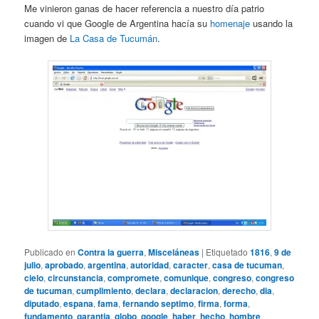
Me vinieron ganas de hacer referencia a nuestro día patrio
cuando vi que Google de Argentina hacía su
homenaje
usando la
imagen de
La Casa de Tucumán
.
Publicado en
Contra la guerra
,
Misceláneas
|
Etiquetado
1816
,
9 de
julio
,
aprobado
,
argentina
,
autoridad
,
caracter
,
casa de tucuman
,
cielo
,
circunstancia
,
compromete
,
comunique
,
congreso
,
congreso
de tucuman
,
cumplimiento
,
declara
,
declaracion
,
derecho
,
dia
,
diputado
,
espana
,
fama
,
fernando septimo
,
firma
,
forma
,
fundamento
,
garantia
,
globo
,
google
,
haber
,
hecho
,
hombre
,