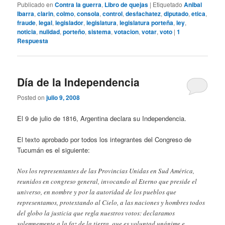
Publicado en
Contra la guerra
,
Libro de quejas
|
Etiquetado
Anibal
Ibarra
,
clarin
,
colmo
,
consola
,
control
,
desfachatez
,
diputado
,
etica
,
fraude
,
legal
,
legislador
,
legislatura
,
legislatura porteña
,
ley
,
noticia
,
nulidad
,
porteño
,
sistema
,
votacion
,
votar
,
voto
|
1
Respuesta
Día de la Independencia
Posted on
julio 9, 2008
El 9 de julio de 1816, Argentina declara su Independencia.
El texto aprobado por todos los integrantes del Congreso de
Tucumán es el siguiente:
Nos los representantes de las Provincias Unidas en Sud América,
reunidos en congreso general, invocando al Eterno que preside el
universo, en nombre y por la autoridad de los pueblos que
representamos, protextando al Cielo, a las naciones y hombres todos
del globo la justicia que regla nuestros votos: declaramos
solemnemente a la faz de la tierra, que es voluntad unánime e