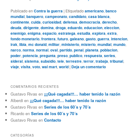
Publicado en
Contra la guerra
|
Etiquetado
americano
,
banco
mundial
,
banquero
,
campeonato
,
candidato
,
casa blanca
,
continente
,
cuida
,
curiosidad
,
defensa
,
democracia
,
derecho
,
deuda
,
dirigente
,
domina
,
droga
,
eduardo
,
educacion
,
eleccion
,
enemigo
,
enigma
,
espacio
,
estratega
,
estudia
,
explora
,
extra
,
fondo monetario
,
frontera
,
futuro
,
galeano
,
gasto
,
guerra
,
intencion
,
irak
,
libia
,
mc donald
,
militar
,
ministerio
,
misterio
,
mundial
,
mundo
,
narco
,
norma
,
normal
,
oval
,
partido
,
penal
,
planeta
,
poblacion
,
poder
,
potencia
,
pregunta
,
preso
,
publico
,
respuesta
,
series
,
sideral
,
sistema
,
subsidio
,
tele
,
terrestre
,
terror
,
trabaja
,
tribunal
,
viaje
,
visita
,
voto
,
wal mart
,
world
|
Deja un comentario
COMENTARIOS RECIENTES
Gustavo Rivas
en
¡¡¡Qué cagada!!!… haber tenido la razón
Alberdi
en
¡¡¡Qué cagada!!!… haber tenido la razón
Gustavo Rivas
en
Series de los 60´s y 70´s
Ricardo
en
Series de los 60´s y 70´s
Gustavo Rivas
en
Contacto
CATEGORÍAS