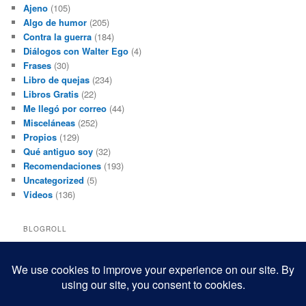
Ajeno
(105)
Algo de humor
(205)
Contra la guerra
(184)
Diálogos con Walter Ego
(4)
Frases
(30)
Libro de quejas
(234)
Libros Gratis
(22)
Me llegó por correo
(44)
Misceláneas
(252)
Propios
(129)
Qué antiguo soy
(32)
Recomendaciones
(193)
Uncategorized
(5)
Videos
(136)
BLOGROLL
Black and White Power
Luis Beltrán
Mis macrofotografías
Teresita Rivas