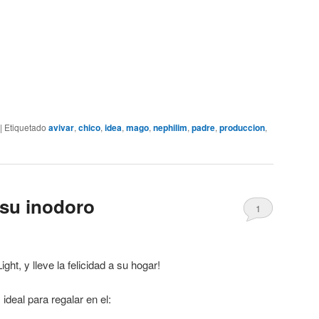
|
Etiquetado
avivar
,
chico
,
idea
,
mago
,
nephilim
,
padre
,
produccion
,
 su inodoro
1
ht, y lleve la felicidad a su hogar!
ideal para regalar en el: