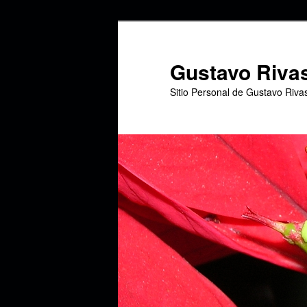
Ir
Ir
al
al
contenido
contenido
Gustavo Riva
principal
secundario
Sitio Personal de Gustavo Riva