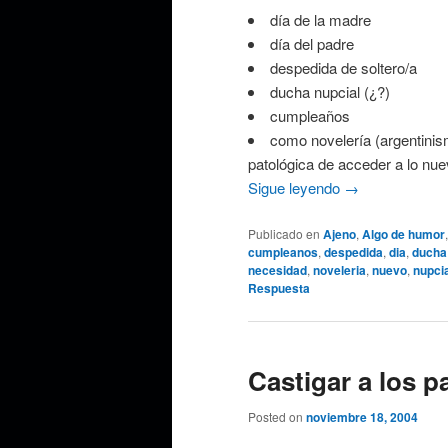
día de la madre
día del padre
despedida de soltero/a
ducha nupcial (¿?)
cumpleaños
como novelería (argentini
patológica de acceder a lo nue
Sigue leyendo
→
Publicado en
Ajeno
,
Algo de humor
cumpleanos
,
despedida
,
dia
,
ducha
necesidad
,
noveleria
,
nuevo
,
nupci
Respuesta
Castigar a los p
Posted on
noviembre 18, 2004