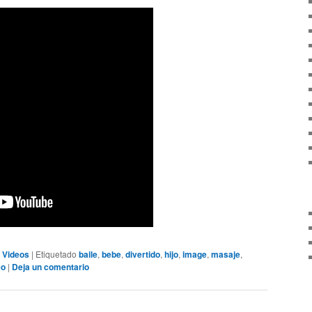
,
Videos
|
Etiquetado
baile
,
bebe
,
divertido
,
hijo
,
image
,
masaje
,
eo
|
Deja un comentario