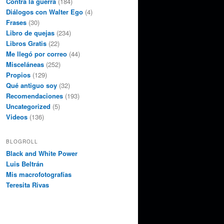
Contra la guerra
(184)
Diálogos con Walter Ego
(4)
Frases
(30)
Libro de quejas
(234)
Libros Gratis
(22)
Me llegó por correo
(44)
Misceláneas
(252)
Propios
(129)
Qué antiguo soy
(32)
Recomendaciones
(193)
Uncategorized
(5)
Videos
(136)
BLOGROLL
Black and White Power
Luis Beltrán
Mis macrofotografías
Teresita Rivas