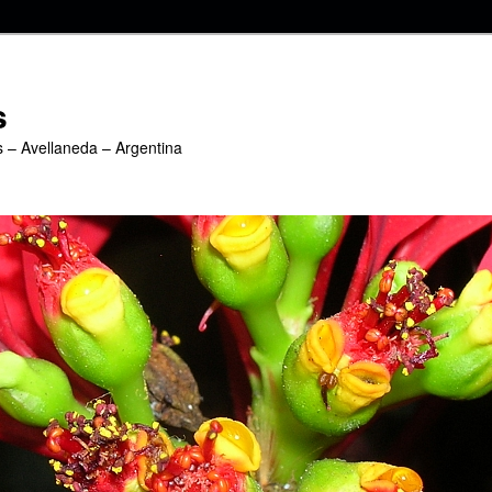
s
s – Avellaneda – Argentina