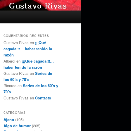
COMENTARIOS RECIENTES
Gustavo Rivas
en
¡¡¡Qué
cagada!!!… haber tenido la
razón
Alberdi
en
¡¡¡Qué cagada!!!…
haber tenido la razón
Gustavo Rivas
en
Series de
los 60´s y 70´s
Ricardo
en
Series de los 60´s y
70´s
Gustavo Rivas
en
Contacto
CATEGORÍAS
Ajeno
(105)
Algo de humor
(205)