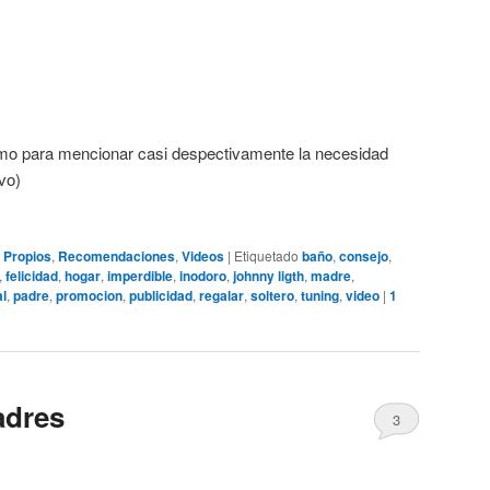
smo para mencionar casi despectivamente la necesidad
vo)
,
Propios
,
Recomendaciones
,
Videos
|
Etiquetado
baño
,
consejo
,
,
felicidad
,
hogar
,
imperdible
,
inodoro
,
johnny ligth
,
madre
,
al
,
padre
,
promocion
,
publicidad
,
regalar
,
soltero
,
tuning
,
video
|
1
adres
3