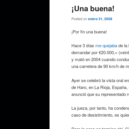
¡Una buena!
Posted on
enero 31, 2008
¡Por fin una buena!
Hace 3 días
me quejaba
de la
demandar por €20.000,= (veinte 
y mató en 2004 cuando conduc
una carretera de 90 km/h de 
Ayer se celebró la vista oral 
de Haro, en La Rioja, España
anunció que su representado r
La jueza, por tanto, ha conden
caso de desistimiento, es qui
Pero la cosa no termina ahí. Si