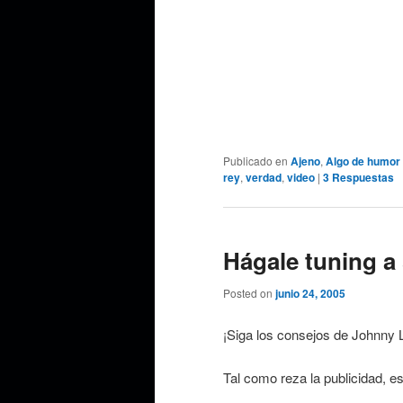
Publicado en
Ajeno
,
Algo de humor
rey
,
verdad
,
video
|
3
Respuestas
Hágale tuning a
Posted on
junio 24, 2005
¡Siga los consejos de Johnny Lig
Tal como reza la publicidad, es 