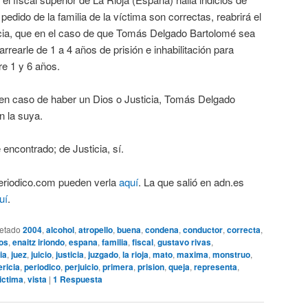
pedido de la familia de la víctima son correctas, reabrirá el
ncia, que en el caso de que Tomás Delgado Bartolomé sea
rearle de 1 a 4 años de prisión e inhabilitación para
re 1 y 6 años.
e en caso de haber un Dios o Justicia, Tomás Delgado
n la suya.
encontrado; de Justicia, sí.
periodico.com pueden verla
aquí
. La que salió en adn.es
uí
.
uetado
2004
,
alcohol
,
atropello
,
buena
,
condena
,
conductor
,
correcta
,
os
,
enaitz iriondo
,
espana
,
familia
,
fiscal
,
gustavo rivas
,
ia
,
juez
,
juicio
,
justicia
,
juzgado
,
la rioja
,
mato
,
maxima
,
monstruo
,
ericia
,
periodico
,
perjuicio
,
primera
,
prision
,
queja
,
representa
,
ictima
,
vista
|
1
Respuesta