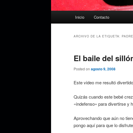
Menú
Inicio
Contacto
principal
ARCHIVO DE LA ETIQUETA:
PADR
El baile del sil
Posted on
agosto 9, 2008
Este video me resultó divertido
Quizás cuando este bebé crezc
«indefenso» para divertirse y h
Aprovechando que aún no tiene 
pongo aquí para que lo disfrute