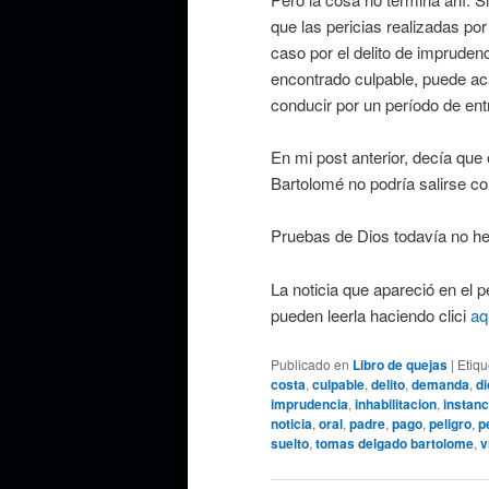
que las pericias realizadas por 
caso por el delito de imprude
encontrado culpable, puede acar
conducir por un período de ent
En mi post anterior, decía qu
Bartolomé no podría salirse co
Pruebas de Dios todavía no he 
La noticia que apareció en el 
pueden leerla haciendo clici
aq
Publicado en
Libro de quejas
|
Etiq
costa
,
culpable
,
delito
,
demanda
,
di
imprudencia
,
inhabilitacion
,
instanc
noticia
,
oral
,
padre
,
pago
,
peligro
,
p
suelto
,
tomas delgado bartolome
,
v