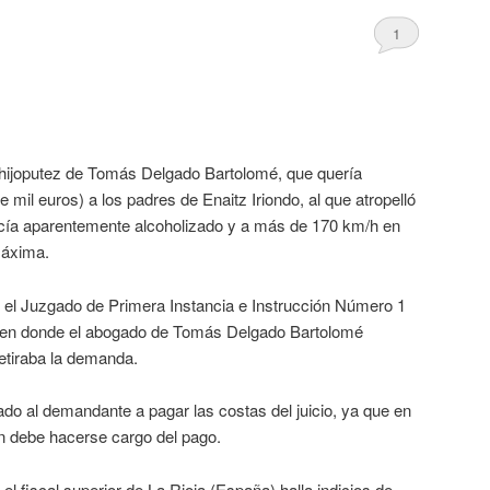
1
 hijoputez de Tomás Delgado Bartolomé, que quería
mil euros) a los padres de Enaitz Iriondo, al que atropelló
ía aparentemente alcoholizado y a más de 170 km/h en
máxima.
en el Juzgado de Primera Instancia e Instrucción Número 1
, en donde el abogado de Tomás Delgado Bartolomé
etiraba la demanda.
ado al demandante a pagar las costas del juicio, ya que en
en debe hacerse cargo del pago.
 el fiscal superior de La Rioja (España) halla indicios de