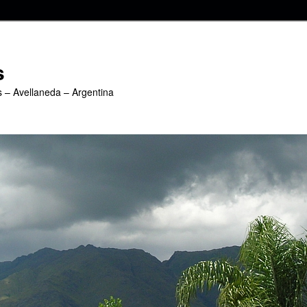
s
s – Avellaneda – Argentina