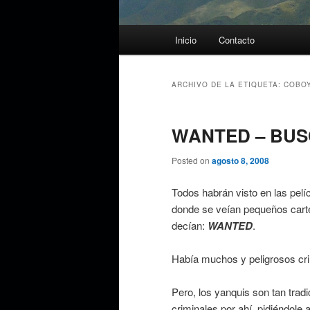
Menú
Inicio
Contacto
principal
ARCHIVO DE LA ETIQUETA:
COBO
WANTED – BU
Posted on
agosto 8, 2008
Todos habrán visto en las pel
donde se veían pequeños carte
decían:
WANTED
.
Había muchos y peligrosos cri
Pero, los yanquis son tan trad
criminales por ahí, pidiéndole