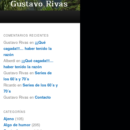
COMENTARIOS RECIENTES
Gustavo Rivas
en
¡¡¡Qué
cagada!!!… haber tenido la
razón
Alberdi
en
¡¡¡Qué cagada!!!…
haber tenido la razón
Gustavo Rivas
en
Series de
los 60´s y 70´s
Ricardo
en
Series de los 60´s y
70´s
Gustavo Rivas
en
Contacto
CATEGORÍAS
Ajeno
(105)
Algo de humor
(205)