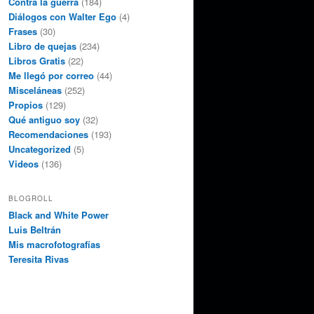
Contra la guerra
(184)
Diálogos con Walter Ego
(4)
Frases
(30)
Libro de quejas
(234)
Libros Gratis
(22)
Me llegó por correo
(44)
Misceláneas
(252)
Propios
(129)
Qué antiguo soy
(32)
Recomendaciones
(193)
Uncategorized
(5)
Videos
(136)
BLOGROLL
Black and White Power
Luis Beltrán
Mis macrofotografías
Teresita Rivas