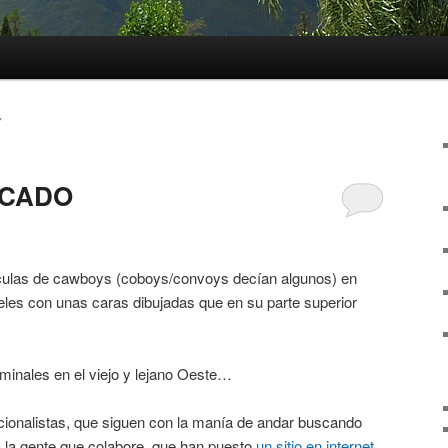
Y
SCADO
ículas de cawboys (coboys/convoys decían algunos) en
les con unas caras dibujadas que en su parte superior
minales en el viejo y lejano Oeste…
icionalistas, que siguen con la manía de andar buscando
 a la gente que colabore, que han puesto
un sitio en internet