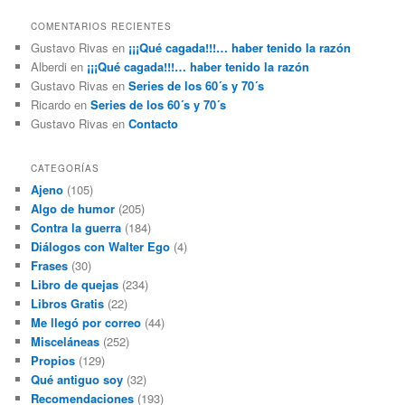
COMENTARIOS RECIENTES
Gustavo Rivas
en
¡¡¡Qué cagada!!!… haber tenido la razón
Alberdi
en
¡¡¡Qué cagada!!!… haber tenido la razón
Gustavo Rivas
en
Series de los 60´s y 70´s
Ricardo
en
Series de los 60´s y 70´s
Gustavo Rivas
en
Contacto
CATEGORÍAS
Ajeno
(105)
Algo de humor
(205)
Contra la guerra
(184)
Diálogos con Walter Ego
(4)
Frases
(30)
Libro de quejas
(234)
Libros Gratis
(22)
Me llegó por correo
(44)
Misceláneas
(252)
Propios
(129)
Qué antiguo soy
(32)
Recomendaciones
(193)