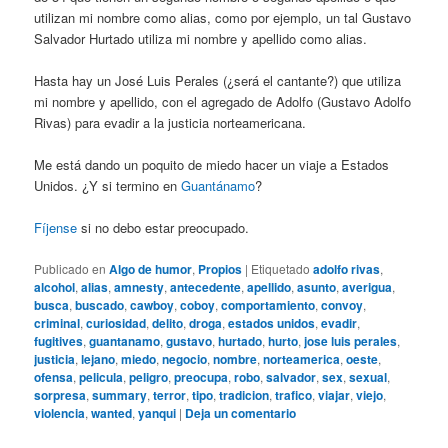
utilizan mi nombre como alias, como por ejemplo, un tal Gustavo
Salvador Hurtado utiliza mi nombre y apellido como alias.
Hasta hay un José Luis Perales (¿será el cantante?) que utiliza
mi nombre y apellido, con el agregado de Adolfo (Gustavo Adolfo
Rivas) para evadir a la justicia norteamericana.
Me está dando un poquito de miedo hacer un viaje a Estados
Unidos. ¿Y si termino en
Guantánamo
?
Fíjense
si no debo estar preocupado.
Publicado en
Algo de humor
,
Propios
|
Etiquetado
adolfo rivas
,
alcohol
,
alias
,
amnesty
,
antecedente
,
apellido
,
asunto
,
averigua
,
busca
,
buscado
,
cawboy
,
coboy
,
comportamiento
,
convoy
,
criminal
,
curiosidad
,
delito
,
droga
,
estados unidos
,
evadir
,
fugitives
,
guantanamo
,
gustavo
,
hurtado
,
hurto
,
jose luis perales
,
justicia
,
lejano
,
miedo
,
negocio
,
nombre
,
norteamerica
,
oeste
,
ofensa
,
pelicula
,
peligro
,
preocupa
,
robo
,
salvador
,
sex
,
sexual
,
sorpresa
,
summary
,
terror
,
tipo
,
tradicion
,
trafico
,
viajar
,
viejo
,
violencia
,
wanted
,
yanqui
|
Deja un comentario