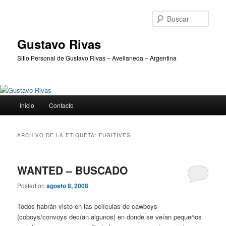
Ir
Ir
al
al
Busc
contenido
contenido
principal
secundario
Gustavo Rivas
Sitio Personal de Gustavo Rivas – Avellaneda – Argentina
Menú
Inicio
Contacto
principal
ARCHIVO DE LA ETIQUETA:
FUGITIVES
WANTED – BUSCADO
Posted on
agosto 8, 2008
Todos habrán visto en las películas de cawboys
(coboys/convoys decían algunos) en donde se veían pequeños