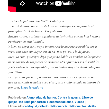
… Tiene la palabra don Emilio Calatayud.
Yo no sé si darle un cuarto de hora por esto que me ha pasado al
principio (risas). Es broma. Diez minutos.
Buenas tardes, y primero agradecer la invitación que me han hecho a
participar en esta jornada.
Y bien, yo voy a ser… voy a intentar ser lo más breve posible; voy a
ver si con doce minutejos, así, ni pa´ ti ni pa´ mi, y lo dejamos.
Bien, yo creo, y siempre digo que yo no hablo en nombre de los jueces
ni en nombre de los jueces de menores. Mis opiniones son discutibles
y mis sentencias son apelables, por lo tanto estoy abierto al coloquio
y al diálogo.
Pero yo creo que hay que llamar a las cosas por su nombre, y creo
que en este país se habla poco claro, sobre todo cuando hablamos de
menores.
Sigue leyendo
→
Publicado en
Ajeno
,
Algo de humor
,
Contra la guerra
,
Libro de
quejas
,
Me llegó por correo
,
Recomendaciones
,
Videos
|
Etiquetado
calatayud
,
criterio
,
delincuencia
,
delincuentes
,
delito
,