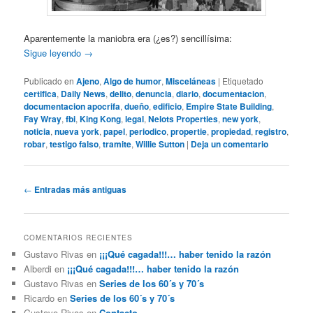
Aparentemente la maniobra era (¿es?) sencillísima:
Sigue leyendo
→
Publicado en
Ajeno
,
Algo de humor
,
Misceláneas
|
Etiquetado
certifica
,
Daily News
,
delito
,
denuncia
,
diario
,
documentacion
,
documentacion apocrifa
,
dueño
,
edificio
,
Empire State Building
,
Fay Wray
,
fbi
,
King Kong
,
legal
,
Nelots Properties
,
new york
,
noticia
,
nueva york
,
papel
,
periodico
,
propertie
,
propiedad
,
registro
,
robar
,
testigo falso
,
tramite
,
Willie Sutton
|
Deja un comentario
Navegación
←
Entradas más antiguas
de
entradas
COMENTARIOS RECIENTES
Gustavo Rivas
en
¡¡¡Qué cagada!!!… haber tenido la razón
Alberdi
en
¡¡¡Qué cagada!!!… haber tenido la razón
Gustavo Rivas
en
Series de los 60´s y 70´s
Ricardo
en
Series de los 60´s y 70´s
Gustavo Rivas
en
Contacto