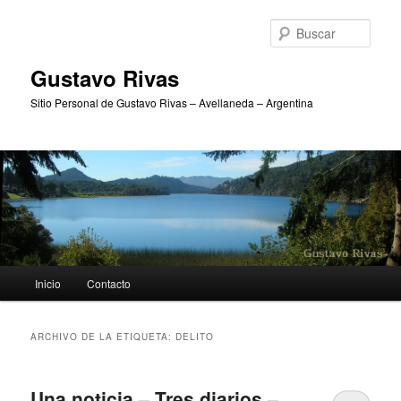
Ir
Ir
al
al
Busc
contenido
contenido
principal
secundario
Gustavo Rivas
Sitio Personal de Gustavo Rivas – Avellaneda – Argentina
Menú
Inicio
Contacto
principal
ARCHIVO DE LA ETIQUETA:
DELITO
Una noticia – Tres diarios –