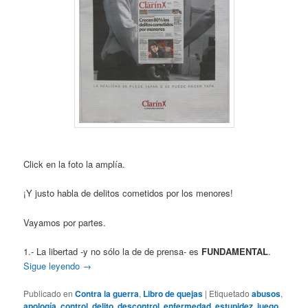
Click en la foto la amplía.
¡Y justo habla de delitos cometidos por los menores!
Vayamos por partes.
1.- La libertad -y no sólo la de de prensa- es
FUNDAMENTAL
.
Sigue leyendo
→
Publicado en
Contra la guerra
,
Libro de quejas
|
Etiquetado
abusos
,
apología
,
control
,
delito
,
descontrol
,
enfermedad
,
estupidez
,
juego
,