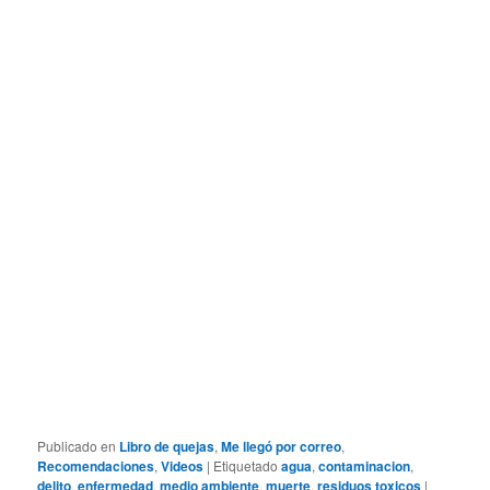
Publicado en
Libro de quejas
,
Me llegó por correo
,
Recomendaciones
,
Videos
|
Etiquetado
agua
,
contaminacion
,
delito
,
enfermedad
,
medio ambiente
,
muerte
,
residuos toxicos
|