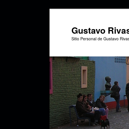
Ir
Ir
al
al
contenido
contenido
Gustavo Riva
principal
secundario
Sitio Personal de Gustavo Riva