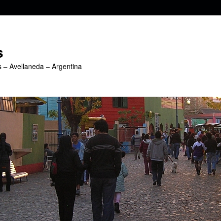
s
s – Avellaneda – Argentina