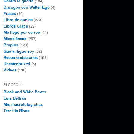
Contra la guerra
(184)
Diálogos con Walter Ego
(4)
Frases
(30)
Libro de quejas
(234)
Libros Gratis
(22)
Me llegó por correo
(44)
Misceláneas
(252)
Propios
(129)
Qué antiguo soy
(32)
Recomendaciones
(193)
Uncategorized
(5)
Videos
(136)
BLOGROLL
Black and White Power
Luis Beltrán
Mis macrofotografías
Teresita Rivas