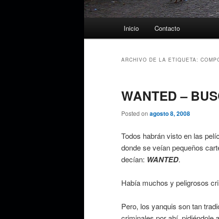
Menú
Inicio
Contacto
principal
ARCHIVO DE LA ETIQUETA:
COMP
WANTED – BU
Posted on
agosto 8, 2008
Todos habrán visto en las pel
donde se veían pequeños carte
decían:
WANTED
.
Había muchos y peligrosos cri
Pero, los yanquis son tan trad
criminales por ahí, pidiéndole