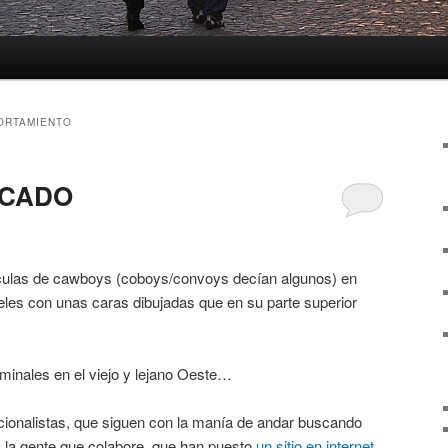
ORTAMIENTO
SCADO
ículas de cawboys (coboys/convoys decían algunos) en
les con unas caras dibujadas que en su parte superior
minales en el viejo y lejano Oeste…
icionalistas, que siguen con la manía de andar buscando
 a la gente que colabore, que han puesto
un sitio en internet