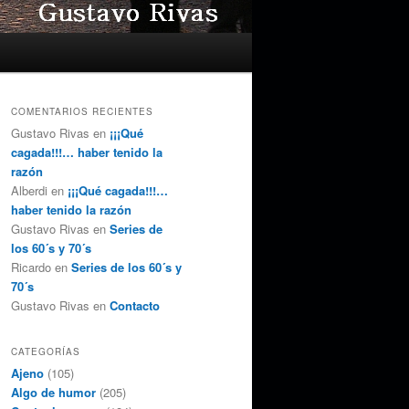
COMENTARIOS RECIENTES
Gustavo Rivas
en
¡¡¡Qué
cagada!!!… haber tenido la
razón
Alberdi
en
¡¡¡Qué cagada!!!…
haber tenido la razón
Gustavo Rivas
en
Series de
los 60´s y 70´s
Ricardo
en
Series de los 60´s y
70´s
Gustavo Rivas
en
Contacto
CATEGORÍAS
Ajeno
(105)
Algo de humor
(205)